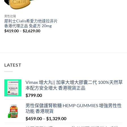
男性壯陽
犀利士Cialis希愛力他達拉非片
香港代理正品 免處方 20mg
Price
$
419.00
–
$
2,629.00
range:
$419.00
through
$2,629.00
LATEST
Vimax 增大丸|| 加拿大增大膠囊二代 100%天然草
本配方安全增大 香港現貨正品
$
799.00
男性保健護腎軟糖 HEMP GUMMIES 增強男性性
功能 香港現貨
Price
$
459.00
–
$
1,329.00
range: