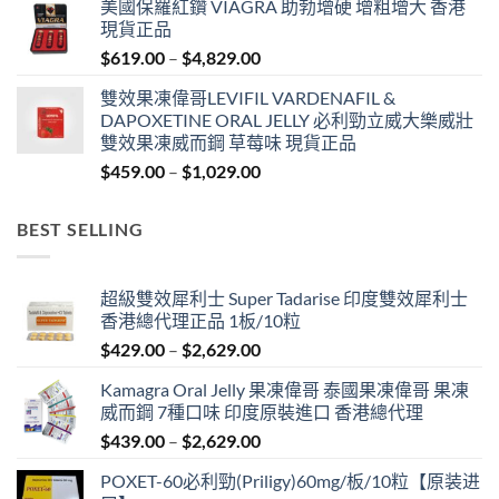
美國保羅紅鑽 VIAGRA 助勃增硬 增粗增大 香港
$459.00
現貨正品
through
Price
$
619.00
–
$
4,829.00
$1,329.00
range:
雙效果凍偉哥LEVIFIL VARDENAFIL &
$619.00
DAPOXETINE ORAL JELLY 必利勁立威大樂威壯
through
雙效果凍威而鋼 草莓味 現貨正品
$4,829.00
Price
$
459.00
–
$
1,029.00
range:
$459.00
BEST SELLING
through
$1,029.00
超級雙效犀利士 Super Tadarise 印度雙效犀利士
香港總代理正品 1板/10粒
Price
$
429.00
–
$
2,629.00
range:
Kamagra Oral Jelly 果凍偉哥 泰國果凍偉哥 果凍
$429.00
威而鋼 7種口味 印度原裝進口 香港總代理
through
Price
$
439.00
–
$
2,629.00
$2,629.00
range:
POXET-60必利勁(Priligy)60mg/板/10粒【原装进
$439.00