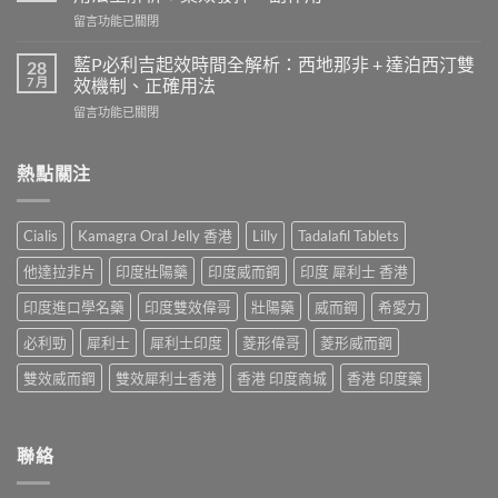
效
和
在
留言功能已關閉
果
效
〈液
患
果
態
者
藍P必利吉起效時間全解析：西地那非 + 達泊西汀雙
28
持
威
使
7 月
效機制、正確用法
續
而
用
時
在
留言功能已關閉
鋼
心
間？
〈藍
（Sildenafil
得
完
P
西
分
整
必
熱點關注
地
享：
解
利
那
從
析：
吉
非）
「快
從
起
起
槍
Cialis
Kamagra Oral Jelly 香港
Lilly
Tadalafil Tablets
服
效
效
俠」
用
時
時
到
他達拉非片
印度壯陽藥
印度威而鋼
印度 犀利士 香港
到
間
間
重
藥
全
與
印度進口學名藥
印度雙效偉哥
壯陽藥
威而鋼
希愛力
拾
效
解
正
性
消
析：
必利勁
犀利士
犀利士印度
菱形偉哥
菱形威而鋼
確
福
退
西
用
的
的
地
雙效威而鋼
雙效犀利士香港
香港 印度商城
香港 印度藥
法
真
全
那
全
實
過
非
解
歷
程〉
+
析：
程〉
中
達
聯絡
藥
中
泊
效
西
發