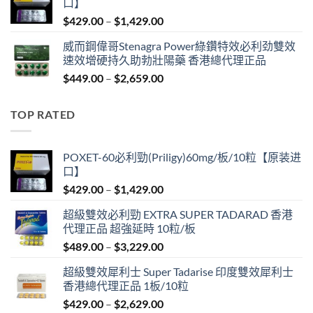
口】
through
Price
$
429.00
–
$
1,429.00
$2,629.00
range:
威而鋼偉哥Stenagra Power綠鑽特效必利劲雙效
$429.00
速效增硬持久助勃壯陽藥 香港總代理正品
through
Price
$
449.00
–
$
2,659.00
$1,429.00
range:
$449.00
TOP RATED
through
$2,659.00
POXET-60必利勁(Priligy)60mg/板/10粒【原装进
口】
Price
$
429.00
–
$
1,429.00
range:
超級雙效必利勁 EXTRA SUPER TADARAD 香港
$429.00
代理正品 超強延時 10粒/板
through
Price
$
489.00
–
$
3,229.00
$1,429.00
range:
超級雙效犀利士 Super Tadarise 印度雙效犀利士
$489.00
香港總代理正品 1板/10粒
through
Price
$
429.00
–
$
2,629.00
$3,229.00