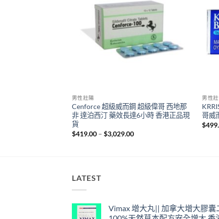
男性壯陽
男性壯
哥 美國輝瑞 治療ED 香
Cenforce 超級威而鋼 超級偉哥 西地那
KRR
非 達泊西汀 藥效長達6小時 香港正品現
哥威
貨
Price
00
$
499
range:
Price
$
419.00
–
$
3,029.00
$509.00
range:
through
$419.00
$3,229.00
through
$3,029.00
LATEST
Vimax 增大丸|| 加拿大增大膠
100%天然草本配方安全增大 香