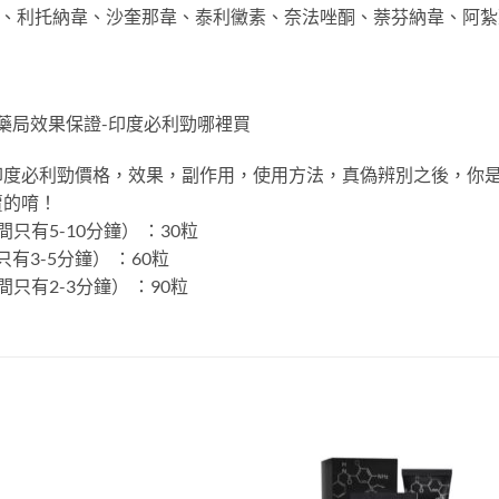
、利托納韋、沙奎那韋、泰利黴素、奈法唑酮、萘芬納韋、阿紮那韋
配藥局效果保證-印度必利勁哪裡買
印度必利勁價格，效果，副作用，使用方法，真偽辨別之後，你
賣的唷！
有5-10分鐘） ：30粒
有3-5分鐘） ：60粒
有2-3分鐘） ：90粒