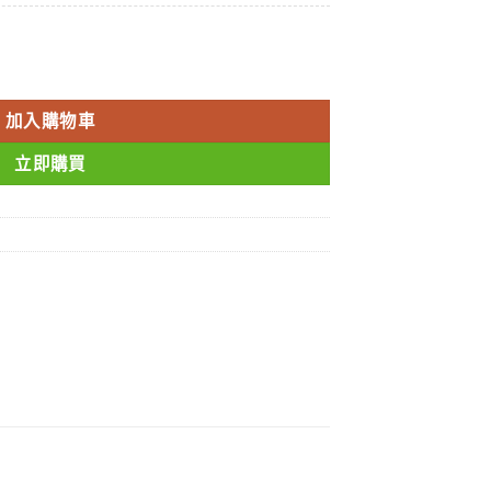
mg/板/10粒【原装进口】 數量
加入購物車
立即購買