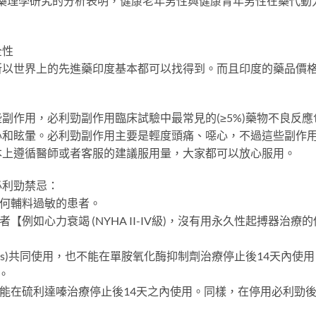
藥理學研究的分析表明，健康老年男性與健康青年男性在藥代動力學參數
全性
所以世界上的先進藥印度基本都可以找得到。而且印度的藥品價
副作用，必利勁副作用臨床試驗中最常見的(≥5%)藥物不良反
心和眩暈。必利勁副作用主要是輕度頭痛、噁心，不過這些副作
本上遵循醫師或者客服的建議服用量，大家都可以放心服用。
必利勁禁忌：
任何輔料過敏的患者。
【例如心力衰竭 (NYHA II-IV級)，沒有用永久性起搏器治療
OIs)共同使用，也不能在單胺氧化酶抑制劑治療停止後14天內
。
不能在硫利達嗪治療停止後14天之內使用。同樣，在停用必利勁後