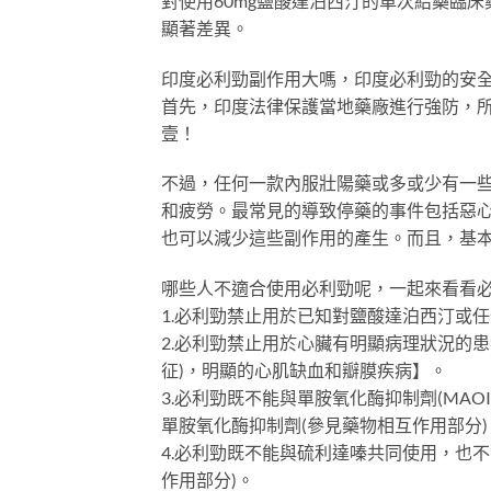
對使用60mg鹽酸達泊西汀的單次給藥臨床
顯著差異。
印度必利勁副作用大嗎，印度必利勁的安
首先，印度法律保護當地藥廠進行強防，
壹！
不過，任何一款內服壯陽藥或多或少有一些
和疲勞。最常見的導致停藥的事件包括惡
也可以減少這些副作用的產生。而且，基
哪些人不適合使用必利勁呢，一起來看看
1.必利勁禁止用於已知對鹽酸達泊西汀或
2.必利勁禁止用於心臟有明顯病理狀況的患者
征)，明顯的心肌缺血和瓣膜疾病】。
3.必利勁既不能與單胺氧化酶抑制劑(MA
單胺氧化酶抑制劑(參見藥物相互作用部分)
4.必利勁既不能與硫利達嗪共同使用，也
作用部分)。