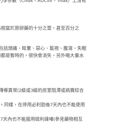
（Cmax，AUCinf，Tmax）上沒有
格相當於原研藥的十分之壹，甚至百分之
應包括頭痛、眩暈、惡心、藍視、腹瀉、失眠
用都是暫時的，很快會消失，另外喝大量水
的傳導異常(2級或3級的房室阻滯或病竇綜合
使用。同樣，在停用必利勁後7天內也不能使用
7天內也不能服用硫利達嗪(參見藥物相互