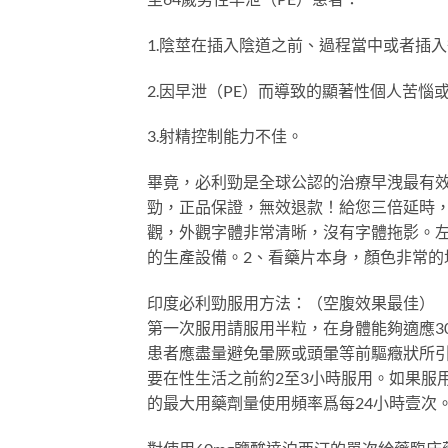
1.陰莖在插入陰道之前、過程當中或者插
2.因早泄（PE）而導致的顯著性個人苦惱
3.射精控制能力不佳。
畢竟，必利勁是全球公認的治療早洩最有效
勁，正品保證，無效退款！給您三倍延時，
觀，外觀字體非常清晰，沒有字體拖影。左
的生產設備。2、看藥片本身，顏色非常的
印度必利勁服用方法：（空腹效果最佳）
第一次服用請服用半粒，在身體能夠適應3
患者應盡量避免暈厥或頭暈等前驅癥狀所引
要在性生活之前約2至3小時服用。如果服
的最大用藥劑量使用頻率爲每24小時壹次