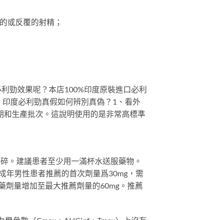
續的或反覆的射精；
利勁效果呢？本店100%印度原裝進口必利
：印度必利勁真假如何辨別真偽？1、看外
期和生產批次。這說明使用的是非常高標準
嚼碎。建議患者至少用一滿杯水送服藥物。
成年男性患者推薦的首次劑量爲30mg，需
藥劑量增加至最大推薦劑量的60mg。推薦