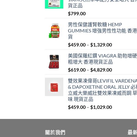
貨正品
$
799.00
男性保健護腎軟糖 HEMP
GUMMIES 增強男性性功能 香
貨
Price
$
459.00
–
$
1,329.00
range:
美國保羅紅鑽 VIAGRA 助勃增硬
$459.00
粗增大 香港現貨正品
through
Price
$
619.00
–
$
4,829.00
$1,329.00
range:
雙效果凍偉哥LEVIFIL VARDENA
$619.00
& DAPOXETINE ORAL JELLY 
through
立威大樂威壯雙效果凍威而鋼 
$4,829.00
味 現貨正品
Price
$
459.00
–
$
1,029.00
range:
$459.00
through
關於我們
$1,029.00
最