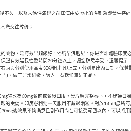
入後不久，以及未獲性滿足之前僅僅由於極小的性刺激即發生持
或人際交往障礙；
的藥物，延時效果超級好，俗稱早洩剋星。你是否想體驗印度必
保證有效延長性愛時間20分鐘以上，讓您肆意享受。溫馨提示
右兩邊分別使用高度3D鋼印打印上去，分別是出廠日期，保質
均勻，做工非常細緻，讓人一看就知道是正品。
0mg裝改為60mg餐前或餐後口服。藥片應完整吞下，不建議口
起的受傷。印度必利勁一天服用不超過兩粒。對於18-64歲所有
用30mg後效果不夠滿意且副作用尚在可接受範圍以內，可以將用
。