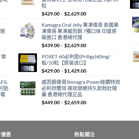
粒
Price
$
429.00
–
$
2,629.00
range:
Kamagra Oral Jelly 果凍偉哥 泰國果
$429.00
港現
凍偉哥 果凍威而鋼 7種口味 印度原
through
裝進口 香港總代理
$2,629.00
Price
$
439.00
–
$
2,629.00
range:
 增
POXET-60必利勁(Priligy)60mg/
$439.00
板/10粒【原装进口】
through
Price
$
429.00
–
$
1,429.00
$2,629.00
range:
FIL
威而鋼偉哥Stenagra Power綠鑽特效
$429.00
必利勁
必利劲雙效 速效增硬持久助勃壯陽
through
草莓
藥 香港總代理正品
$1,429.00
Price
$
449.00
–
$
2,659.00
range:
$449.00
through
$2,659.00
新優惠
熱點關注