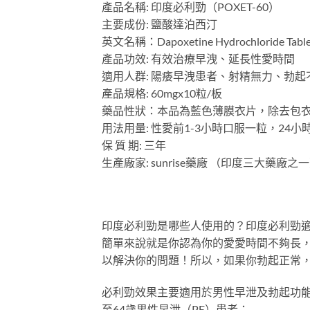
產品名稱: 印度必利勁（POXET-60）
主要成份: 鹽酸達泊西汀
英文名稱：Dapoxetine Hydrochloride Table
產品功效: 有效治療早洩、延長性愛時間
適用人群: 陽痿早洩患者、射精無力、勃起
產品規格: 60mgx10粒/板
藥品性狀：本品為藍色薄膜衣片，除去包
用法用量: 性愛前1-3小時口服一粒，24
保 質 期: 三年
生產廠家: sunrise藥廠 （印度三大藥廠之
印度必利勁是哪些人使用的？印度必利勁
簡單來說就是你認為你的愛愛時間不夠長
以解決你的問題！所以，如果你勃起正常
必利勁效果主要適用於男性早泄及勃起功能
至64歲男性早泄（PE）患者：