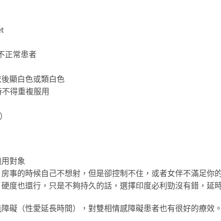
t
不正常患者
衣後顯白色或類白色
小時不得重複服用
一）
適用對象
，房事的時候自己不想射，但是卻控制不住，或者女伴不滿足你
，硬度也還行，只是不夠持久的話，選擇印度必利勁沒有錯，延
障礙（性愛延長時間），對雙相情感障礙患者也有很好的療效。