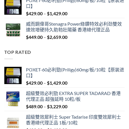
POXET-60必利勁(Priligy)60mg/板/10粒【原装进
$439.00
口】
through
Price
$
429.00
–
$
1,429.00
$2,629.00
range:
威而鋼偉哥Stenagra Power綠鑽特效必利劲雙效
$429.00
速效增硬持久助勃壯陽藥 香港總代理正品
through
Price
$
449.00
–
$
2,659.00
$1,429.00
range:
$449.00
TOP RATED
through
$2,659.00
POXET-60必利勁(Priligy)60mg/板/10粒【原装进
口】
Price
$
429.00
–
$
1,429.00
range:
超級雙效必利勁 EXTRA SUPER TADARAD 香港
$429.00
代理正品 超強延時 10粒/板
through
Price
$
489.00
–
$
3,229.00
$1,429.00
range:
超級雙效犀利士 Super Tadarise 印度雙效犀利士
$489.00
香港總代理正品 1板/10粒
through