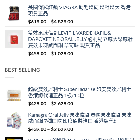
range:
美國保羅紅鑽 VIAGRA 助勃增硬 增粗增大 香港
$459.00
現貨正品
through
Price
$
619.00
–
$
4,829.00
$1,329.00
range:
雙效果凍偉哥LEVIFIL VARDENAFIL &
$619.00
DAPOXETINE ORAL JELLY 必利勁立威大樂威壯
through
雙效果凍威而鋼 草莓味 現貨正品
$4,829.00
Price
$
459.00
–
$
1,029.00
range:
$459.00
BEST SELLING
through
$1,029.00
超級雙效犀利士 Super Tadarise 印度雙效犀利士
香港總代理正品 1板/10粒
Price
$
429.00
–
$
2,629.00
range:
Kamagra Oral Jelly 果凍偉哥 泰國果凍偉哥 果凍
$429.00
威而鋼 7種口味 印度原裝進口 香港總代理
through
Price
$
439.00
–
$
2,629.00
$2,629.00
range: