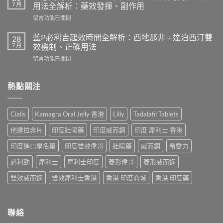
勁
間
7 月
用法全解析：藥效發揮、副作用
效
和
在
留言功能已關閉
果
效
〈液
患
果
態
者
藍P必利吉起效時間全解析：西地那非 + 達泊西汀雙
28
持
威
使
7 月
效機制、正確用法
續
而
用
時
在
留言功能已關閉
鋼
心
間？
〈藍
（Sildenafil
得
完
P
西
分
整
必
熱點關注
地
享：
解
利
那
從
析：
吉
非）
「快
從
起
起
槍
Cialis
Kamagra Oral Jelly 香港
Lilly
Tadalafil Tablets
服
效
效
俠」
用
時
時
到
他達拉非片
印度壯陽藥
印度威而鋼
印度 犀利士 香港
到
間
間
重
藥
全
與
印度進口學名藥
印度雙效偉哥
壯陽藥
威而鋼
希愛力
拾
效
解
正
性
消
析：
必利勁
犀利士
犀利士印度
菱形偉哥
菱形威而鋼
確
福
退
西
用
的
的
地
雙效威而鋼
雙效犀利士香港
香港 印度商城
香港 印度藥
法
真
全
那
全
實
過
非
解
歷
程〉
+
析：
程〉
中
達
聯絡
藥
中
泊
效