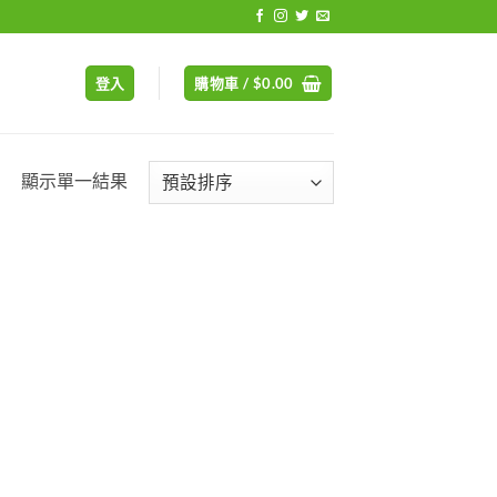
登入
購物車 /
$
0.00
顯示單一結果