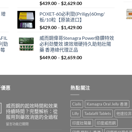
Price
$
439.00
–
$
2,629.00
range:
 增
POXET-60必利勁(Priligy)60mg/
$439.00
板/10粒【原装进口】
through
Price
$
429.00
–
$
1,429.00
$2,629.00
range:
FIL
威而鋼偉哥Stenagra Power綠鑽特效
$429.00
必利勁
必利劲雙效 速效增硬持久助勃壯陽
through
草莓
藥 香港總代理正品
$1,429.00
Price
$
449.00
–
$
2,659.00
range:
$449.00
through
$2,659.00
新優惠
熱點關注
Cialis
Kamagra Oral Jelly 香港
威而鋼的起效時間和效果
持續時間？完整解析：從
Lilly
Tadalafil Tablets
他達拉非
服用到藥效消退的全過程
印度壯陽藥
印度威而鋼
在
留言功能已關閉
〈威