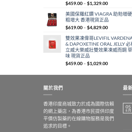
Price
$
459.00
–
$
1,329.00
range:
美國保羅紅鑽 VIAGRA 助勃增硬
$459.00
粗增大 香港現貨正品
through
Price
$
619.00
–
$
4,829.00
$1,329.00
range:
雙效果凍偉哥LEVIFIL VARDENA
$619.00
& DAPOXETINE ORAL JELLY 
through
立威大樂威壯雙效果凍威而鋼 
$4,829.00
味 現貨正品
Price
$
459.00
–
$
1,029.00
range:
$459.00
through
關於我們
$1,029.00
最
香港印度商城致力於成為國際信賴
05
的網上藥店，為香港市民提供印度
8 月
平價仿製藥的在線購物服務是我們
追求的目標。