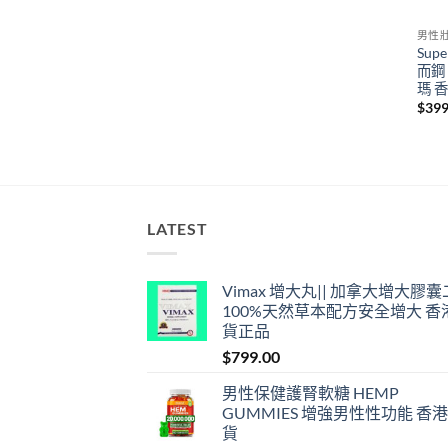
格
格
男性
Sup
而鋼
瑪 
$
399
LATEST
Vimax 增大丸|| 加拿大增大膠
100%天然草本配方安全增大 香
貨正品
$
799.00
男性保健護腎軟糖 HEMP
GUMMIES 增強男性性功能 香
貨