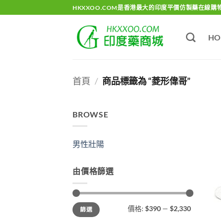
Skip
HKXXOO.COM是香港最大的印度平價仿製藥在線購
to
content
HO
首頁
/
商品標籤為 “菱形偉哥”
BROWSE
男性壯陽
由價格篩選
最
最
價格:
$390
—
$2,330
篩選
低
高
價
價