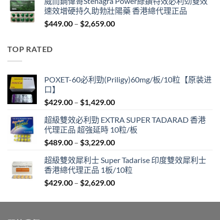
威而鋼偉哥Stenagra Power綠鑽特效必利劲雙效
$429.00
速效增硬持久助勃壯陽藥 香港總代理正品
through
Price
$
449.00
–
$
2,659.00
$1,429.00
range:
$449.00
TOP RATED
through
$2,659.00
POXET-60必利勁(Priligy)60mg/板/10粒【原装进
口】
Price
$
429.00
–
$
1,429.00
range:
超級雙效必利勁 EXTRA SUPER TADARAD 香港
$429.00
代理正品 超強延時 10粒/板
through
Price
$
489.00
–
$
3,229.00
$1,429.00
range:
超級雙效犀利士 Super Tadarise 印度雙效犀利士
$489.00
香港總代理正品 1板/10粒
through
Price
$
429.00
–
$
2,629.00
$3,229.00
range:
$429.00
through