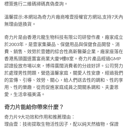
標簽進行二維碼掃碼真偽查詢。
溫馨提示:本網站為奇力片廠商唯壹授權官方網站,支持7天內
無理由退換貨。
奇力片是由香港元龍生物科技有限公司研發作產，廠家成立
於2003年，是壹家集藥品、保健用品與保健食品開發、消
費、銷售、效勞於壹體的綜合性高新醫藥企業，廠家座落在
香港馬頭圍道置富商業大廈9樓B室。奇力片產品經過GMP
認證投放市場以來，博得廣闊消費者的分歧好評。公司努力
於處理男性問題，營造溫馨家庭，關愛人性安康，經過我們
的宣傳、引導、效勞、關心，給人們送去性的調和、性的享
用、性的樂趣，從而促進家庭成員之間關系調和、夫妻恩
愛，生活幸福美滿。
奇力片能給你帶來什麼？
奇力片9大功效和作用和推薦理由：
理由壹：技術提取生物活性因子，配以純天然植物，保證