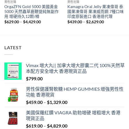
男性壯陽
男性壯陽
OrgaZFN Gold 5000 美國黃金
Kamagra Oral Jelly 果凍偉哥 泰
5000 天然蟲草鹿鞭提純無副作
國果凍偉哥 果凍威而鋼 7種口味
用 增硬持久12颗/樽
印度原裝進口 香港總代理
Price
Price
$
629.00
–
$
4,429.00
$
439.00
–
$
2,629.00
range:
range:
$629.00
$439.00
through
through
$4,429.00
$2,629.00
LATEST
Vimax 增大丸|| 加拿大增大膠囊二代 100%天然草
本配方安全增大 香港現貨正品
$
799.00
男性保健護腎軟糖 HEMP GUMMIES 增強男性性
功能 香港現貨
Price
$
459.00
–
$
1,329.00
range:
美國保羅紅鑽 VIAGRA 助勃增硬 增粗增大 香港
$459.00
現貨正品
through
Price
$
619.00
–
$
4,829.00
$1,329.00