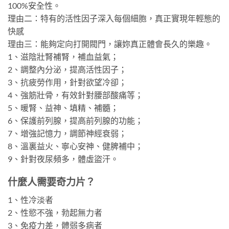
100%安全性。
理由二：特有的活性因子深入每個細胞，真正實現年輕態的
快感
理由三：能夠定向打開閥門，讓妳真正體會長久的樂趣。
1、滋陰壯腎補腎，補血益氣；
2、調整內分泌，提高活性因子；
3、抗疲勞作用，針對欲望冷卻；
4、強筋壯骨，有效針對腰部酸痛等；
5、暖腎、益神、填精、補髓；
6、保護前列腺，提高前列腺的功能；
7、增強記憶力，調節神經衰弱；
8、溫裏益火、寧心安神、健脾補中；
9、針對夜尿頻多，體虛盜汗。
什麼人需要奇力片？
1、性冷淡者
2、性慾不強，勃起無力者
3、免疫力差，體弱多病者