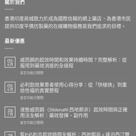
關於我們
$2,629.00
香港印度商城致力於成為國際信賴的網上藥店，為香港市民
提供印度平價仿製藥的在線購物服務是我們追求的目標。
最新優惠
威而鋼的起效時間和效果持續時間？完整解析：從
05
8 月
服用到藥效消退的全過程
在
留言功能已關閉
〈威
而
必利勁效果患者使用心得分享：從「快槍俠」到重
05
鋼
8 月
拾性福的真實歷程
的
在
留言功能已關閉
起
〈必
效
利
時
液態威而鋼（Sildenafil 西地那非）起效時間與正確
28
勁
間
7 月
用法全解析：藥效發揮、副作用
效
和
在
留言功能已關閉
果
效
〈液
患
果
態
者
藍P必利吉起效時間全解析：西地那非 + 達泊西汀雙
28
持