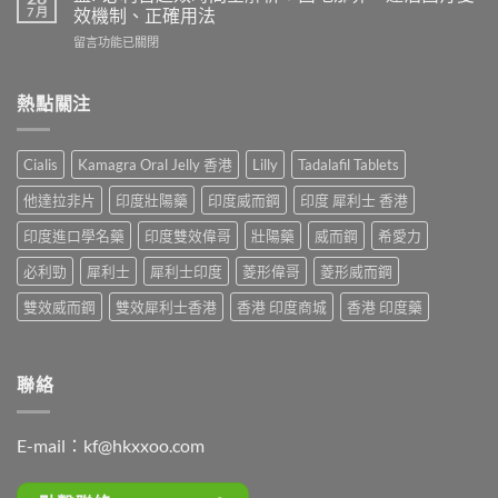
威
使
7 月
效機制、正確用法
續
而
用
時
在
留言功能已關閉
鋼
心
間？
〈藍
（Sildenafil
得
完
P
西
分
整
必
熱點關注
地
享：
解
利
那
從
析：
吉
非）
「快
從
起
起
槍
Cialis
Kamagra Oral Jelly 香港
Lilly
Tadalafil Tablets
服
效
效
俠」
用
時
時
到
他達拉非片
印度壯陽藥
印度威而鋼
印度 犀利士 香港
到
間
間
重
藥
全
與
印度進口學名藥
印度雙效偉哥
壯陽藥
威而鋼
希愛力
拾
效
解
正
性
消
析：
必利勁
犀利士
犀利士印度
菱形偉哥
菱形威而鋼
確
福
退
西
用
的
的
地
雙效威而鋼
雙效犀利士香港
香港 印度商城
香港 印度藥
法
真
全
那
全
實
過
非
解
歷
程〉
+
析：
程〉
中
達
聯絡
藥
中
泊
效
西
發
汀
揮、
E-mail：
kf@hkxxoo.com
雙
副
效
作
機
用〉