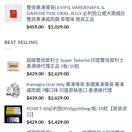
range:
雙效果凍偉哥LEVIFIL VARDENAFIL &
$619.00
DAPOXETINE ORAL JELLY 必利勁立威大樂威壯
through
雙效果凍威而鋼 草莓味 現貨正品
$4,829.00
Price
$
459.00
–
$
1,029.00
range:
$459.00
BEST SELLING
through
$1,029.00
超級雙效犀利士 Super Tadarise 印度雙效犀利士
香港總代理正品 1板/10粒
Price
$
429.00
–
$
2,629.00
range:
Kamagra Oral Jelly 果凍偉哥 泰國果凍偉哥 果凍
$429.00
威而鋼 7種口味 印度原裝進口 香港總代理
through
Price
$
439.00
–
$
2,629.00
$2,629.00
range:
POXET-60必利勁(Priligy)60mg/板/10粒【原装进
$439.00
口】
through
Price
$
429.00
–
$
1,429.00
$2,629.00
range: