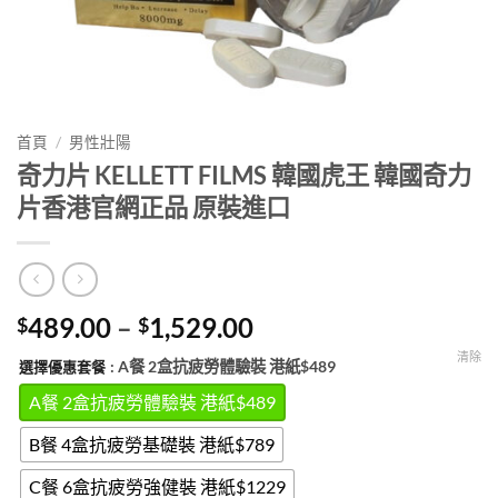
首頁
/
男性壯陽
奇力片 KELLETT FILMS 韓國虎王 韓國奇力
片香港官網正品 原裝進口
Price
489.00
–
1,529.00
$
$
range:
清除
: A餐 2盒抗疲勞體驗裝 港紙$489
選擇優惠套餐
$489.00
through
A餐 2盒抗疲勞體驗裝 港紙$489
$1,529.00
B餐 4盒抗疲勞基礎裝 港紙$789
C餐 6盒抗疲勞強健裝 港紙$1229