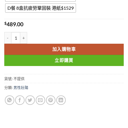
D餐 8盒抗疲勞鞏固裝 港紙$1529
$
489.00
奇力片 KELLETT FILMS 韓國虎王 韓國奇力片香港官網正品 原裝進口 
加入購物車
立即購買
貨號:
不提供
分類:
男性壯陽