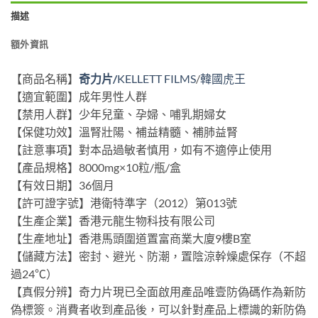
描述
額外資訊
【商品名稱】
奇力片/
KELLETT FILMS
/
韓國虎王
【適宜範圍】成年男性人群
【禁用人群】少年兒童、孕婦、哺乳期婦女
【保健功效】溫腎壯陽、補益精髓、補肺益腎
【註意事項】對本品過敏者慎用，如有不適停止使用
【產品規格】8000mg×10粒/瓶/盒
【有效日期】36個月
【許可證字號】港衛特準字（2012）第013號
【生產企業】香港元龍生物科技有限公司
【生產地址】香港馬頭圍道置富商業大廈9樓B室
【儲藏方法】密封、避光、防潮，置陰涼幹燥處保存（不超
過24℃）
【真假分辨】奇力片現已全面啟用產品唯壹防偽碼作為新防
偽標簽。消費者收到產品後，可以針對產品上標識的新防偽