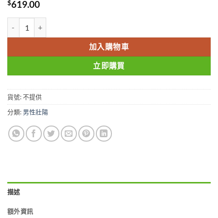
$
619.00
美國保羅紅鑽 VIAGRA 助勃增硬 增粗增大 香港現貨正品 數量
加入購物車
立即購買
貨號:
不提供
分類:
男性壯陽
描述
額外資訊