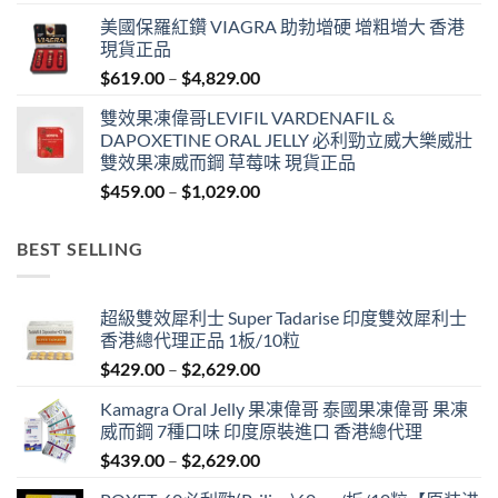
range:
美國保羅紅鑽 VIAGRA 助勃增硬 增粗增大 香港
$459.00
現貨正品
through
Price
$
619.00
–
$
4,829.00
$1,329.00
range:
雙效果凍偉哥LEVIFIL VARDENAFIL &
$619.00
DAPOXETINE ORAL JELLY 必利勁立威大樂威壯
through
雙效果凍威而鋼 草莓味 現貨正品
$4,829.00
Price
$
459.00
–
$
1,029.00
range:
$459.00
BEST SELLING
through
$1,029.00
超級雙效犀利士 Super Tadarise 印度雙效犀利士
香港總代理正品 1板/10粒
Price
$
429.00
–
$
2,629.00
range:
Kamagra Oral Jelly 果凍偉哥 泰國果凍偉哥 果凍
$429.00
威而鋼 7種口味 印度原裝進口 香港總代理
through
Price
$
439.00
–
$
2,629.00
$2,629.00
range: