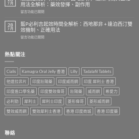
勁
間
7 月
用法全解析：藥效發揮、副作用
效
和
在
留言功能已關閉
果
效
〈液
患
果
態
者
藍P必利吉起效時間全解析：西地那非 + 達泊西汀雙
28
持
威
使
7 月
效機制、正確用法
續
而
用
時
在
留言功能已關閉
鋼
心
間？
〈藍
（Sildenafil
得
完
P
西
分
整
必
熱點關注
地
享：
解
利
那
從
析：
吉
非）
「快
從
起
起
槍
Cialis
Kamagra Oral Jelly 香港
Lilly
Tadalafil Tablets
服
效
效
俠」
用
時
時
到
他達拉非片
印度壯陽藥
印度威而鋼
印度 犀利士 香港
到
間
間
重
藥
全
與
印度進口學名藥
印度雙效偉哥
壯陽藥
威而鋼
希愛力
拾
效
解
正
性
消
析：
必利勁
犀利士
犀利士印度
菱形偉哥
菱形威而鋼
確
福
退
西
用
的
的
地
雙效威而鋼
雙效犀利士香港
香港 印度商城
香港 印度藥
法
真
全
那
全
實
過
非
解
歷
程〉
+
析：
程〉
中
達
聯絡
藥
中
泊
效