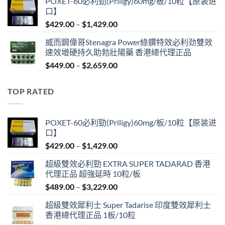
POXET-60必利勁(Priligy)60mg/板/10粒【原装进
$439.00
口】
through
Price
$
429.00
–
$
1,429.00
$2,629.00
range:
威而鋼偉哥Stenagra Power綠鑽特效必利劲雙效
$429.00
速效增硬持久助勃壯陽藥 香港總代理正品
through
Price
$
449.00
–
$
2,659.00
$1,429.00
range:
$449.00
TOP RATED
through
$2,659.00
POXET-60必利勁(Priligy)60mg/板/10粒【原装进
口】
Price
$
429.00
–
$
1,429.00
range:
超級雙效必利勁 EXTRA SUPER TADARAD 香港
$429.00
代理正品 超強延時 10粒/板
through
Price
$
489.00
–
$
3,229.00
$1,429.00
range:
超級雙效犀利士 Super Tadarise 印度雙效犀利士
$489.00
香港總代理正品 1板/10粒
through