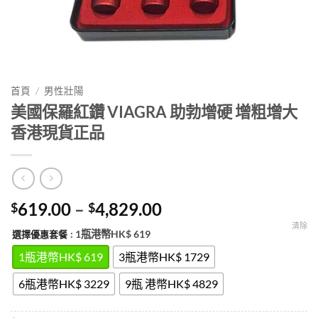
首頁
/
男性壯陽
美國保羅紅鑽 VIAGRA 助勃增硬 增粗增大
香港現貨正品
Price
619.00
–
4,829.00
$
$
range:
清除
: 1瓶港幣HK$ 619
選擇優惠套餐
$619.00
through
1瓶港幣HK$ 619
3瓶港幣HK$ 1729
$4,829.00
6瓶港幣HK$ 3229
9瓶 港幣HK$ 4829