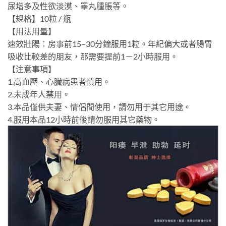
尿增多及性欲淡漠、睪丸腫脹等。
【規格】10粒 / 瓶
【用法用量】
速效壯陽：房事前15–30分鐘服用1粒。年紀偏大或者腸胃
吸收比較差的朋友，那需要提前1－2小時服用。
【注意事項】
1.高血壓、心臟病患者慎用。
2.未成年人禁用。
3.本品僅供夫妻、情侶間使用，請勿用于其它用途。
4.服用本品12小時前後請勿服用其它藥物。