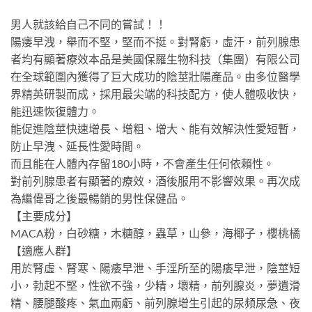
男人就該給自己不同的嘗試！！
陽痿早洩，舉而不堅，堅而不挺。對腎虧，虛汗，前列腺患
者均有顯著療效本品是美國保羅生物科技（集團）有限公司
在全球範圍內獲得了巨大成功的陰莖壯陽產品。由多位醫學
界精英研製而成，採用最尖端的科技配方，使人體吸收快，
能迅速恢復體力。
能促進陰莖快速增長、增粗、增大、能有效解決性愛短暫，
防止早洩、延長性愛時間。
而且能在人體內存留180小時，不會產生任何依賴性。
對前列腺患者有顯著的療效，酒後服用不影響效果。再次成
為繼偉哥之後最暢銷的男性保健品。
【主要成分】
MACA粉，白砂糖，木糖醇，蟲草，山參，海椰子，櫻桃橘
【適應人群】
用於腎虛、腎寒、陽痿早泄、手淫所至的陽痿早泄，陰莖短
小，勃起不堅，性欲不強，少精，壞精，前列腺炎，夢遺滑
精、腰腿酸疼、氣血兩虧、前列腺增生引起的尿頻尿急、夜