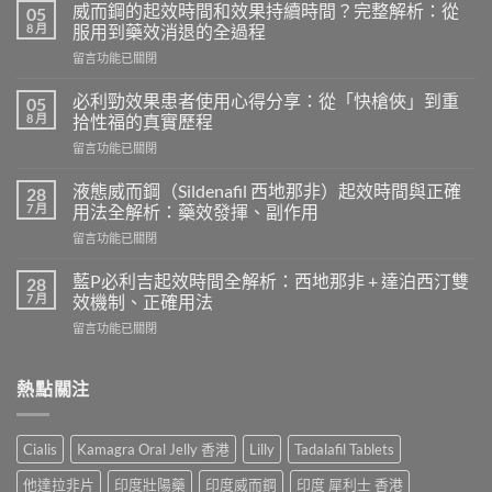
威而鋼的起效時間和效果持續時間？完整解析：從
05
8 月
服用到藥效消退的全過程
在
留言功能已關閉
〈威
而
必利勁效果患者使用心得分享：從「快槍俠」到重
05
鋼
8 月
拾性福的真實歷程
的
在
留言功能已關閉
起
〈必
效
利
時
液態威而鋼（Sildenafil 西地那非）起效時間與正確
28
勁
間
7 月
用法全解析：藥效發揮、副作用
效
和
在
留言功能已關閉
果
效
〈液
患
果
態
者
藍P必利吉起效時間全解析：西地那非 + 達泊西汀雙
28
持
威
使
7 月
效機制、正確用法
續
而
用
時
在
留言功能已關閉
鋼
心
間？
〈藍
（Sildenafil
得
完
P
西
分
整
必
熱點關注
地
享：
解
利
那
從
析：
吉
非）
「快
從
起
起
槍
Cialis
Kamagra Oral Jelly 香港
Lilly
Tadalafil Tablets
服
效
效
俠」
用
時
時
到
他達拉非片
印度壯陽藥
印度威而鋼
印度 犀利士 香港
到