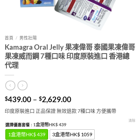
首頁
/
男性壯陽
Kamagra Oral Jelly 果凍偉哥 泰國果凍偉哥
果凍威而鋼 7種口味 印度原裝進口 香港總
代理
Price
439.00
–
2,629.00
$
$
range:
印度原裝進口 正品保證 無效退款 7種口味 方便攜帶
$439.00
through
清除
: 1盒港幣HK$ 439
選擇優惠套餐
$2,629.00
1盒港幣HK$ 439
3盒港幣HK$ 1059