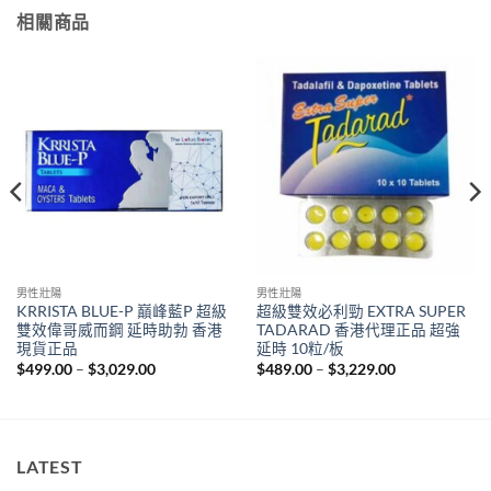
相關商品
男性壯陽
男性壯陽
KRRISTA BLUE-P 巔峰藍P 超級
超級雙效必利勁 EXTRA SUPER
雙效偉哥威而鋼 延時助勃 香港
TADARAD 香港代理正品 超強
現貨正品
延時 10粒/板
Price
Price
$
499.00
–
$
3,029.00
$
489.00
–
$
3,229.00
range:
range:
$499.00
$489.00
through
through
$3,029.00
$3,229.00
LATEST