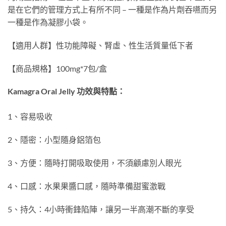
是在它們的管理方式上有所不同 – 一種是作為片劑吞嚥而另
一種是作為凝膠小袋。
【適用人群】性功能障礙、腎虛、性生活質量低下者
【商品規格】100mg*7包/盒
Kamagra Oral Jelly 功效與特點：
1、容易吸收
2、隱密：小型隨身鋁箔包
3、方便：隨時打開吸取使用，不須顧慮別人眼光
4、口感：水果果醬口感，隨時準備甜蜜激戰
5、持久：4小時衝鋒陷陣，讓另一半高潮不斷的享受