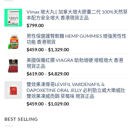
Vimax 增大丸|| 加拿大增大膠囊二代 100%天然草
本配方安全增大 香港現貨正品
$
799.00
男性保健護腎軟糖 HEMP GUMMIES 增強男性性
功能 香港現貨
Price
$
459.00
–
$
1,329.00
range:
美國保羅紅鑽 VIAGRA 助勃增硬 增粗增大 香港
$459.00
現貨正品
through
Price
$
619.00
–
$
4,829.00
$1,329.00
range:
雙效果凍偉哥LEVIFIL VARDENAFIL &
$619.00
DAPOXETINE ORAL JELLY 必利勁立威大樂威壯
through
雙效果凍威而鋼 草莓味 現貨正品
$4,829.00
Price
$
459.00
–
$
1,029.00
range:
$459.00
BEST SELLING
through
$1,029.00