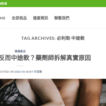
物商城
ME
全部商品
健康資訊
聯繫我們
TAG ARCHIVES:
必利勁 中途軟
健康產品
反而中途軟？藥劑師拆解真實原因
POSTED ON
2026-06-06
BY
印度藥