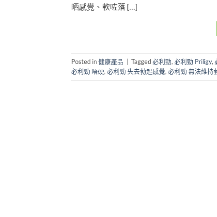
晒感覺、軟咗落 […]
Posted in
健康產品
|
Tagged
必利勁
,
必利勁 Priligy
,
必利勁 唔硬
,
必利勁 失去勃起感覺
,
必利勁 無法維持