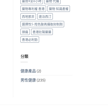
藥效4至6小時
藥物 代購
藥物專利權 香港
藥物 知識產權
西地那非
達泊西汀
選擇性5-羥色胺再攝取抑制劑
頭痛
香港壯陽藥藥
香港必利勁
分類
健康產品
(2)
男性健康
(235)