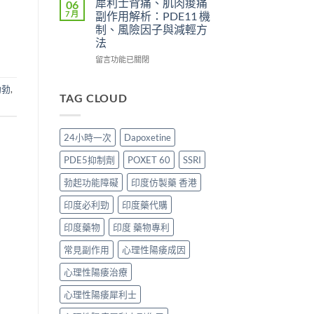
犀利士背痛、肌肉痠痛
06
俠」
到
非）
必
7 月
副作用解析：PDE11 機
到
藥
起
利
制、風險因子與減輕方
重
效
效
吉
法
拾
消
時
起
性
退
間
效
在
留言功能已關閉
福
的
與
時
〈犀
的
全
正
間
利
助勃
,
真
過
確
全
士
TAG CLOUD
實
程〉
用
解
背
歷
中
法
析：
痛、
程〉
全
西
肌
24小時一次
Dapoxetine
中
解
地
肉
析：
那
痠
PDE5抑制劑
POXET 60
SSRI
藥
非
痛
效
+
副
勃起功能障礙
印度仿製藥 香港
發
達
作
揮、
泊
用
印度必利勁
印度藥代購
副
西
解
作
汀
析：
印度藥物
印度 藥物專利
用〉
雙
PDE11
中
常見副作用
心理性陽痿成因
效
機
機
制、
心理性陽痿治療
制、
風
正
險
心理性陽痿犀利士
確
因
用
子