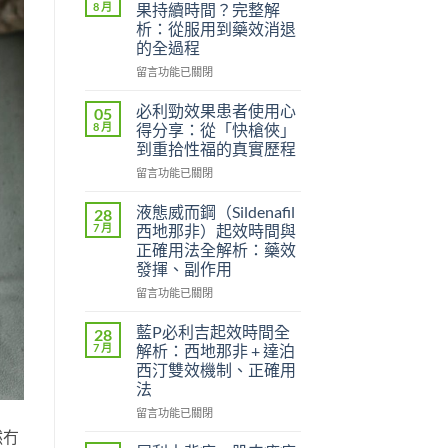
8 月
果持續時間？完整解
析：從服用到藥效消退
的全過程
在
留言功能已關閉
〈威
而
必利勁效果患者使用心
05
鋼
8 月
得分享：從「快槍俠」
的
到重拾性福的真實歷程
起
在
效
留言功能已關閉
〈必
時
利
間
液態威而鋼（Sildenafil
28
勁
和
7 月
西地那非）起效時間與
效
效
正確用法全解析：藥效
果
果
發揮、副作用
患
持
者
續
在
留言功能已關閉
使
時
〈液
用
間？
態
藍P必利吉起效時間全
28
心
完
威
7 月
解析：西地那非 + 達泊
得
整
而
西汀雙效機制、正確用
分
解
鋼
法
享：
析：
（Sildenafil
從
從
西
在
留言功能已關閉
「快
服
地
〈藍
然冇
槍
用
那
P