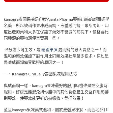
kamagra泰國果凍是印度Ajanta Pharma藥廠出廠的威而鋼學
名藥，所以被稱作果凍威而鋼、液體威而鋼。眾所周知，印
度出產的藥物大多在保證了藥效不衰減的前提下，價格要比
同種類的藥物還便宜實惠一些。
15分鐘即可生效，是
泰國果凍
威而鋼的最大賣點之一！而
溫和的藥效保證了副作用比同類效果壯陽藥少很多，這也是
果凍威而鋼備受歡迎的原因之一！
一、Kamagra Oral Jelly泰國果凍服用技巧
與威而鋼一樣，kamagra果凍最好的服用時機也是在空腹時
服用，好處是能避免與你腹中的其他食物產生交互作用影響
到藥效，使藥效能更好的被吸收，發揮效果！
並且kamagra果凍藥效溫和，屬於液體果凍狀，而西地那非