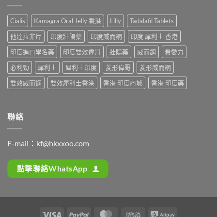
那
從
析：
吉
非）
「快
從
起
起
槍
Cialis
Kamagra Oral Jelly 香港
Lilly
Tadalafil Tablets
服
效
效
俠」
用
時
時
到
他達拉非片
印度壯陽藥
印度威而鋼
印度 犀利士 香港
到
間
間
重
藥
全
與
印度進口學名藥
印度雙效偉哥
壯陽藥
威而鋼
希愛力
拾
效
解
正
性
消
析：
必利勁
犀利士
犀利士印度
菱形偉哥
菱形威而鋼
確
福
退
西
用
的
的
地
雙效威而鋼
雙效犀利士香港
香港 印度商城
香港 印度藥
法
真
全
那
全
實
過
非
解
歷
程〉
+
析：
程〉
中
達
聯絡
藥
中
泊
效
西
發
汀
揮、
E-mail：
kf@hkxxoo.com
雙
副
效
作
機
用〉
點擊聯絡WhatsApp
制、
中
正
確
用
法〉
Visa
PayPal
MasterCard
Cash
Alipay
中