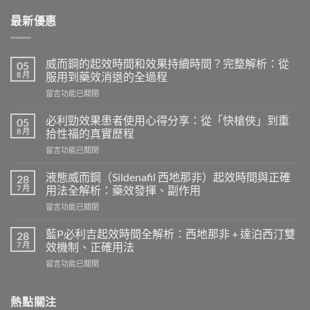
最新優惠
威而鋼的起效時間和效果持續時間？完整解析：從
05
8 月
服用到藥效消退的全過程
在
留言功能已關閉
〈威
而
必利勁效果患者使用心得分享：從「快槍俠」到重
05
鋼
8 月
拾性福的真實歷程
的
在
留言功能已關閉
起
〈必
效
利
時
液態威而鋼（Sildenafil 西地那非）起效時間與正確
28
勁
間
7 月
用法全解析：藥效發揮、副作用
效
和
在
留言功能已關閉
果
效
〈液
患
果
態
者
藍P必利吉起效時間全解析：西地那非 + 達泊西汀雙
28
持
威
使
7 月
效機制、正確用法
續
而
用
時
在
留言功能已關閉
鋼
心
間？
〈藍
（Sildenafil
得
完
P
西
分
整
必
熱點關注
地
享：
解
利