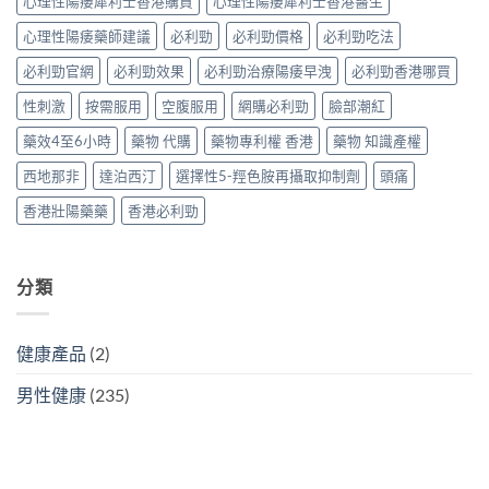
心理性陽痿犀利士香港購買
心理性陽痿犀利士香港醫生
風
效
作
險
機
用〉
心理性陽痿藥師建議
必利勁
必利勁價格
必利勁吃法
因
制、
中
子
正
必利勁官網
必利勁效果
必利勁治療陽痿早洩
必利勁香港哪買
與
確
減
用
性刺激
按需服用
空腹服用
網購必利勁
臉部潮紅
輕
法〉
方
中
藥效4至6小時
藥物 代購
藥物專利權 香港
藥物 知識產權
法〉
中
西地那非
達泊西汀
選擇性5-羥色胺再攝取抑制劑
頭痛
香港壯陽藥藥
香港必利勁
分類
健康產品
(2)
男性健康
(235)