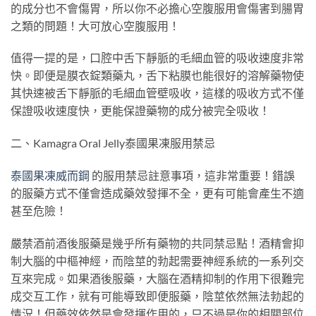
的成分也不會傷胃，所以你不必擔心空腹服用會傷害到腸胃
之類的問題！大可放心空腹服用！
值得一提的是，口腔中舌下靜脈的毛細血管的吸收速度非常
快。即便是膜衣錠類藥丸，舌下粘膜也能很好的溶解藥物使
其快速被舌下靜脈的毛細血管壁吸收，這樣的吸收方式不僅
保證吸收速度快，更能保證藥物的成分被完全吸收！
二、Kamagra Oral Jelly泰國果凍服用禁忌
泰國果凍威而鋼
的服用禁忌註意事項，這非常重要！錯誤
的服藥方式不僅會造成藥效發揮不全，更有可能會產生不適
甚至危險！
嚴禁酒前酒後服藥是幾乎所有藥物的共同禁忌點！酒精會抑
制大腦的中樞神經，而陰莖的勃起需要神經系統的一系列交
互來完成。如果酒後服藥，大腦在酒精抑制的作用下很難完
成交互工作，就有可能導致即便服藥，陰莖依然無法勃起的
情況！但藥效依然是會發揮作用的，只不過是你的相關部位