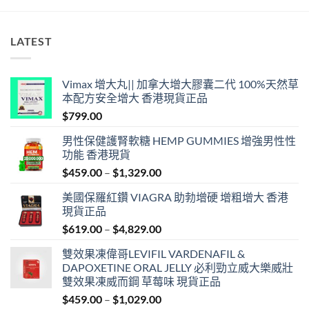
LATEST
Vimax 增大丸|| 加拿大增大膠囊二代 100%天然草
本配方安全增大 香港現貨正品
$
799.00
男性保健護腎軟糖 HEMP GUMMIES 增強男性性
功能 香港現貨
Price
$
459.00
–
$
1,329.00
range:
美國保羅紅鑽 VIAGRA 助勃增硬 增粗增大 香港
$459.00
現貨正品
through
Price
$
619.00
–
$
4,829.00
$1,329.00
range:
雙效果凍偉哥LEVIFIL VARDENAFIL &
$619.00
DAPOXETINE ORAL JELLY 必利勁立威大樂威壯
through
雙效果凍威而鋼 草莓味 現貨正品
$4,829.00
Price
$
459.00
–
$
1,029.00