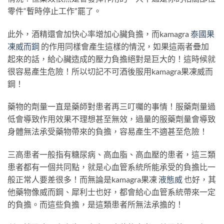
零件“暫時停止工作”罷了。
此外，酒精還會加快心率增加心臟負擔，而kamagra
泰國果
凍威而鋼
的作用同樣會產生這樣的情況，如果這兩者疊加
起來的話，給心臟造成的壓力負擔絕對是巨大的！這時候就
很容易產生危險！所以切記不可酒後服用kamagra果凍威而
鋼！
藥物的劑量一直是藥師對患者再三叮囑的事情！服藥劑量過
低會導致作用效果不理想甚至無效，過量的服藥劑量會導致
身體無法承受藥物帶來的負擔，容易產生不適甚至危險！
三高患者一般指有糖尿病、高血脂、高血壓的患者，這三類
患者都有一個共同點，就是心血管系統所能承受的負擔比一
般正常人要差很多！而無論是kamagra果凍
液態威
也好，其
他藥物像威而鋼、犀利士也好，都會給心血管系統帶來一定
的負擔。而這些負擔，是這類患者所無法承擔的！