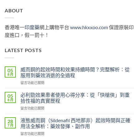
ABOUT
香港唯一
印度藥
網上購物平台
www.hkxxoo.com
保證原裝印
度進口，假一罰十！
LATEST POSTS
威而鋼的起效時間和效果持續時間？完整解析：從
05
8 月
服用到藥效消退的全過程
在
留言功能已關閉
〈威
而
必利勁效果患者使用心得分享：從「快槍俠」到重
05
鋼
8 月
拾性福的真實歷程
的
在
留言功能已關閉
起
〈必
效
利
時
液態威而鋼（Sildenafil 西地那非）起效時間與正確
28
勁
間
7 月
用法全解析：藥效發揮、副作用
效
和
在
留言功能已關閉
果
效
〈液