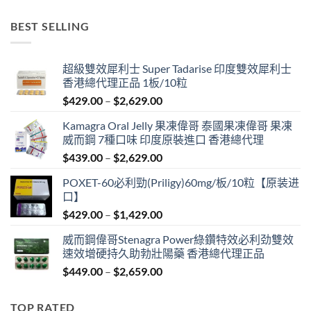
range:
$459.00
BEST SELLING
through
$1,029.00
超級雙效犀利士 Super Tadarise 印度雙效犀利士
香港總代理正品 1板/10粒
Price
$
429.00
–
$
2,629.00
range:
Kamagra Oral Jelly 果凍偉哥 泰國果凍偉哥 果凍
$429.00
威而鋼 7種口味 印度原裝進口 香港總代理
through
Price
$
439.00
–
$
2,629.00
$2,629.00
range:
POXET-60必利勁(Priligy)60mg/板/10粒【原装进
$439.00
口】
through
Price
$
429.00
–
$
1,429.00
$2,629.00
range:
威而鋼偉哥Stenagra Power綠鑽特效必利劲雙效
$429.00
速效增硬持久助勃壯陽藥 香港總代理正品
through
Price
$
449.00
–
$
2,659.00
$1,429.00
range:
$449.00
TOP RATED