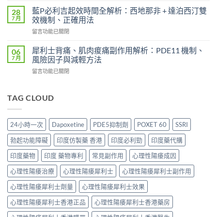
患
果
態
者
藍P必利吉起效時間全解析：西地那非 + 達泊西汀雙
28
持
威
使
7 月
效機制、正確用法
續
而
用
時
在
留言功能已關閉
鋼
心
間？
〈藍
（Sildenafil
得
完
P
西
犀利士背痛、肌肉痠痛副作用解析：PDE11 機制、
06
分
整
必
地
7 月
風險因子與減輕方法
享：
解
利
那
從
析：
在
留言功能已關閉
吉
非）
「快
從
〈犀
起
起
槍
服
利
效
效
俠」
用
士
TAG CLOUD
時
時
到
到
背
間
間
重
藥
痛、
全
與
拾
效
肌
解
正
24小時一次
Dapoxetine
PDE5抑制劑
POXET 60
SSRI
性
消
肉
析：
確
福
退
痠
西
用
勃起功能障礙
印度仿製藥 香港
印度必利勁
印度藥代購
的
的
痛
地
法
真
全
副
那
印度藥物
印度 藥物專利
常見副作用
心理性陽痿成因
全
實
過
作
非
解
歷
程〉
用
心理性陽痿治療
心理性陽痿犀利士
心理性陽痿犀利士副作用
+
析：
程〉
中
解
達
藥
中
析：
心理性陽痿犀利士劑量
心理性陽痿犀利士效果
泊
效
PDE11
西
發
心理性陽痿犀利士香港正品
心理性陽痿犀利士香港藥房
機
汀
揮、
制、
雙
副