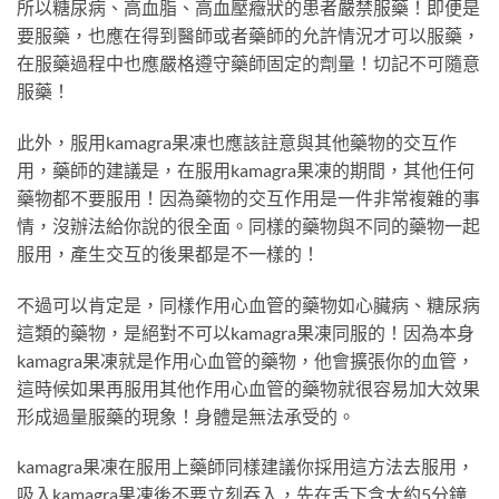
所以糖尿病、高血脂、高血壓癥狀的患者嚴禁服藥！即便是
要服藥，也應在得到醫師或者藥師的允許情況才可以服藥，
在服藥過程中也應嚴格遵守藥師固定的劑量！切記不可隨意
服藥！
此外，服用kamagra果凍也應該註意與其他藥物的交互作
用，藥師的建議是，在服用kamagra果凍的期間，其他任何
藥物都不要服用！因為藥物的交互作用是一件非常複雜的事
情，沒辦法給你說的很全面。同樣的藥物與不同的藥物一起
服用，產生交互的後果都是不一樣的！
不過可以肯定是，同樣作用心血管的藥物如心臟病、糖尿病
這類的藥物，是絕對不可以kamagra果凍同服的！因為本身
kamagra果凍就是作用心血管的藥物，他會擴張你的血管，
這時候如果再服用其他作用心血管的藥物就很容易加大效果
形成過量服藥的現象！身體是無法承受的。
kamagra果凍在服用上藥師同樣建議你採用這方法去服用，
吸入kamagra果凍後不要立刻吞入，先在舌下含大約5分鐘