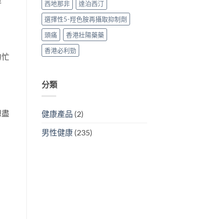
西地那非
達泊西汀
選擇性5-羥色胺再攝取抑制劑
頭痛
香港壯陽藥藥
香港必利勁
匆忙
分類
想盡
健康產品
(2)
男性健康
(235)