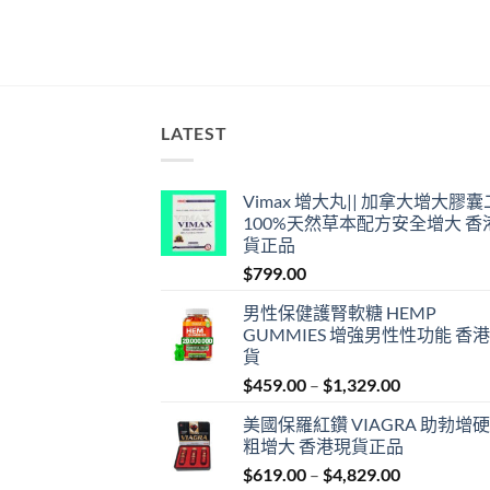
LATEST
Vimax 增大丸|| 加拿大增大膠
100%天然草本配方安全增大 香
貨正品
$
799.00
男性保健護腎軟糖 HEMP
GUMMIES 增強男性性功能 香
貨
Price
$
459.00
–
$
1,329.00
range:
美國保羅紅鑽 VIAGRA 助勃增硬
$459.00
粗增大 香港現貨正品
through
Price
$
619.00
–
$
4,829.00
$1,329.00