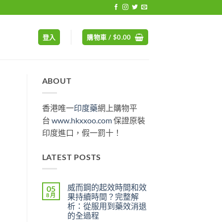
登入
購物車 /
$
0.00
ABOUT
香港唯一
印度藥
網上購物平
台
www.hkxxoo.com
保證原裝
印度進口，假一罰十！
LATEST POSTS
威而鋼的起效時間和效
05
8 月
果持續時間？完整解
析：從服用到藥效消退
的全過程