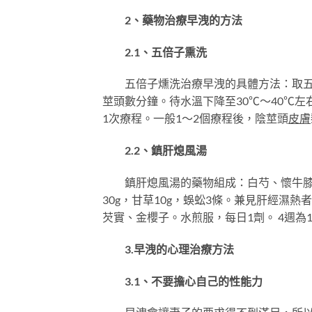
2、藥物治療早洩的方法
2.1、五倍子熏洗
五倍子燻洗治療早洩的具體方法：取五倍
莖頭數分鐘。待水溫下降至30℃～40℃左
1次療程。一般1～2個療程後，陰莖頭
皮膚
2.2、鎮肝熄風湯
鎮肝熄風湯的藥物組成：白芍、懷牛膝
30g，甘草10g，蜈蚣3條。兼見肝經濕
芡實、金櫻子。水煎服，每日1劑。 4週為
3.早洩的心理治療方法
3.1、不要擔心自己的性能力