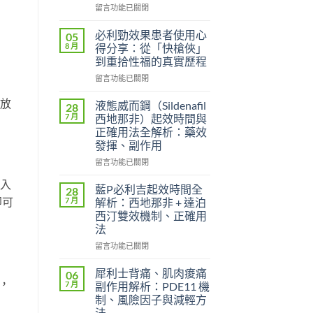
在
留言功能已關閉
〈威
而
必利勁效果患者使用心
05
鋼
8 月
得分享：從「快槍俠」
的
到重拾性福的真實歷程
起
在
效
留言功能已關閉
〈必
時
即放
利
間
液態威而鋼（Sildenafil
28
勁
和
7 月
西地那非）起效時間與
效
效
正確用法全解析：藥效
果
果
發揮、副作用
患
持
者
續
在
留言功能已關閉
使
時
〈液
放入
用
間？
態
藍P必利吉起效時間全
28
心
完
威
即可
7 月
解析：西地那非 + 達泊
得
整
而
西汀雙效機制、正確用
分
解
鋼
法
享：
析：
（Sildenafil
從
從
西
在
留言功能已關閉
「快
服
地
〈藍
槍
用
那
P
犀利士背痛、肌肉痠痛
06
俠」
到
非）
必
，
7 月
副作用解析：PDE11 機
到
藥
起
利
制、風險因子與減輕方
重
效
效
吉
法