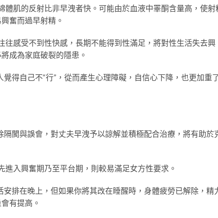
綿體肌的反射比非早洩者快。可能由於血液中睪酮含量高，使射
易興奮而過早射精。
往往感受不到性快感，長期不能得到性滿足，將對性生活失去興
必將成為家庭破裂的隱患。
覺得自己不“行”，從而產生心理障礙，自信心下降，也更加重
除隔閡與誤會，對丈夫早洩予以諒解並積極配合治療，將有助於
先進入興奮期乃至平台期，則較易滿足女方性要求。
活安排在晚上，但如果你將其改在睡醒時，身體疲勞已解除，精
量會有提高。