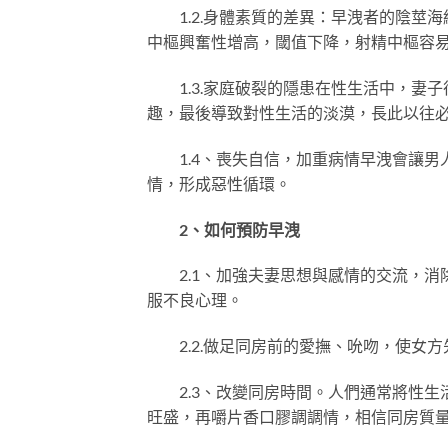
1.2.身體素質的差異：早洩者的陰莖海
中樞興奮性增高，閾值下降，射精中樞容
1.3.家庭破裂的隱患在性生活中，妻子
趣，最後導致對性生活的淡漠，長此以往
1.4、喪失自信，加重病情早洩會讓男人
情，形成惡性循環。
2、如何預防早洩
2.1、加強夫妻思想與感情的交流，消
服不良心理。
2.2.做足同房前的愛撫、吮吻，使女方
2.3、改變同房時間。人們通常將性生
旺盛，再嚼片香口膠調調情，相信同房質