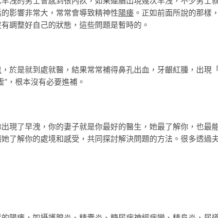
洩的男士會感到很內疚，如果連續出現幾次早洩，不少男士
活的影響非常大，常常會導致精神性
陽痿
。正如前面所說的那樣
沒有調整好自己的狀態，這些問題是暫時的。
虛
，於是就到處就醫，結果常常補得鼻孔出血，牙齦紅腫，出現
虛”，根本沒有必要進補。
現了早洩，你的妻子就是你最好的醫生，她最了解你，也最
讓她了解你的處境和感受，共同探討解決問題的方法。很多透過
的陽痿，如攝
護腺炎
、精囊炎、糖尿病
神經
病變、精阜炎、尿