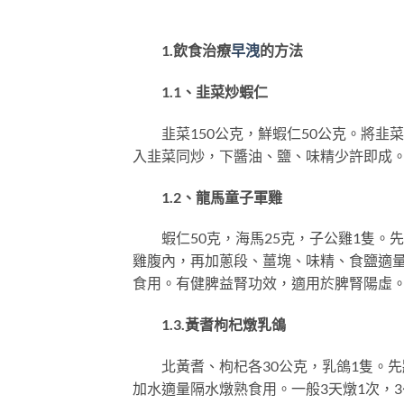
1.飲食治療
早洩
的方法
1.1、韭菜炒蝦仁
韭菜150公克，鮮蝦仁50公克。將韭
入韭菜同炒，下醬油、鹽、味精少許即成。 
1.2、龍馬童子軍雞
蝦仁50克，海馬25克，子公雞1隻。
雞腹內，再加蔥段、薑塊、味精、食鹽適
食用。有健脾益腎功效，適用於脾腎陽虛
1.3.黃耆枸杞燉乳鴿
北黃耆、枸杞各30公克，乳鴿1隻。先
加水適量隔水燉熟食用。一般3天燉1次，