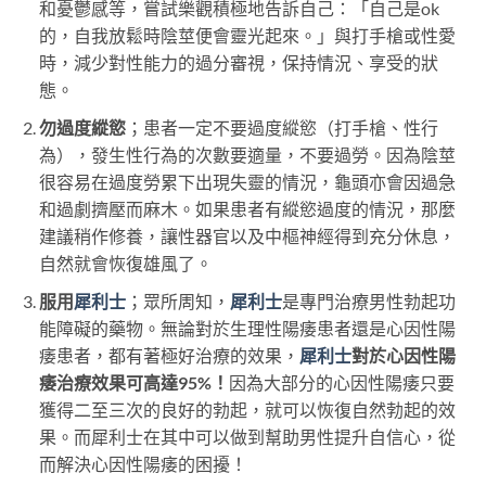
和憂鬱感等，嘗試樂觀積極地告訴自己：「自己是ok
的，自我放鬆時陰莖便會靈光起來。」與打手槍或性愛
時，減少對性能力的過分審視，保持情況、享受的狀
態。
勿過度縱慾
；患者一定不要過度縱慾（打手槍、性行
為），發生性行為的次數要適量，不要過勞。因為陰莖
很容易在過度勞累下出現失靈的情況，龜頭亦會因過急
和過劇擠壓而麻木。如果患者有縱慾過度的情況，那麼
建議稍作修養，讓性器官以及中樞神經得到充分休息，
自然就會恢復雄風了。
服用
犀利士
；眾所周知，
犀利士
是專門治療男性勃起功
能障礙的藥物。無論對於生理性陽痿患者還是心因性陽
痿患者，都有著極好治療的效果，
犀利士
對於心因性陽
痿治療效果可高達95%！
因為大部分的心因性陽痿只要
獲得二至三次的良好的勃起，就可以恢復自然勃起的效
果。而犀利士在其中可以做到幫助男性提升自信心，從
而解決心因性陽痿的困擾！