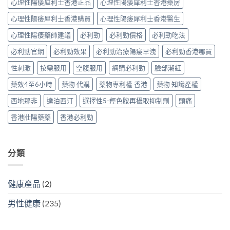
心理性陽痿犀利士香港正品
心理性陽痿犀利士香港藥房
機
汀
揮、
制、
雙
副
心理性陽痿犀利士香港購買
心理性陽痿犀利士香港醫生
風
效
作
險
機
用〉
心理性陽痿藥師建議
必利勁
必利勁價格
必利勁吃法
因
制、
中
子
正
必利勁官網
必利勁效果
必利勁治療陽痿早洩
必利勁香港哪買
與
確
減
用
性刺激
按需服用
空腹服用
網購必利勁
臉部潮紅
輕
法〉
方
中
藥效4至6小時
藥物 代購
藥物專利權 香港
藥物 知識產權
法〉
中
西地那非
達泊西汀
選擇性5-羥色胺再攝取抑制劑
頭痛
香港壯陽藥藥
香港必利勁
分類
健康產品
(2)
男性健康
(235)