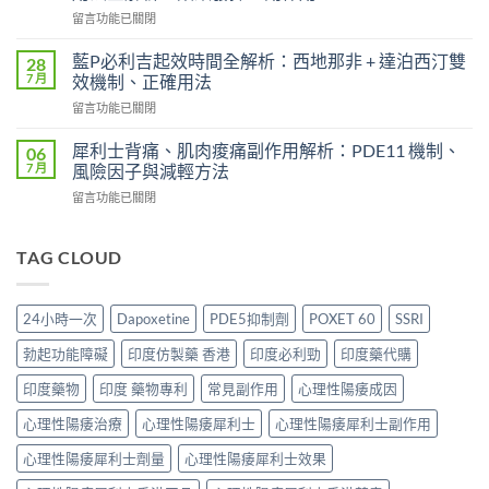
效
和
在
留言功能已關閉
果
效
〈液
患
果
態
者
藍P必利吉起效時間全解析：西地那非 + 達泊西汀雙
28
持
威
使
7 月
效機制、正確用法
續
而
用
時
在
留言功能已關閉
鋼
心
間？
〈藍
（Sildenafil
得
完
P
西
犀利士背痛、肌肉痠痛副作用解析：PDE11 機制、
06
分
整
必
地
7 月
風險因子與減輕方法
享：
解
利
那
從
析：
在
留言功能已關閉
吉
非）
「快
從
〈犀
起
起
槍
服
利
效
效
俠」
用
士
TAG CLOUD
時
時
到
到
背
間
間
重
藥
痛、
全
與
拾
效
肌
解
正
24小時一次
Dapoxetine
PDE5抑制劑
POXET 60
SSRI
性
消
肉
析：
確
福
退
痠
西
用
勃起功能障礙
印度仿製藥 香港
印度必利勁
印度藥代購
的
的
痛
地
法
真
全
副
那
印度藥物
印度 藥物專利
常見副作用
心理性陽痿成因
全
實
過
作
非
解
歷
程〉
用
心理性陽痿治療
心理性陽痿犀利士
心理性陽痿犀利士副作用
+
析：
程〉
中
解
達
藥
中
析：
心理性陽痿犀利士劑量
心理性陽痿犀利士效果
泊
效
PDE11
西
發