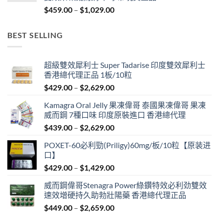
$4,829.00
Price
$
459.00
–
$
1,029.00
range:
$459.00
BEST SELLING
through
$1,029.00
超級雙效犀利士 Super Tadarise 印度雙效犀利士
香港總代理正品 1板/10粒
Price
$
429.00
–
$
2,629.00
range:
Kamagra Oral Jelly 果凍偉哥 泰國果凍偉哥 果凍
$429.00
威而鋼 7種口味 印度原裝進口 香港總代理
through
Price
$
439.00
–
$
2,629.00
$2,629.00
range:
POXET-60必利勁(Priligy)60mg/板/10粒【原装进
$439.00
口】
through
Price
$
429.00
–
$
1,429.00
$2,629.00
range:
威而鋼偉哥Stenagra Power綠鑽特效必利劲雙效
$429.00
速效增硬持久助勃壯陽藥 香港總代理正品
through
Price
$
449.00
–
$
2,659.00
$1,429.00
range: