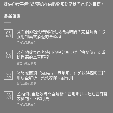
提供印度平價仿製藥的在線購物服務是我們追求的目標。
最新優惠
威而鋼的起效時間和效果持續時間？完整解析：從
05
8 月
服用到藥效消退的全過程
在
留言功能已關閉
〈威
而
必利勁效果患者使用心得分享：從「快槍俠」到重
05
鋼
8 月
拾性福的真實歷程
的
在
留言功能已關閉
起
〈必
效
利
時
液態威而鋼（Sildenafil 西地那非）起效時間與正確
28
勁
間
7 月
用法全解析：藥效發揮、副作用
效
和
在
留言功能已關閉
果
效
〈液
患
果
態
者
藍P必利吉起效時間全解析：西地那非 + 達泊西汀雙
28
持
威
使
7 月
效機制、正確用法
續
而
用
時
在
留言功能已關閉
鋼
心
間？
〈藍
（Sildenafil
得
完
P