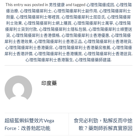
This entry was posted in
男性健康
and tagged
心理性陽痿成因
,
心理性陽
痿治療
,
心理性陽痿犀利士
,
心理性陽痿犀利士副作用
,
心理性陽痿犀利士
劑量
,
心理性陽痿犀利士哪裡買
,
心理性陽痿犀利士屈臣氏
,
心理性陽痿犀
利士效果
,
心理性陽痿犀利士網上購買
,
心理性陽痿犀利士萬寧
,
心理性陽
痿犀利士貨到付款
,
心理性陽痿犀利士隱私包裝
,
心理性陽痿犀利士順豐送
貨
,
心理性陽痿犀利士香港價格
,
心理性陽痿犀利士香港優惠
,
心理性陽痿
犀利士香港效果
,
心理性陽痿犀利士香港正品
,
心理性陽痿犀利士香港現貨
,
心理性陽痿犀利士香港藥房
,
心理性陽痿犀利士香港藥房推薦
,
心理性陽痿
犀利士香港評價
,
心理性陽痿犀利士香港購買
,
心理性陽痿犀利士香港送貨
,
心理性陽痿犀利士香港醫生
,
心理性陽痿藥師建議
.
印度藥
超級藍蝌蚪雙效片Vega
食完必利勁，點解反而中途
Force：改善勃起功能
軟？藥劑師拆解真實原因