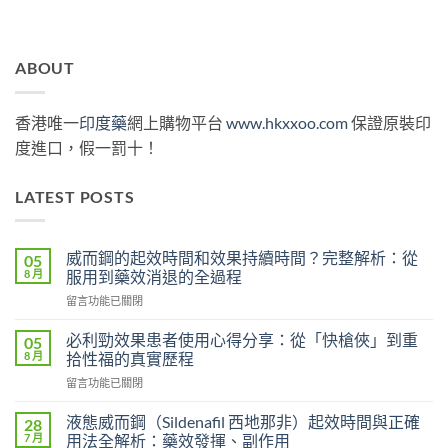
ABOUT
香港唯一
印度藥
網上購物平台
www.hkxxoo.com
保證原裝印
度進口，假一罰十！
LATEST POSTS
威而鋼的起效時間和效果持續時間？完整解析：從
05
8 月
服用到藥效消退的全過程
在
留言功能已關閉
〈威
而
必利勁效果患者使用心得分享：從「快槍俠」到重
05
鋼
8 月
拾性福的真實歷程
的
在
留言功能已關閉
起
〈必
效
利
時
液態威而鋼（Sildenafil 西地那非）起效時間與正確
28
勁
間
7 月
用法全解析：藥效發揮、副作用