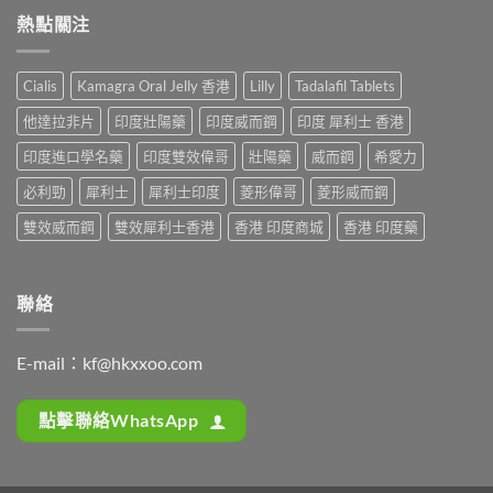
西
分
整
必
熱點關注
地
享：
解
利
那
從
析：
吉
非）
「快
從
起
起
槍
Cialis
Kamagra Oral Jelly 香港
Lilly
Tadalafil Tablets
服
效
效
俠」
用
時
時
到
他達拉非片
印度壯陽藥
印度威而鋼
印度 犀利士 香港
到
間
間
重
藥
全
與
印度進口學名藥
印度雙效偉哥
壯陽藥
威而鋼
希愛力
拾
效
解
正
性
消
析：
必利勁
犀利士
犀利士印度
菱形偉哥
菱形威而鋼
確
福
退
西
用
的
的
地
雙效威而鋼
雙效犀利士香港
香港 印度商城
香港 印度藥
法
真
全
那
全
實
過
非
解
歷
程〉
+
析：
程〉
中
達
聯絡
藥
中
泊
效
西
發
汀
揮、
E-mail：
kf@hkxxoo.com
雙
副
效
作
機
用〉
點擊聯絡WhatsApp
制、
中
正
確
用