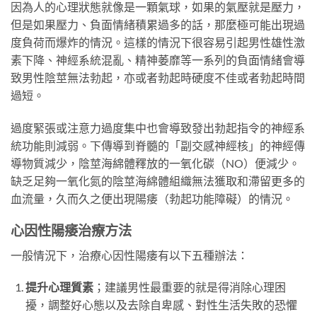
因為人的心理狀態就像是一顆氣球，如果的氣壓就是壓力，
但是如果壓力、負面情緒積累過多的話，那麼極可能出現過
度負荷而爆炸的情況。這樣的情況下很容易引起男性雄性激
素下降、神經系統混亂、精神萎靡等一系列的負面情緒會導
致男性陰莖無法勃起，亦或者勃起時硬度不佳或者勃起時間
過短。
過度緊張或注意力過度集中也會導致發出勃起指令的神經系
統功能則減弱。下傳導到脊髓的「副交感神經核」的神經傳
導物質減少，陰莖海綿體釋放的一氧化碳（NO）便減少。
缺乏足夠一氧化氮的陰莖海綿體組織無法獲取和滯留更多的
血流量，久而久之便出現陽痿（勃起功能障礙）的情況。
心因性陽痿治療方法
一般情況下，治療心因性陽痿有以下五種辦法：
提升心理質素
；建議男性最重要的就是得消除心理困
擾，調整好心態以及去除自卑感、對性生活失敗的恐懼