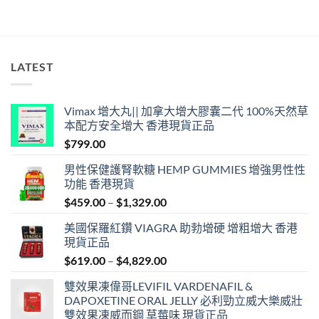
LATEST
Vimax 增大丸|| 加拿大增大膠囊二代 100%天然草
本配方安全增大 香港現貨正品
$
799.00
男性保健護腎軟糖 HEMP GUMMIES 增強男性性
功能 香港現貨
Price
$
459.00
–
$
1,329.00
range:
美國保羅紅鑽 VIAGRA 助勃增硬 增粗增大 香港
$459.00
現貨正品
through
Price
$
619.00
–
$
4,829.00
$1,329.00
range:
雙效果凍偉哥LEVIFIL VARDENAFIL &
$619.00
DAPOXETINE ORAL JELLY 必利勁立威大樂威壯
through
雙效果凍威而鋼 草莓味 現貨正品