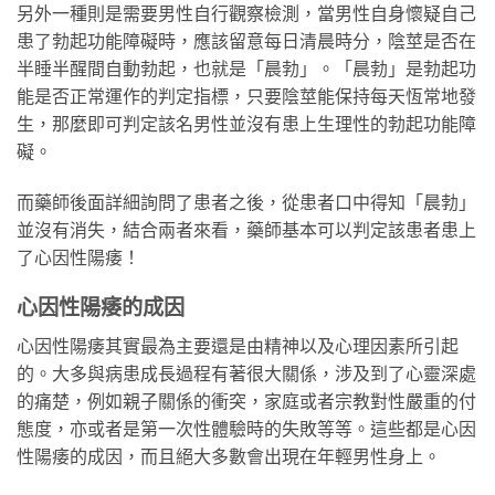
另外一種則是需要男性自行觀察檢測，當男性自身懷疑自己
患了勃起功能障礙時，應該留意每日清晨時分，陰莖是否在
半睡半醒間自動勃起，也就是「晨勃」。「晨勃」是勃起功
能是否正常運作的判定指標，只要陰莖能保持每天恆常地發
生，那麼即可判定該名男性並沒有患上生理性的勃起功能障
礙。
而藥師後面詳細詢問了患者之後，從患者口中得知「晨勃」
並沒有消失，結合兩者來看，藥師基本可以判定該患者患上
了心因性陽痿！
心因性陽痿的成因
心因性陽痿其實最為主要還是由精神以及心理因素所引起
的。大多與病患成長過程有著很大關係，涉及到了心靈深處
的痛楚，例如親子關係的衝突，家庭或者宗教對性嚴重的付
態度，亦或者是第一次性體驗時的失敗等等。這些都是心因
性陽痿的成因，而且絕大多數會出現在年輕男性身上。