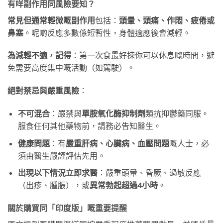
有咩副作用同風險要知？
常見但通常輕微嘅副作用
包括：
頭暈、頭痛、作悶、疲倦或
鼻塞
。呢啲反應多數係短暫性，身體適應後會減輕。
為減輕不適，記得
：第一次食最好揀你可以休息嘅時間，避
免需要高度集中嘅活動（如駕駛）。
絕對禁忌與嚴重風險
：
不可混合
：嚴禁與
單胺氧化酶抑制劑
類抗抑鬱藥同服。
服食任何其他藥物前，請務必告知醫生。
健康問題
：有
嚴重肝病、心臟病、血壓問題
嘅人士，必
須由醫生嚴謹評估先用。
出現以下情況立即求醫
：嚴重頭暈、昏厥、過敏反應
（出疹、腫脹），或
異常勃起超過4小時
。
關於購買同「印度版」嘅重要提醒