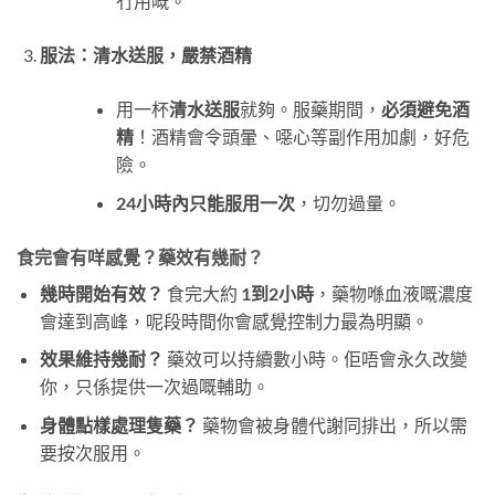
冇用嘅。
服法：清水送服，嚴禁酒精
用一杯
清水送服
就夠。服藥期間，
必須避免酒
精
！酒精會令頭暈、噁心等副作用加劇，好危
險。
24小時內只能服用一次
，切勿過量。
食完會有咩感覺？藥效有幾耐？
幾時開始有效？
​ 食完大約
1到2小時
，藥物喺血液嘅濃度
會達到高峰，呢段時間你會感覺控制力最為明顯。
效果維持幾耐？
​ 藥效可以持續數小時。佢唔會永久改變
你，只係提供一次過嘅輔助。
身體點樣處理隻藥？
​ 藥物會被身體代謝同排出，所以需
要按次服用。