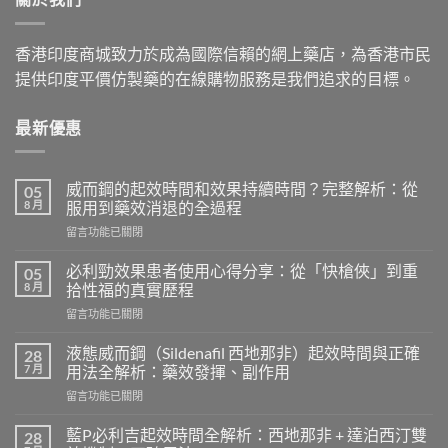
香港印度商城致力於成為國際信賴的網上藥店，為香港市民
提供印度平價仿製藥的在線購物服務是我們追求的目標。
最新優惠
威而鋼的起效時間和效果持續時間？完整解析：從
05
8 月
服用到藥效消退的全過程
在
留言功能已關閉
〈威
而
必利勁效果患者使用心得分享：從「快槍俠」到重
05
鋼
8 月
拾性福的真實歷程
的
在
留言功能已關閉
起
〈必
效
利
時
液態威而鋼（Sildenafil 西地那非）起效時間與正確
28
勁
間
7 月
用法全解析：藥效發揮、副作用
效
和
在
留言功能已關閉
果
效
〈液
患
果
態
者
藍P必利吉起效時間全解析：西地那非 + 達泊西汀雙
28
持
威