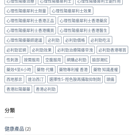
心理性陽痿治療
心理性陽痿犀利士
心理性陽痿犀利士副作用
+
析：
程〉
中
解
達
藥
中
析：
心理性陽痿犀利士劑量
心理性陽痿犀利士效果
泊
效
PDE11
西
發
心理性陽痿犀利士香港正品
心理性陽痿犀利士香港藥房
機
汀
揮、
制、
雙
副
心理性陽痿犀利士香港購買
心理性陽痿犀利士香港醫生
風
效
作
險
機
用〉
心理性陽痿藥師建議
必利勁
必利勁價格
必利勁吃法
因
制、
中
子
正
必利勁官網
必利勁效果
必利勁治療陽痿早洩
必利勁香港哪買
與
確
減
用
性刺激
按需服用
空腹服用
網購必利勁
臉部潮紅
輕
法〉
方
中
藥效4至6小時
藥物 代購
藥物專利權 香港
藥物 知識產權
法〉
中
西地那非
達泊西汀
選擇性5-羥色胺再攝取抑制劑
頭痛
香港壯陽藥藥
香港必利勁
分類
健康產品
(2)