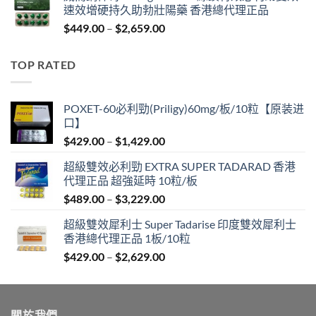
速效增硬持久助勃壯陽藥 香港總代理正品
through
Price
$
449.00
–
$
2,659.00
$1,429.00
range:
$449.00
TOP RATED
through
$2,659.00
POXET-60必利勁(Priligy)60mg/板/10粒【原装进
口】
Price
$
429.00
–
$
1,429.00
range:
超級雙效必利勁 EXTRA SUPER TADARAD 香港
$429.00
代理正品 超強延時 10粒/板
through
Price
$
489.00
–
$
3,229.00
$1,429.00
range:
超級雙效犀利士 Super Tadarise 印度雙效犀利士
$489.00
香港總代理正品 1板/10粒
through
Price
$
429.00
–
$
2,629.00
$3,229.00
range:
$429.00
through
關於我們
$2,629.00