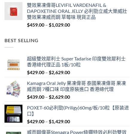
range:
雙效果凍偉哥LEVIFIL VARDENAFIL &
$619.00
DAPOXETINE ORAL JELLY 必利勁立威大樂威壯
through
雙效果凍威而鋼 草莓味 現貨正品
$4,829.00
Price
$
459.00
–
$
1,029.00
range:
$459.00
BEST SELLING
through
$1,029.00
超級雙效犀利士 Super Tadarise 印度雙效犀利士
香港總代理正品 1板/10粒
Price
$
429.00
–
$
2,629.00
range:
Kamagra Oral Jelly 果凍偉哥 泰國果凍偉哥 果凍
$429.00
威而鋼 7種口味 印度原裝進口 香港總代理
through
Price
$
439.00
–
$
2,629.00
$2,629.00
range:
POXET-60必利勁(Priligy)60mg/板/10粒【原装进
$439.00
口】
through
Price
$
429.00
–
$
1,429.00
$2,629.00
range:
威而鋼偉哥Stenagra Power綠鑽特效必利劲雙效
$429.00