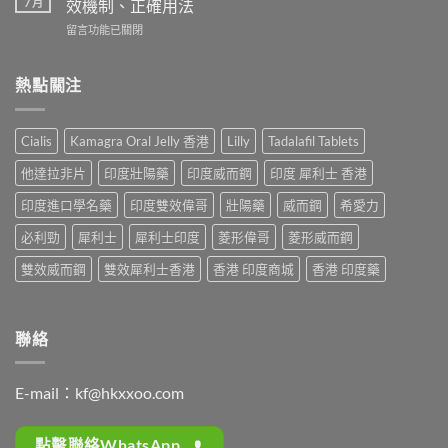
使
7 月
效機制、正確用法
續
而
用
時
在
留言功能已關閉
鋼
心
間？
〈藍
（Sildenafil
得
完
P
西
分
整
必
熱點關注
地
享：
解
利
那
從
析：
吉
非）
「快
從
起
起
槍
Cialis
Kamagra Oral Jelly 香港
Lilly
Tadalafil Tablets
服
效
效
俠」
用
時
時
到
他達拉非片
印度壯陽藥
印度威而鋼
印度 犀利士 香港
到
間
間
重
藥
全
與
印度進口學名藥
印度雙效偉哥
壯陽藥
威而鋼
希愛力
拾
效
解
正
性
消
析：
必利勁
犀利士
犀利士印度
菱形偉哥
菱形威而鋼
確
福
退
西
用
的
的
地
雙效威而鋼
雙效犀利士香港
香港 印度商城
香港 印度藥
法
真
全
那
全
實
過
非
解
歷
程〉
+
析：
程〉
中
達
聯絡
藥
中
泊
效
西
發
汀
揮、
E-mail：
kf@hkxxoo.com
雙
副
效
作
機
用〉
點擊聯絡WhatsApp