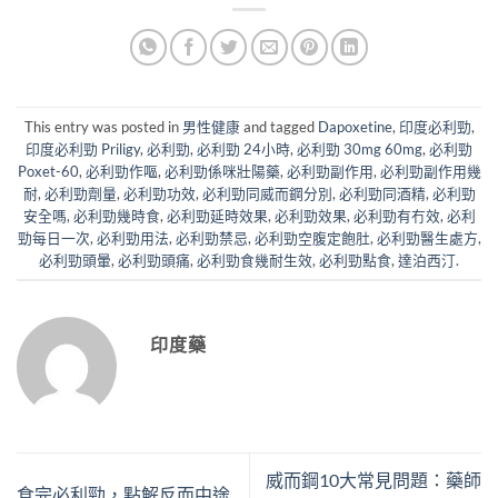
This entry was posted in
男性健康
and tagged
Dapoxetine
,
印度必利勁
,
印度必利勁 Priligy
,
必利勁
,
必利勁 24小時
,
必利勁 30mg 60mg
,
必利勁
Poxet-60
,
必利勁作嘔
,
必利勁係咪壯陽藥
,
必利勁副作用
,
必利勁副作用幾
耐
,
必利勁劑量
,
必利勁功效
,
必利勁同威而鋼分別
,
必利勁同酒精
,
必利勁
安全嗎
,
必利勁幾時食
,
必利勁延時效果
,
必利勁效果
,
必利勁有冇效
,
必利
勁每日一次
,
必利勁用法
,
必利勁禁忌
,
必利勁空腹定飽肚
,
必利勁醫生處方
,
必利勁頭暈
,
必利勁頭痛
,
必利勁食幾耐生效
,
必利勁點食
,
達泊西汀
.
印度藥
威而鋼10大常見問題：藥師
食完必利勁，點解反而中途