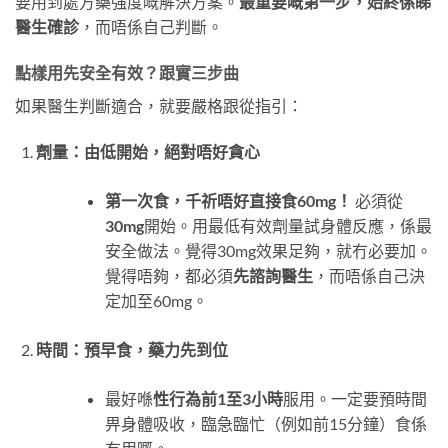
要用到處方藥強度嘅解決方案。
最重要嘅第一步，始終係睇
醫生確診
，而唔係自己判斷。
點樣用先安全有效？跟實三步曲
如果醫生判斷適合，就要嚴格跟從指引：
劑量：由低開始，絕對唔好貪心
第一次食，千祈唔好直接食60mg！
​ 必須從
30mg
開始。用最低有效劑量試身體反應，係最
安全做法。覺得30mg效果足夠，就冇必要加。
覺得唔夠，都必須
先諮詢醫生
，而唔係自己決
定加至60mg。
時間：預早食，藥力先到位
最好喺
性行為前1至3小時
服用。一定要預時間
畀身體吸收，臨急臨忙（例如前15分鐘）食係