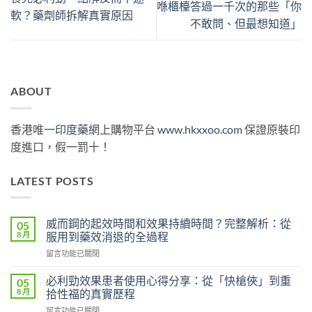
喺櫃檯答過一千次的那些「你
軟？藥劑師拆解真實原因
不敢問、但最想知道」
ABOUT
香港唯一
印度藥
網上購物平台
www.hkxxoo.com
保證原裝印
度進口，假一罰十！
LATEST POSTS
威而鋼的起效時間和效果持續時間？完整解析：從
05
8 月
服用到藥效消退的全過程
在
留言功能已關閉
〈威
而
必利勁效果患者使用心得分享：從「快槍俠」到重
05
鋼
8 月
拾性福的真實歷程
的
在
留言功能已關閉
起