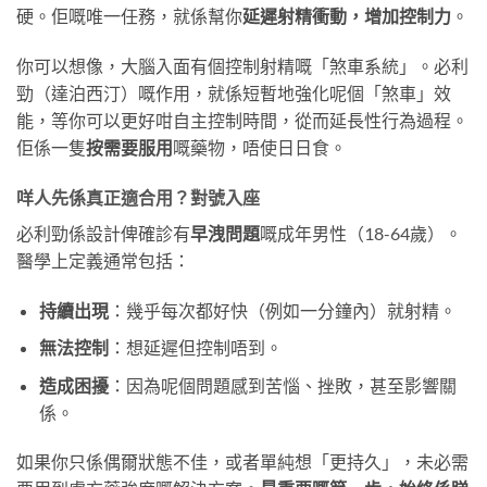
硬。佢嘅唯一任務，就係幫你
延遲射精衝動，增加控制力
。
你可以想像，大腦入面有個控制射精嘅「煞車系統」。必利
勁（達泊西汀）嘅作用，就係短暫地強化呢個「煞車」效
能，等你可以更好咁自主控制時間，從而延長性行為過程。
佢係一隻
按需要服用
嘅藥物，唔使日日食。
咩人先係真正適合用？對號入座
必利勁係設計俾確診有
早洩問題
嘅成年男性（18-64歲）。
醫學上定義通常包括：
持續出現
：幾乎每次都好快（例如一分鐘內）就射精。
無法控制
：想延遲但控制唔到。
造成困擾
：因為呢個問題感到苦惱、挫敗，甚至影響關
係。
如果你只係偶爾狀態不佳，或者單純想「更持久」，未必需