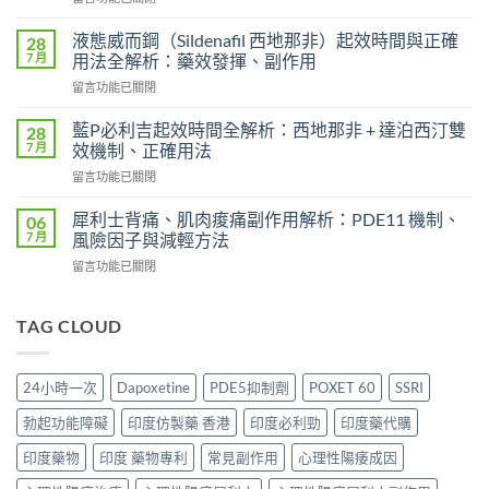
〈必
效
利
時
液態威而鋼（Sildenafil 西地那非）起效時間與正確
28
勁
間
7 月
用法全解析：藥效發揮、副作用
效
和
在
留言功能已關閉
果
效
〈液
患
果
態
者
藍P必利吉起效時間全解析：西地那非 + 達泊西汀雙
28
持
威
使
7 月
效機制、正確用法
續
而
用
時
在
留言功能已關閉
鋼
心
間？
〈藍
（Sildenafil
得
完
P
西
犀利士背痛、肌肉痠痛副作用解析：PDE11 機制、
06
分
整
必
地
7 月
風險因子與減輕方法
享：
解
利
那
從
析：
在
留言功能已關閉
吉
非）
「快
從
〈犀
起
起
槍
服
利
效
效
俠」
用
士
TAG CLOUD
時
時
到
到
背
間
間
重
藥
痛、
全
與
拾
效
肌
解
正
24小時一次
Dapoxetine
PDE5抑制劑
POXET 60
SSRI
性
消
肉
析：
確
福
退
痠
西
用
勃起功能障礙
印度仿製藥 香港
印度必利勁
印度藥代購
的
的
痛
地
法
真
全
副
那
印度藥物
印度 藥物專利
常見副作用
心理性陽痿成因
全
實
過
作
非
解
歷
程〉
用