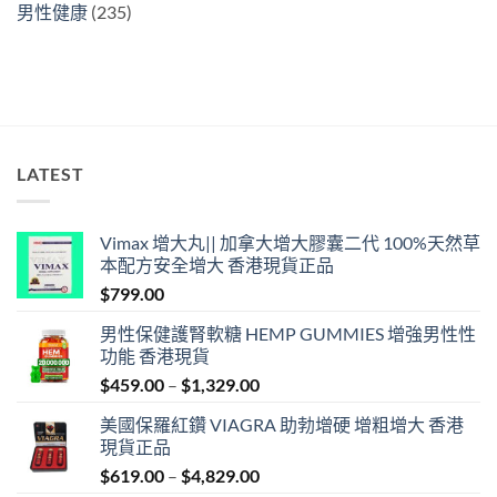
男性健康
(235)
LATEST
Vimax 增大丸|| 加拿大增大膠囊二代 100%天然草
本配方安全增大 香港現貨正品
$
799.00
男性保健護腎軟糖 HEMP GUMMIES 增強男性性
功能 香港現貨
Price
$
459.00
–
$
1,329.00
range:
美國保羅紅鑽 VIAGRA 助勃增硬 增粗增大 香港
$459.00
現貨正品
through
Price
$
619.00
–
$
4,829.00
$1,329.00