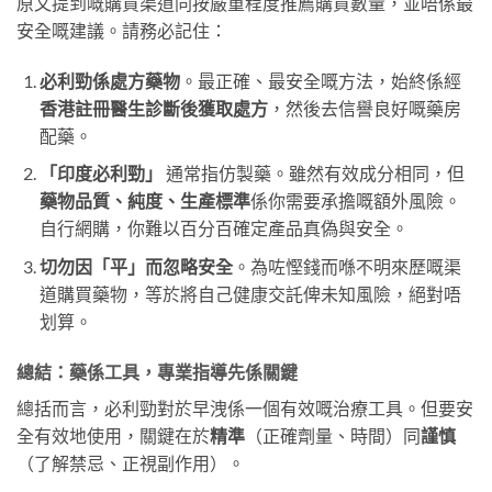
原文提到嘅購買渠道同按嚴重程度推薦購買數量，並唔係最
安全嘅建議。請務必記住：
必利勁係處方藥物
。最正確、最安全嘅方法，始終係經
香港註冊醫生診斷後獲取處方
，然後去信譽良好嘅藥房
配藥。
「印度必利勁」
​ 通常指仿製藥。雖然有效成分相同，但
藥物品質、純度、生產標準
係你需要承擔嘅額外風險。
自行網購，你難以百分百確定產品真偽與安全。
切勿因「平」而忽略安全
。為咗慳錢而喺不明來歷嘅渠
道購買藥物，等於將自己健康交託俾未知風險，絕對唔
划算。
總結：藥係工具，專業指導先係關鍵
總括而言，必利勁對於早洩係一個有效嘅治療工具。但要安
全有效地使用，關鍵在於
精準
（正確劑量、時間）同
謹慎
（了解禁忌、正視副作用）。