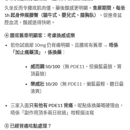
久坐反而令腰底肌肉僵，藥後酸感更明顯。
食犀期間，每坐
1h 起身伸展腰臀（貓牛式、嬰兒式、膝胸臥）
，促進骨盆
腔血流，酸感退得快啲。
④ 腰底舊患明顯客：考慮換威或樂
若你試過犀 10mg 仍背痛明顯、且腰底有舊患 →
唔係
「加止痛藥頂」，係換藥
：
威而鋼 50/100
（無 PDE11，但偏藍最狼、胃
頂最狼）
樂威壯 10/20
（無 PDE11、偏藍最輕、聽日最
清爽）
三家入面
只有他有 PDE11 背痛
，呢點係換藥嘅硬理由，
唔係「副作用頂多兩日就過」咁輕描淡寫
⑤ 已經背痛咗點處理？