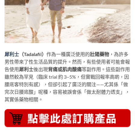
犀利士
（Tadalafil）
作為一種廣泛使用的
壯陽藥物
，為許多
男性帶來了性生活品質的提升。然而，有些使用者可能會報
告使用
犀利士
後出現
背痛或肌肉酸痛
等副作用。這些副作用
雖然較為罕見（臨床 trial 約 3–5%，但實戰回報率高啲，因
腰底客特別有感），但卻引起了廣泛的關注——尤其係「做
完次日腰底酸」呢種，容易被誤會係「做太耐體力透支」，
其實係藥物相關。