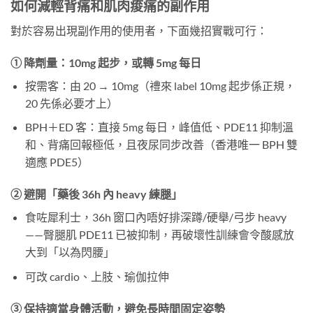
如何減輕背痛和肌肉痠痛的副作用
對於容易出現副作用的使用者，下面幾招實戰可行：
① 降劑量：10mg 起步，或轉 5mg 每日
按需客：由 20 → 10mg（禮來 label 10mg 起步係正規，
20 先係必要才上）
BPH＋ED 客：直接 5mg 每日，峰值低、PDE11 抑制溫
和、背痛回報極低，且夜尿同步改善（香港唯一 BPH 雙
適應 PDE5）
② 避開「藥後 36h 內 heavy 練腿」
食咗犀利士，36h 窗口內唔好排深蹲/硬舉/弓步 heavy
——臀腿肌 PDE11 已被抑制，再破壞性訓練會令酸感放
大到「以為閃腰」
可改 cardio、上肢、瑜伽拉伸
③ 保持適當身體活動，避免長時間固定姿勢