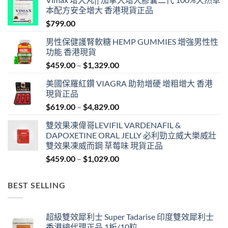
本配方安全增大 香港現貨正品
$
799.00
男性保健護腎軟糖 HEMP GUMMIES 增強男性性
功能 香港現貨
Price
$
459.00
–
$
1,329.00
range:
美國保羅紅鑽 VIAGRA 助勃增硬 增粗增大 香港
$459.00
現貨正品
through
Price
$
619.00
–
$
4,829.00
$1,329.00
range:
雙效果凍偉哥LEVIFIL VARDENAFIL &
$619.00
DAPOXETINE ORAL JELLY 必利勁立威大樂威壯
through
雙效果凍威而鋼 草莓味 現貨正品
$4,829.00
Price
$
459.00
–
$
1,029.00
range:
$459.00
BEST SELLING
through
$1,029.00
超級雙效犀利士 Super Tadarise 印度雙效犀利士
香港總代理正品 1板/10粒