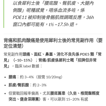
以食犀利士後「腰底酸、臀肌痠、大腿內
側酸」呢種感覺，唔係血流多咗，係
PDE11 被抑制後骨骼肌微調嘅反應，36h
窗口內都可能有，t½ ~17.5h 退。
背痛和肌肉酸痛是使用犀利士後的常見副作用（要
定位清楚）
常見副作用
頭痛、面紅、鼻塞、消化不良先係 PDE5 類「常
見」（~10–15%）
；
背痛/肌痠係犀利士嘅「招牌但非常
見」
，臨床 label 數據：
腰痛
：約 3–4%（按需 10/20mg）
肌痠/臀肌酸
：約 2–3%
但實戰回報率偏高，尤其
腰底舊患（久坐、椎間盤輕度
突出、健身深蹲黨）
客，可以飙到 15–20% 有感