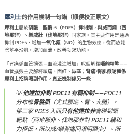
犀利士
的作用機制一句錨（順便校正原文）
犀利士
屬於
磷酸二酯酶-5（PDE5）抑制劑
，與
威而鋼（西
地那非）
、
樂威壯（伐地那非）
同家族。其主要作用是通過
抑制 PDE5，增加
一氧化氮（NO）
的生物效應，從而放鬆
陰莖平滑肌，增加血流，改善勃起功能。
「背痛係血管擴張→血流灌注增加」呢個解釋
唔夠精準
——
血管擴張主要解釋頭痛、面紅、鼻塞；
背痛/臀肌酸呢種係
犀利士招牌嘅副作用，真正機制係另一條
：
💡
他達拉非對 PDE11 有弱抑制
——PDE11
分布喺
骨骼肌
（尤其腰底、臀、大腿），
係三家 PDE5 入面
只有他達拉非
會碰到嘅
靶點（西地那非、伐地那非對 PDE11 親和
力極低，所以威/樂背痛回報明顯少）。所