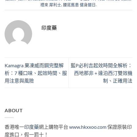
禮來 犀利士
,
腰底舊患 健身腿日
.
印度藥
Kamagra 果凍威而鋼完整解
藍P必利吉起效時間全解析：
析：7 種口味、起效時間、服
西地那非 + 達泊西汀雙效機
用注意與風險
制、正確用法
ABOUT
香港唯一
印度藥
網上購物平台
www.hkxxoo.com
保證原裝印
度進口，假一罰十！