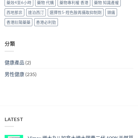
方
中
藥效4至6小時
藥物 代購
藥物專利權 香港
藥物 知識產權
法〉
中
西地那非
達泊西汀
選擇性5-羥色胺再攝取抑制劑
頭痛
香港壯陽藥藥
香港必利勁
分類
健康產品
(2)
男性健康
(235)
LATEST
Vimax 增大丸|| 加拿大增大膠囊二代 100%天然草