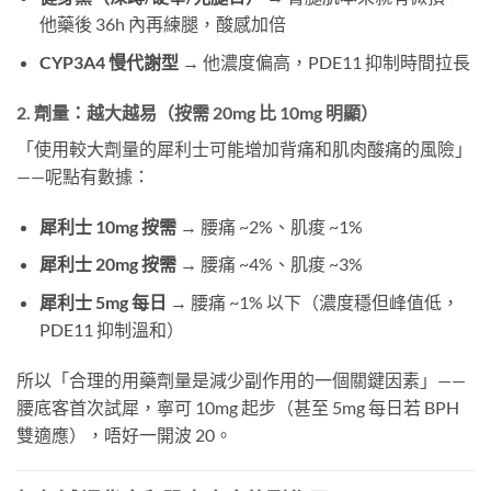
他藥後 36h 內再練腿，酸感加倍
CYP3A4 慢代謝型
​ → 他濃度偏高，PDE11 抑制時間拉長
2. 劑量：越大越易（按需 20mg 比 10mg 明顯）
「使用較大劑量的犀利士可能增加背痛和肌肉酸痛的風險」
——呢點有數據：
犀利士 10mg 按需
​ → 腰痛 ~2%、肌痠 ~1%
犀利士 20mg 按需
​ → 腰痛 ~4%、肌痠 ~3%
犀利士 5mg 每日
​ → 腰痛 ~1% 以下（濃度穩但峰值低，
PDE11 抑制溫和）
所以「合理的用藥劑量是減少副作用的一個關鍵因素」——
腰底客首次試犀，寧可 10mg 起步（甚至 5mg 每日若 BPH
雙適應），唔好一開波 20。