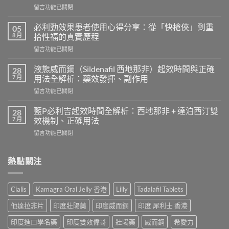
在
留言功能已關閉
〈威
而
必利勁效果患者使用心得分享：從「快槍俠」到重
05
鋼
8 月
拾性福的真實歷程
的
在
留言功能已關閉
起
〈必
效
利
時
液態威而鋼（Sildenafil 西地那非）起效時間與正確
28
勁
間
7 月
用法全解析：藥效發揮、副作用
效
和
在
留言功能已關閉
果
效
〈液
患
果
態
者
藍P必利吉起效時間全解析：西地那非 + 達泊西汀雙
28
持
威
使
7 月
效機制、正確用法
續
而
用
時
在
留言功能已關閉
鋼
心
間？
〈藍
（Sildenafil
得
完
P
西
分
整
必
熱點關注
地
享：
解
利
那
從
析：
吉
非）
「快
從
起
起
槍
Cialis
Kamagra Oral Jelly 香港
Lilly
Tadalafil Tablets
服
效
效
俠」
用
時
時
到
他達拉非片
印度壯陽藥
印度威而鋼
印度 犀利士 香港
到
間
間
重
藥
全
與
印度進口學名藥
印度雙效偉哥
壯陽藥
威而鋼
希愛力
拾
效
解