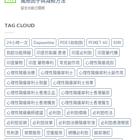
風險因子與減輕方法
解
利
那
從
析：
在
留言功能已關閉
吉
非）
「快
從
〈犀
起
起
槍
服
利
效
效
俠」
用
士
TAG CLOUD
時
時
到
到
背
間
間
重
藥
痛、
全
與
拾
效
肌
解
正
24小時一次
Dapoxetine
PDE5抑制劑
POXET 60
SSRI
性
消
肉
析：
確
福
退
痠
西
用
勃起功能障礙
印度仿製藥 香港
印度必利勁
印度藥代購
的
的
痛
地
法
真
全
副
那
印度藥物
印度 藥物專利
常見副作用
心理性陽痿成因
全
實
過
作
非
解
歷
程〉
用
心理性陽痿治療
心理性陽痿犀利士
心理性陽痿犀利士副作用
+
析：
程〉
中
解
達
藥
中
析：
心理性陽痿犀利士劑量
心理性陽痿犀利士效果
泊
效
PDE11
西
發
心理性陽痿犀利士香港正品
心理性陽痿犀利士香港藥房
機
汀
揮、
制、
雙
副
心理性陽痿犀利士香港購買
心理性陽痿犀利士香港醫生
風
效
作
險
機
用〉
心理性陽痿藥師建議
必利勁
必利勁價格
必利勁吃法
因
制、
中
子
正
必利勁官網
必利勁效果
必利勁治療陽痿早洩
必利勁香港哪買
與
確
減
用
性刺激
按需服用
空腹服用
網購必利勁
臉部潮紅
輕
法〉