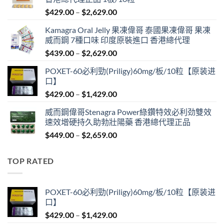
Price
$
429.00
–
$
2,629.00
range:
Kamagra Oral Jelly 果凍偉哥 泰國果凍偉哥 果凍
$429.00
威而鋼 7種口味 印度原裝進口 香港總代理
through
Price
$
439.00
–
$
2,629.00
$2,629.00
range:
POXET-60必利勁(Priligy)60mg/板/10粒【原装进
$439.00
口】
through
Price
$
429.00
–
$
1,429.00
$2,629.00
range:
威而鋼偉哥Stenagra Power綠鑽特效必利劲雙效
$429.00
速效增硬持久助勃壯陽藥 香港總代理正品
through
Price
$
449.00
–
$
2,659.00
$1,429.00
range:
$449.00
TOP RATED
through
$2,659.00
POXET-60必利勁(Priligy)60mg/板/10粒【原装进
口】
Price
$
429.00
–
$
1,429.00