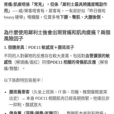
背痛/肌痠唔係「常見」，但係「犀利士最具辨識度嘅副作
用」
——威/樂客唔會有，犀客有，一有就好似「昨日做咗
heavy 硬舉」嗰種酸，位置多喺
下腰、臀肌、大腿後側
。
為什麼使用犀利士後會出現背痛和肌肉痠痛？兩個
風險因子
1. 個體差異：PDE11 敏感度＋腰底底子
不同的人對藥物的反應存在較大差異，包括對
血管擴張的敏
感性
（解頭痛/面紅）同埋
PDE11 相關的骨骼肌反應
（解背
痛/臀酸）。
以下族群特別容易中：
腰底舊患客
（久坐上班族、IT 族、司機、椎間盤輕度突
出史）→ 本身 PDE11 相關肌肉已經長期微緊，他達拉非
一抑制，酸感放大
健身黨（深蹲/硬舉/死腿日）
​ → 臀腿肌本來就有微損，