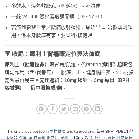
多飲水、溫熱敷腰底（唔係冰）、輕拉伸
一般 24–48h 隨他濃度退而退（t½ ~17.5h）
若痛到影響日常／腰痛放射落腳／尿唔出 → 唔係藥副作
用，係本身腰底有事，要骨科/復健睇
🔻 收尾：犀利士背痛嘅定位與法律底
犀利士（他達拉非）
嘅背痛/肌痠，係
PDE11 抑制
引起嘅招
牌副作用（西/伐都無），腰底舊患、健身腿日黨、20mg 按
需客最容易中。處理邏輯：
10mg 起步 → 5mg 每日（BPH
客首選）→ 仍中嘅換威/樂
。
This entry was posted in
男性健康
and tagged
5mg 每日 BPH
,
PDE11 他
達拉非 招牌
,
換 威而鋼 樂威壯
,
犀利士 10mg 起步
,
犀利士 背痛 肌肉痠痛
,