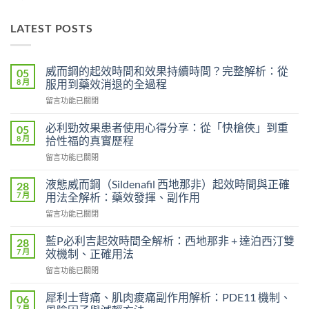
LATEST POSTS
威而鋼的起效時間和效果持續時間？完整解析：從
05
8 月
服用到藥效消退的全過程
在
留言功能已關閉
〈威
而
必利勁效果患者使用心得分享：從「快槍俠」到重
05
鋼
8 月
拾性福的真實歷程
的
在
留言功能已關閉
起
〈必
效
利
時
液態威而鋼（Sildenafil 西地那非）起效時間與正確
28
勁
間
7 月
用法全解析：藥效發揮、副作用
效
和
在
留言功能已關閉
果
效
〈液
患
果
態
者
藍P必利吉起效時間全解析：西地那非 + 達泊西汀雙
28
持
威
使
7 月
效機制、正確用法
續
而
用
時
在
留言功能已關閉
鋼
心
間？
〈藍
（Sildenafil
得
完
P
西
犀利士背痛、肌肉痠痛副作用解析：PDE11 機制、
06
分
整
必
地
7 月
享：