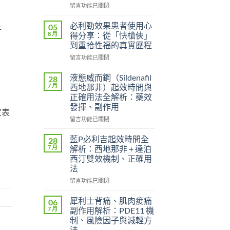
在
留言功能已關閉
〈威
而
必利勁效果患者使用心
05
子
鋼
8 月
得分享：從「快槍俠」
的
到重拾性福的真實歷程
起
在
效
留言功能已關閉
〈必
時
利
間
液態威而鋼（Sildenafil
28
勁
和
7 月
西地那非）起效時間與
效
效
正確用法全解析：藥效
果
果
發揮、副作用
患
持
家表
者
續
在
留言功能已關閉
使
時
〈液
用
間？
態
藍P必利吉起效時間全
28
心
完
威
7 月
解析：西地那非 + 達泊
得
整
而
西汀雙效機制、正確用
分
解
鋼
法
享：
析：
（Sildenafil
從
從
西
在
留言功能已關閉
「快
服
地
〈藍
槍
用
那
P
犀利士背痛、肌肉痠痛
06
俠」
到
非）
必
7 月
副作用解析：PDE11 機
到
藥
起
利
制、風險因子與減輕方
重
效
效
吉
法