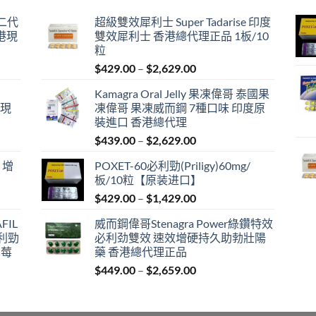
囊二代
超級雙效犀利士 Super Tadarise 印度
港現
雙效犀利士 香港總代理正品 1板/10
粒
Price
$
429.00
–
$
2,629.00
range:
Kamagra Oral Jelly 果凍偉哥 泰國果
$429.00
港現
凍偉哥 果凍威而鋼 7種口味 印度原
through
裝進口 香港總代理
$2,629.00
Price
$
439.00
–
$
2,629.00
range:
 增
POXET-60必利勁(Priligy)60mg/
$439.00
板/10粒【原装进口】
through
Price
$
429.00
–
$
1,429.00
$2,629.00
range:
FIL
威而鋼偉哥Stenagra Power綠鑽特效
$429.00
必利勁
必利劲雙效 速效增硬持久助勃壯陽
through
草莓
藥 香港總代理正品
$1,429.00
Price
$
449.00
–
$
2,659.00
range:
$449.00
through