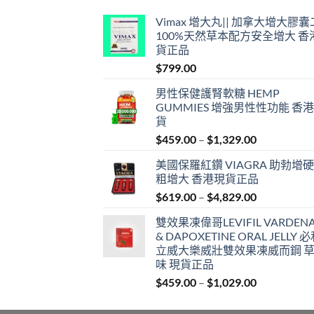
Vimax 增大丸|| 加拿大增大膠
100%天然草本配方安全增大 香
貨正品
$
799.00
男性保健護腎軟糖 HEMP
GUMMIES 增強男性性功能 香
貨
Price
$
459.00
–
$
1,329.00
range:
美國保羅紅鑽 VIAGRA 助勃增硬
$459.00
粗增大 香港現貨正品
through
Price
$
619.00
–
$
4,829.00
$1,329.00
range:
雙效果凍偉哥LEVIFIL VARDENA
$619.00
& DAPOXETINE ORAL JELLY 
through
立威大樂威壯雙效果凍威而鋼 
$4,829.00
味 現貨正品
Price
$
459.00
–
$
1,029.00
range:
$459.00