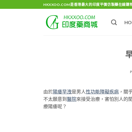
Skip
HKXXOO.COM是香港最大的印度平價仿製藥在線購
to
content
HO
由於
陽痿
早洩
是男人
性功能障礙
疾病
，關
不太願意到
醫院
來接受治療，害怕別人的
療陽痿呢？