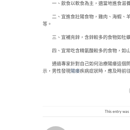
一、飲食以軟食為主，適當地進食滋養
二、宜進食壯陽食物，雞肉、海蝦、羊腎
等。
三、宜補充鋅，含鋅較多的食物如牡
四、宜常吃含精氨酸較多的食物，如山
通過專家針對自己如何治療陽痿這個問題
示，男性發現
陽痿
疾病症狀時，應及時前
This entry was