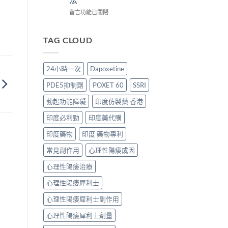
拾
消
時
起
性
退
間
效
在
留言功能已關閉
福
的
與
時
〈犀
的
全
正
間
利
真
過
確
全
士
TAG CLOUD
實
程〉
用
解
背
歷
中
法
析：
痛、
程〉
全
西
肌
24小時一次
Dapoxetine
中
解
地
肉
析：
那
痠
PDE5抑制劑
POXET 60
SSRI
藥
非
痛
效
+
副
勃起功能障礙
印度仿製藥 香港
發
達
作
揮、
泊
用
印度必利勁
印度藥代購
副
西
解
作
汀
析：
印度藥物
印度 藥物專利
用〉
雙
PDE11
中
常見副作用
心理性陽痿成因
效
機
機
制、
心理性陽痿治療
制、
風
正
險
心理性陽痿犀利士
確
因
用
子
心理性陽痿犀利士副作用
法〉
與
中
減
心理性陽痿犀利士劑量
輕
方