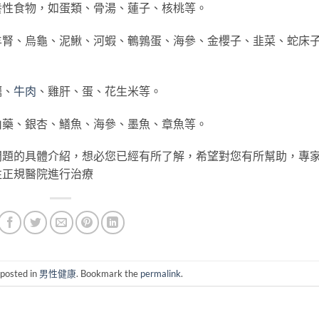
性食物，如蛋類、骨湯、蓮子、核桃等。
、烏龜、泥鰍、河蝦、鵪鶉蛋、海參、金櫻子、韭菜、蛇床
蠣、
牛肉
、雞肝、蛋、花生米等。
藥、銀杏、鱔魚、海參、墨魚、章魚等。
的具體介紹，想必您已經有所了解，希望對您有所幫助，專
往正規醫院進行治療
 posted in
男性健康
. Bookmark the
permalink
.