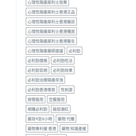
心理性陽痿犀利士效果
法〉
中
心理性陽痿犀利士香港正品
心理性陽痿犀利士香港藥房
心理性陽痿犀利士香港購買
心理性陽痿犀利士香港醫生
心理性陽痿藥師建議
必利勁
必利勁價格
必利勁吃法
必利勁官網
必利勁效果
必利勁治療陽痿早洩
必利勁香港哪買
性刺激
按需服用
空腹服用
網購必利勁
臉部潮紅
藥效4至6小時
藥物 代購
藥物專利權 香港
藥物 知識產權