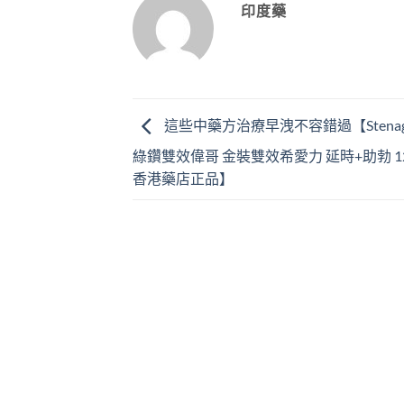
印度藥
這些中藥方治療早洩不容錯過【Stenagra
綠鑽雙效偉哥 金裝雙效希愛力 延時+助勃 
香港藥店正品】