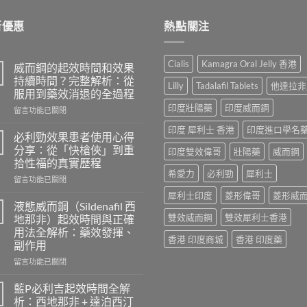
$2,659.00
新優惠
熱點關注
Cialis
Kamagra Oral Jelly 香港
威而鋼的起效時間和效果
持續時間？完整解析：從
Lilly
Tadalafil Tablets
他達拉非
服用到藥效消退的全過程
印度壯陽藥
印度威而鋼
在
留言功能已關閉
〈威
印度 犀利士 香港
印度進口學名
而
必利勁效果患者使用心得
鋼
分享：從「快槍俠」到重
印度雙效偉哥
壯陽藥
威而鋼
的
拾性福的真實歷程
起
希愛力
必利勁
犀利士
在
效
留言功能已關閉
〈必
時
犀利士印度
菱形偉哥
菱形威
利
間
液態威而鋼（Sildenafil 西
勁
和
雙效威而鋼
雙效犀利士香港
地那非）起效時間與正確
效
效
用法全解析：藥效發揮、
果
果
香港 印度商城
香港 印度藥
副作用
患
持
者
續
在
留言功能已關閉
使
時
〈液
用
間？
態
藍P必利吉起效時間全解
心
完
威
析：西地那非 + 達泊西汀
得