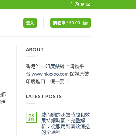
登入
購物車 /
$
0.00
ABOUT
香港唯一
印度藥
網上購物平
台
www.hkxxoo.com
保證原裝
印度進口，假一罰十！
後都
LATEST POSTS
何治
威而鋼的起效時間和效
05
8 月
果持續時間？完整解
析：從服用到藥效消退
的全過程