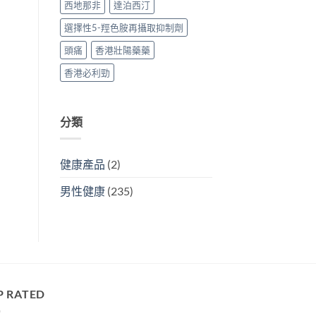
西地那非
達泊西汀
選擇性5-羥色胺再攝取抑制劑
頭痛
香港壯陽藥藥
香港必利勁
分類
健康產品
(2)
男性健康
(235)
P RATED