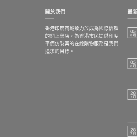
through
關於我們
$1,029.00
最
香港印度商城致力於成為國際信賴
05
的網上藥店，為香港市民提供印度
8 月
平價仿製藥的在線購物服務是我們
追求的目標。
05
8 月
28
7 月
28
7 月