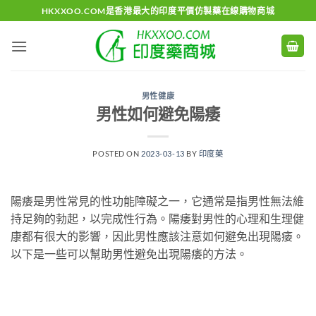
Skip
HKXXOO.COM是香港最大的印度平價仿製藥在線購物商城
to
content
男性健康
男性如何避免陽痿
POSTED ON
2023-03-13
BY
印度藥
陽痿是男性常見的性功能障礙之一，它通常是指男性無法維
持足夠的勃起，以完成性行為。陽痿對男性的心理和生理健
康都有很大的影響，因此男性應該注意如何避免出現陽痿。
以下是一些可以幫助男性避免出現陽痿的方法。