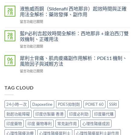
〈必
效
利
時
液態威而鋼（Sildenafil 西地那非）起效時間與正確
28
勁
間
7 月
用法全解析：藥效發揮、副作用
效
和
在
留言功能已關閉
果
效
〈液
患
果
態
者
藍P必利吉起效時間全解析：西地那非 + 達泊西汀雙
28
持
威
使
7 月
效機制、正確用法
續
而
用
時
在
留言功能已關閉
鋼
心
間？
〈藍
（Sildenafil
得
完
P
西
犀利士背痛、肌肉痠痛副作用解析：PDE11 機制、
06
分
整
必
地
7 月
風險因子與減輕方法
享：
解
利
那
從
析：
在
留言功能已關閉
吉
非）
「快
從
〈犀
起
起
槍
服
利
效
效
俠」
用
士
TAG CLOUD
時
時
到
到
背
間
間
重
藥
痛、
全
與
拾
效
肌
解
正
24小時一次
Dapoxetine
PDE5抑制劑
POXET 60
SSRI
性
消
肉
析：
確
福
退
痠
西
用
勃起功能障礙
印度仿製藥 香港
印度必利勁
印度藥代購
的
的
痛
地
法
真
全
副
那
印度藥物
印度 藥物專利
常見副作用
心理性陽痿成因
全
實
過
作
非
解
歷
程〉
用
心理性陽痿治療
心理性陽痿犀利士
心理性陽痿犀利士副作用
+
析：
程〉