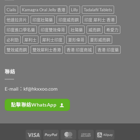
吉
非）
「快
從
起
起
槍
Cialis
Kamagra Oral Jelly 香港
Lilly
Tadalafil Tablets
服
效
效
俠」
用
時
時
到
他達拉非片
印度壯陽藥
印度威而鋼
印度 犀利士 香港
到
間
間
重
藥
全
與
印度進口學名藥
印度雙效偉哥
壯陽藥
威而鋼
希愛力
拾
效
解
正
性
消
析：
必利勁
犀利士
犀利士印度
菱形偉哥
菱形威而鋼
確
福
退
西
用
的
的
地
雙效威而鋼
雙效犀利士香港
香港 印度商城
香港 印度藥
法
真
全
那
全
實
過
非
解
歷
程〉
+
析：
程〉
中
達
聯絡
藥
中
泊
效
西
發
汀
揮、
E-mail：
kf@hkxxoo.com
雙
副
效
作
機
用〉
點擊聯絡WhatsApp
制、
中
正
確
用
法〉
Visa
PayPal
MasterCard
Cash
Alipay
中