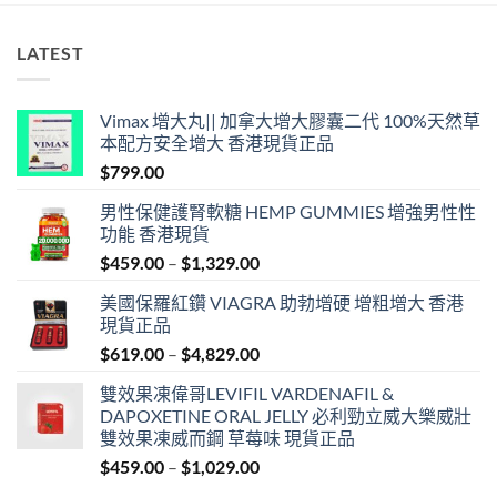
LATEST
Vimax 增大丸|| 加拿大增大膠囊二代 100%天然草
本配方安全增大 香港現貨正品
$
799.00
男性保健護腎軟糖 HEMP GUMMIES 增強男性性
功能 香港現貨
Price
$
459.00
–
$
1,329.00
range:
美國保羅紅鑽 VIAGRA 助勃增硬 增粗增大 香港
$459.00
現貨正品
through
Price
$
619.00
–
$
4,829.00
$1,329.00
range:
雙效果凍偉哥LEVIFIL VARDENAFIL &
$619.00
DAPOXETINE ORAL JELLY 必利勁立威大樂威壯
through
雙效果凍威而鋼 草莓味 現貨正品
$4,829.00
Price
$
459.00
–
$
1,029.00
range: