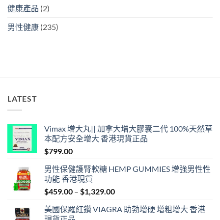
健康產品
(2)
男性健康
(235)
LATEST
Vimax 增大丸|| 加拿大增大膠囊二代 100%天然草
本配方安全增大 香港現貨正品
$
799.00
男性保健護腎軟糖 HEMP GUMMIES 增強男性性
功能 香港現貨
Price
$
459.00
–
$
1,329.00
range:
美國保羅紅鑽 VIAGRA 助勃增硬 增粗增大 香港
$459.00
現貨正品