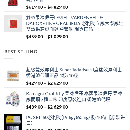
through
Price
$
619.00
–
$
4,829.00
$1,329.00
range:
雙效果凍偉哥LEVIFIL VARDENAFIL &
$619.00
DAPOXETINE ORAL JELLY 必利勁立威大樂威壯
through
雙效果凍威而鋼 草莓味 現貨正品
$4,829.00
Price
$
459.00
–
$
1,029.00
range:
$459.00
BEST SELLING
through
$1,029.00
超級雙效犀利士 Super Tadarise 印度雙效犀利士
香港總代理正品 1板/10粒
Price
$
429.00
–
$
2,629.00
range:
Kamagra Oral Jelly 果凍偉哥 泰國果凍偉哥 果凍
$429.00
威而鋼 7種口味 印度原裝進口 香港總代理
through
Price
$
439.00
–
$
2,629.00
$2,629.00
range:
POXET-60必利勁(Priligy)60mg/板/10粒【原装进
$439.00
口】
through