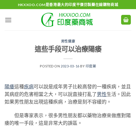
Skip
HKXXOO.COM是香港最大的印度平價仿製藥在線購物商城
to
content
男性健康
這些手段可以治療陽痿
POSTED ON
2023-03-16
BY
印度藥
陽痿
這種
疾病
可以說是成年男子比較高發的一種疾病，並且
其病症的危害相當之大，可以說直接打亂了
男性
生活。因此
如果男性朋友出現這種疾病，治療是刻不容緩的。
但是專家表示，很多男性朋友都以藥物治療來做應對陽
痿的唯一手段，這是非常大的誤區。