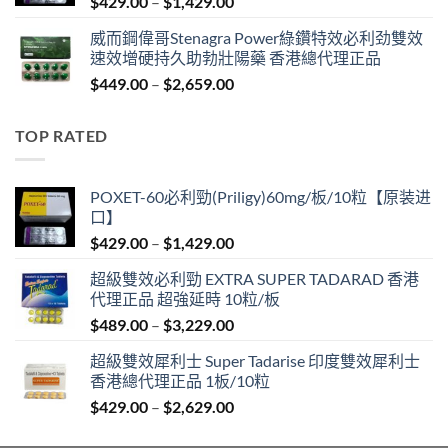
Price
$
429.00
–
$
1,429.00
$2,629.00
range:
威而鋼偉哥Stenagra Power綠鑽特效必利劲雙效
$429.00
速效增硬持久助勃壯陽藥 香港總代理正品
through
Price
$
449.00
–
$
2,659.00
$1,429.00
range:
$449.00
TOP RATED
through
$2,659.00
POXET-60必利勁(Priligy)60mg/板/10粒【原装进
口】
Price
$
429.00
–
$
1,429.00
range:
超級雙效必利勁 EXTRA SUPER TADARAD 香港
$429.00
代理正品 超強延時 10粒/板
through
Price
$
489.00
–
$
3,229.00
$1,429.00
range:
超級雙效犀利士 Super Tadarise 印度雙效犀利士
$489.00
香港總代理正品 1板/10粒
through
Price
$
429.00
–
$
2,629.00
$3,229.00
range:
$429.00