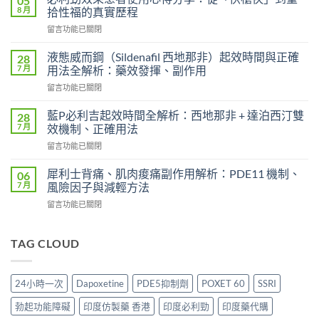
05
鋼
8 月
拾性福的真實歷程
的
在
留言功能已關閉
起
〈必
效
利
時
液態威而鋼（Sildenafil 西地那非）起效時間與正確
28
勁
間
7 月
用法全解析：藥效發揮、副作用
效
和
在
留言功能已關閉
果
效
〈液
患
果
態
者
藍P必利吉起效時間全解析：西地那非 + 達泊西汀雙
28
持
威
使
7 月
效機制、正確用法
續
而
用
時
在
留言功能已關閉
鋼
心
間？
〈藍
（Sildenafil
得
完
P
西
犀利士背痛、肌肉痠痛副作用解析：PDE11 機制、
06
分
整
必
地
7 月
風險因子與減輕方法
享：
解
利
那
從
析：
在
留言功能已關閉
吉
非）
「快
從
〈犀
起
起
槍
服
利
效
效
俠」
用
士
TAG CLOUD
時
時
到
到
背
間
間
重
藥
痛、
全
與
拾
效
肌
解
正
24小時一次
Dapoxetine
PDE5抑制劑
POXET 60
SSRI
性
消
肉
析：
確
福
退
痠
西
用
勃起功能障礙
印度仿製藥 香港
印度必利勁
印度藥代購
的
的
痛
地
法
真