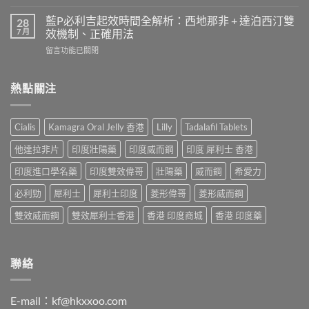
〈液
患
果
態
者
藍P必利吉起效時間全解析：西地那非 + 達泊西汀雙
28
持
威
使
7 月
效機制、正確用法
續
而
用
時
在
留言功能已關閉
鋼
心
間？
〈藍
（Sildenafil
得
完
P
西
分
整
必
熱點關注
地
享：
解
利
那
從
析：
吉
非）
「快
從
起
起
槍
Cialis
Kamagra Oral Jelly 香港
Lilly
Tadalafil Tablets
服
效
效
俠」
用
時
時
到
他達拉非片
印度壯陽藥
印度威而鋼
印度 犀利士 香港
到
間
間
重
藥
全
與
印度進口學名藥
印度雙效偉哥
壯陽藥
威而鋼
希愛力
拾
效
解
正
性
消
析：
必利勁
犀利士
犀利士印度
菱形偉哥
菱形威而鋼
確
福
退
西
用
的
的
地
雙效威而鋼
雙效犀利士香港
香港 印度商城
香港 印度藥
法
真
全
那
全
實
過
非
解
歷
程〉
+
析：
程〉
中
達
聯絡
藥
中
泊
效
西
發
汀
揮、
E-mail：
kf@hkxxoo.com
雙