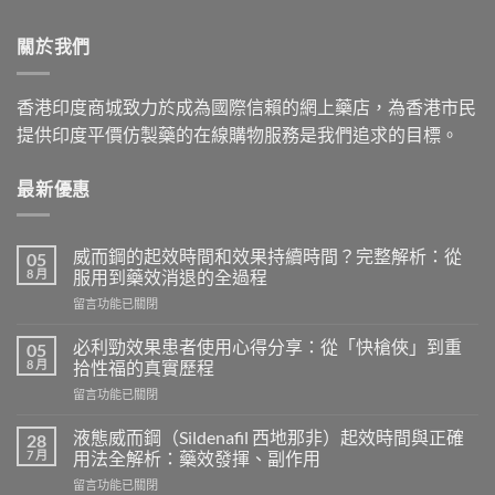
through
關於我們
$2,629.00
香港印度商城致力於成為國際信賴的網上藥店，為香港市民
提供印度平價仿製藥的在線購物服務是我們追求的目標。
最新優惠
威而鋼的起效時間和效果持續時間？完整解析：從
05
8 月
服用到藥效消退的全過程
在
留言功能已關閉
〈威
而
必利勁效果患者使用心得分享：從「快槍俠」到重
05
鋼
8 月
拾性福的真實歷程
的
在
留言功能已關閉
起
〈必
效
利
時
液態威而鋼（Sildenafil 西地那非）起效時間與正確
28
勁
間
7 月
用法全解析：藥效發揮、副作用
效
和
在
留言功能已關閉
果
效