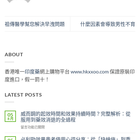
祖傳醫學幫您解決早洩問題
什麼因素會導致男性不育
ABOUT
香港唯一
印度藥
網上購物平台
www.hkxxoo.com
保證原裝印
度進口，假一罰十！
LATEST POSTS
威而鋼的起效時間和效果持續時間？完整解析：從
05
8 月
服用到藥效消退的全過程
在
留言功能已關閉
〈威
而
必利勁效果患者使用心得分享：從「快槍俠」到重