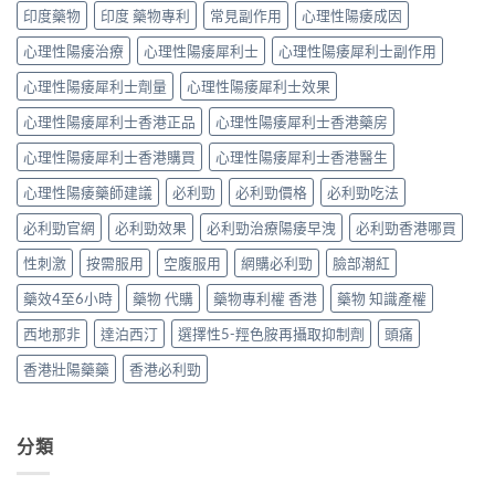
全
副
那
印度藥物
印度 藥物專利
常見副作用
心理性陽痿成因
全
實
過
作
非
解
歷
程〉
用
心理性陽痿治療
心理性陽痿犀利士
心理性陽痿犀利士副作用
+
析：
程〉
中
解
達
藥
中
析：
心理性陽痿犀利士劑量
心理性陽痿犀利士效果
泊
效
PDE11
西
發
心理性陽痿犀利士香港正品
心理性陽痿犀利士香港藥房
機
汀
揮、
制、
雙
副
心理性陽痿犀利士香港購買
心理性陽痿犀利士香港醫生
風
效
作
險
機
用〉
心理性陽痿藥師建議
必利勁
必利勁價格
必利勁吃法
因
制、
中
子
正
必利勁官網
必利勁效果
必利勁治療陽痿早洩
必利勁香港哪買
與
確
減
用
性刺激
按需服用
空腹服用
網購必利勁
臉部潮紅
輕
法〉
方
中
藥效4至6小時
藥物 代購
藥物專利權 香港
藥物 知識產權
法〉
中
西地那非
達泊西汀
選擇性5-羥色胺再攝取抑制劑
頭痛
香港壯陽藥藥
香港必利勁
分類