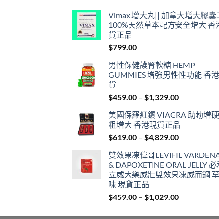
Vimax 增大丸|| 加拿大增大膠
100%天然草本配方安全增大 香
貨正品
$
799.00
男性保健護腎軟糖 HEMP
GUMMIES 增強男性性功能 香
貨
Price
$
459.00
–
$
1,329.00
range:
美國保羅紅鑽 VIAGRA 助勃增硬
$459.00
粗增大 香港現貨正品
through
Price
$
619.00
–
$
4,829.00
$1,329.00
range:
雙效果凍偉哥LEVIFIL VARDENA
$619.00
& DAPOXETINE ORAL JELLY 
through
立威大樂威壯雙效果凍威而鋼 
$4,829.00
味 現貨正品
Price
$
459.00
–
$
1,029.00
range:
$459.00