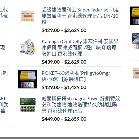
囊二代
超級雙效犀利士 Super Tadarise 印度
港現
雙效犀利士 香港總代理正品 1板/10
粒
Price
$
429.00
–
$
2,629.00
range:
Kamagra Oral Jelly 果凍偉哥 泰國果
$429.00
港現
凍偉哥 果凍威而鋼 7種口味 印度原
through
裝進口 香港總代理
$2,629.00
Price
$
439.00
–
$
2,629.00
range:
 增
POXET-60必利勁(Priligy)60mg/
$439.00
板/10粒【原装进口】
through
Price
$
429.00
–
$
1,429.00
$2,629.00
range:
FIL
威而鋼偉哥Stenagra Power綠鑽特效
$429.00
必利勁
必利劲雙效 速效增硬持久助勃壯陽
through
草莓
藥 香港總代理正品
$1,429.00
Price
$
449.00
–
$
2,659.00
range:
$449.00
through