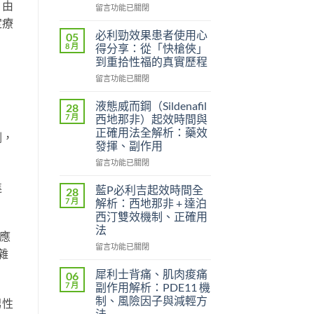
，由
在
留言功能已關閉
〈威
定療
而
必利勁效果患者使用心
05
鋼
8 月
得分享：從「快槍俠」
的
到重拾性福的真實歷程
起
在
效
留言功能已關閉
〈必
時
利
間
液態威而鋼（Sildenafil
28
勁
和
7 月
西地那非）起效時間與
效
效
正確用法全解析：藥效
劑，
果
果
發揮、副作用
患
持
者
續
在
留言功能已關閉
使
時
〈液
進
用
間？
態
藍P必利吉起效時間全
28
心
完
威
7 月
解析：西地那非 + 達泊
得
整
而
西汀雙效機制、正確用
分
解
鋼
法
享：
析：
（Sildenafil
。應
從
從
西
在
留言功能已關閉
雜
「快
服
地
〈藍
槍
用
那
P
犀利士背痛、肌肉痠痛
06
俠」
到
非）
必
7 月
副作用解析：PDE11 機
到
藥
起
利
制、風險因子與減輕方
男性
重
效
效
吉
法