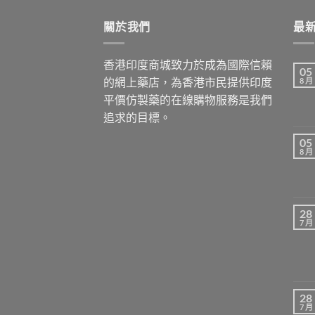
through
關於我們
$1,029.00
最
香港印度商城致力於成為國際信賴
05
的網上藥店，為香港市民提供印度
8 月
平價仿製藥的在線購物服務是我們
追求的目標。
05
8 月
28
7 月
28
7 月