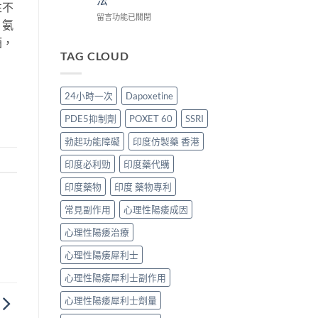
拾
消
時
起
性不
性
退
間
效
在
留言功能已關閉
、氨
福
的
與
時
〈犀
的
全
正
間
利
酒，
真
過
確
全
士
TAG CLOUD
實
程〉
用
解
背
歷
中
法
析：
痛、
程〉
全
西
肌
24小時一次
Dapoxetine
中
解
地
肉
析：
那
痠
PDE5抑制劑
POXET 60
SSRI
藥
非
痛
效
+
副
勃起功能障礙
印度仿製藥 香港
發
達
作
揮、
泊
用
印度必利勁
印度藥代購
副
西
解
作
汀
析：
印度藥物
印度 藥物專利
用〉
雙
PDE11
中
常見副作用
心理性陽痿成因
效
機
機
制、
心理性陽痿治療
制、
風
正
險
心理性陽痿犀利士
確
因
用
子
心理性陽痿犀利士副作用
法〉
與
中
減
心理性陽痿犀利士劑量
輕
方