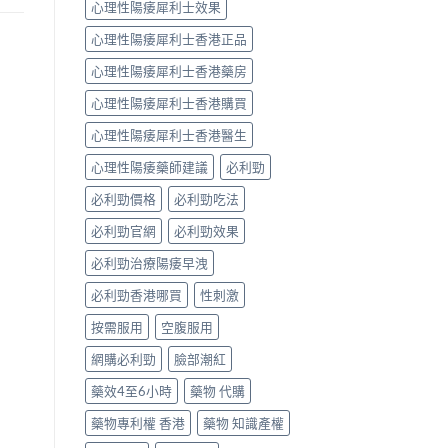
心理性陽痿犀利士效果
法〉
中
心理性陽痿犀利士香港正品
心理性陽痿犀利士香港藥房
心理性陽痿犀利士香港購買
心理性陽痿犀利士香港醫生
心理性陽痿藥師建議
必利勁
必利勁價格
必利勁吃法
必利勁官網
必利勁效果
必利勁治療陽痿早洩
必利勁香港哪買
性刺激
按需服用
空腹服用
網購必利勁
臉部潮紅
藥效4至6小時
藥物 代購
藥物專利權 香港
藥物 知識產權