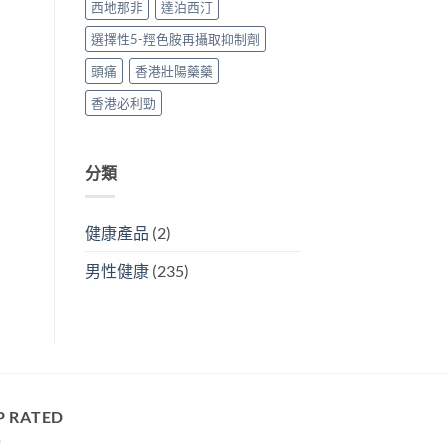
西地那非
達泊西汀
選擇性5-羥色胺再攝取抑制劑
頭痛
香港壯陽藥藥
香港必利勁
分類
健康產品
(2)
男性健康
(235)
P RATED