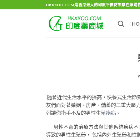
Skip
HKXXOO.COM是香港最大的印度平價仿製藥在線購
to
content
HO
隨著近代生活水平的提高，快餐式生活節
友們面對著婚姻、房產、儲蓄的三重大壓
列讓你措手不及的男性生殖
疾病
。
男性不育的治療方法與其他系統疾病不同
導致的男性生殖器， 包括內外生殖器和性