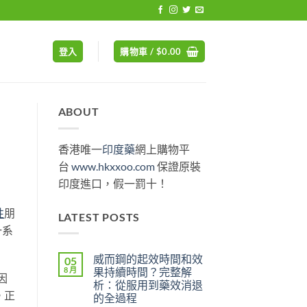
登入
購物車 /
$
0.00
ABOUT
香港唯一
印度藥
網上購物平
台
www.hkxxoo.com
保證原裝
印度進口，假一罰十！
性
朋
LATEST POSTS
一系
威而鋼的起效時間和效
05
8 月
果持續時間？完整解
因
析：從服用到藥效消退
。正
的全過程