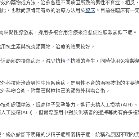
特效的藥物或方法，治愈各種不同病因所致的男性不育症。相反
因此，也就尚無肯定有效的治療方法用於
臨床
。目前在臨床有一
來促性腺激素，採用多複合用治療來治愈促性腺激素低下症。
應用抗生素與抗炎類藥物，治療的效果較好。
管道局部的損傷病灶，減少抗
精子
抗體的產生，同時使用免疫製
微外科技術治療男性生殖系疾病，是男性不育的治療技術的主要
微外科吻合術、附睾管與輸精管的顯微外科吻合術。
術處理精液，提高精子受孕能力，進行夫精人工授精 (AIH) 
工授精(AID) ，但實際應用中對於供精者的選擇等尚有許多複
療。緣於診斷不明確的少精子症和弱精子症，統稱為原因不明的