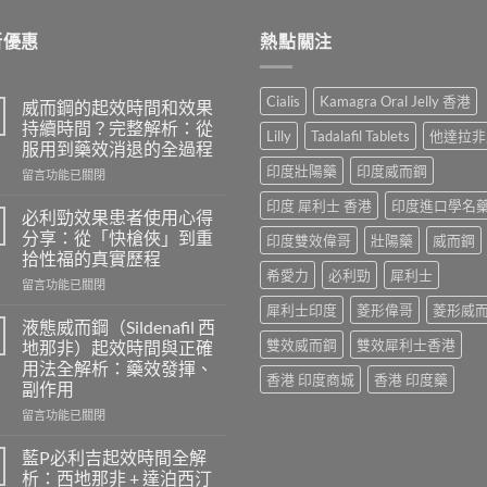
$2,659.00
新優惠
熱點關注
Cialis
Kamagra Oral Jelly 香港
威而鋼的起效時間和效果
持續時間？完整解析：從
Lilly
Tadalafil Tablets
他達拉非
服用到藥效消退的全過程
印度壯陽藥
印度威而鋼
在
留言功能已關閉
〈威
印度 犀利士 香港
印度進口學名
而
必利勁效果患者使用心得
鋼
分享：從「快槍俠」到重
印度雙效偉哥
壯陽藥
威而鋼
的
拾性福的真實歷程
起
希愛力
必利勁
犀利士
在
效
留言功能已關閉
〈必
時
犀利士印度
菱形偉哥
菱形威
利
間
液態威而鋼（Sildenafil 西
勁
和
雙效威而鋼
雙效犀利士香港
地那非）起效時間與正確
效
效
用法全解析：藥效發揮、
果
果
香港 印度商城
香港 印度藥
副作用
患
持
者
續
在
留言功能已關閉
使
時
〈液
用
間？
態
藍P必利吉起效時間全解
心
完
威
析：西地那非 + 達泊西汀
得