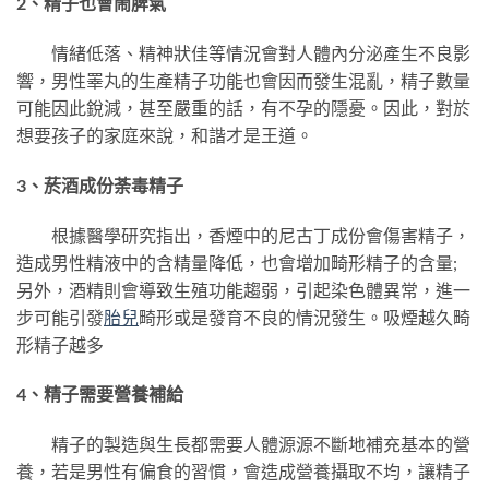
2、精子也會鬧脾氣
情緒低落、精神狀佳等情況會對人體內分泌產生不良影
響，男性睪丸的生產精子功能也會因而發生混亂，精子數量
可能因此銳減，甚至嚴重的話，有不孕的隱憂。因此，對於
想要孩子的家庭來說，和諧才是王道。
3、菸酒成份荼毒精子
根據醫學研究指出，香煙中的尼古丁成份會傷害精子，
造成男性精液中的含精量降低，也會增加畸形精子的含量;
另外，酒精則會導致生殖功能趨弱，引起染色體異常，進一
步可能引發
胎兒
畸形或是發育不良的情況發生。吸煙越久畸
形精子越多
4、精子需要營養補給
精子的製造與生長都需要人體源源不斷地補充基本的營
養，若是男性有偏食的習慣，會造成營養攝取不均，讓精子