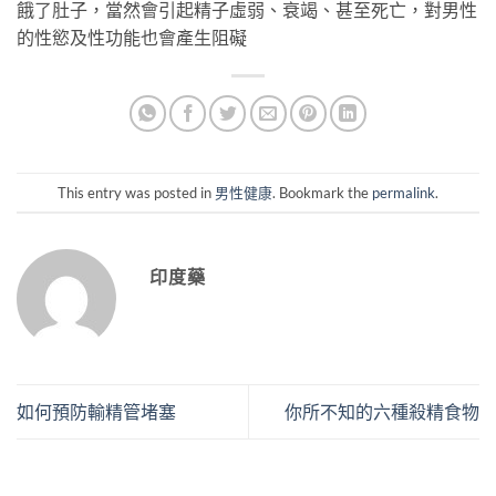
餓了肚子，當然會引起精子虛弱、衰竭、甚至死亡，對男性
的性慾及性功能也會產生阻礙
This entry was posted in
男性健康
. Bookmark the
permalink
.
印度藥
如何預防輸精管堵塞
你所不知的六種殺精食物