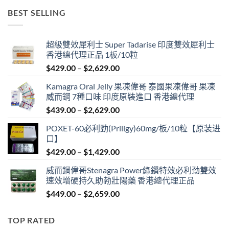
$459.00
BEST SELLING
through
$1,029.00
超級雙效犀利士 Super Tadarise 印度雙效犀利士
香港總代理正品 1板/10粒
Price
$
429.00
–
$
2,629.00
range:
Kamagra Oral Jelly 果凍偉哥 泰國果凍偉哥 果凍
$429.00
威而鋼 7種口味 印度原裝進口 香港總代理
through
Price
$
439.00
–
$
2,629.00
$2,629.00
range:
POXET-60必利勁(Priligy)60mg/板/10粒【原装进
$439.00
口】
through
Price
$
429.00
–
$
1,429.00
$2,629.00
range:
威而鋼偉哥Stenagra Power綠鑽特效必利劲雙效
$429.00
速效增硬持久助勃壯陽藥 香港總代理正品
through
Price
$
449.00
–
$
2,659.00
$1,429.00
range:
$449.00
TOP RATED
through