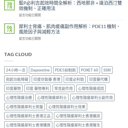
態
者
藍P必利吉起效時間全解析：西地那非 + 達泊西汀雙
28
持
威
使
7 月
效機制、正確用法
續
而
用
時
在
留言功能已關閉
鋼
心
間？
〈藍
（Sildenafil
得
完
P
西
犀利士背痛、肌肉痠痛副作用解析：PDE11 機制、
06
分
整
必
地
7 月
風險因子與減輕方法
享：
解
利
那
從
析：
在
留言功能已關閉
吉
非）
「快
從
〈犀
起
起
槍
服
利
效
效
俠」
用
士
TAG CLOUD
時
時
到
到
背
間
間
重
藥
痛、
全
與
拾
效
肌
解
正
24小時一次
Dapoxetine
PDE5抑制劑
POXET 60
SSRI
性
消
肉
析：
確
福
退
痠
西
用
勃起功能障礙
印度仿製藥 香港
印度必利勁
印度藥代購
的
的
痛
地
法
真
全
副
那
印度藥物
印度 藥物專利
常見副作用
心理性陽痿成因
全
實
過
作
非
解
歷
程〉
用
心理性陽痿治療
心理性陽痿犀利士
心理性陽痿犀利士副作用
+
析：
程〉
中
解
達
藥
中
析：
心理性陽痿犀利士劑量
心理性陽痿犀利士效果
泊
效
PDE11
西
發
心理性陽痿犀利士香港正品
心理性陽痿犀利士香港藥房
機
汀
揮、
制、
雙
副
心理性陽痿犀利士香港購買
心理性陽痿犀利士香港醫生
風
效
作