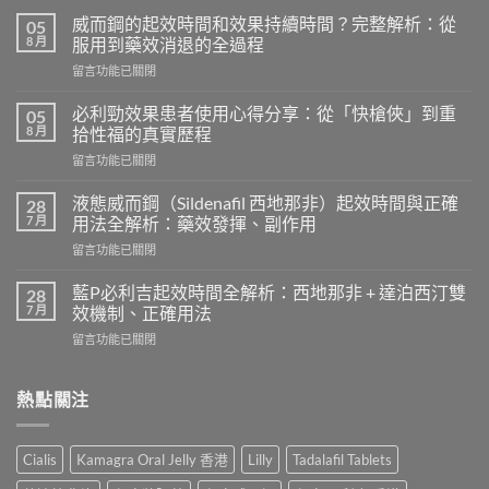
威而鋼的起效時間和效果持續時間？完整解析：從
05
8 月
服用到藥效消退的全過程
在
留言功能已關閉
〈威
而
必利勁效果患者使用心得分享：從「快槍俠」到重
05
鋼
8 月
拾性福的真實歷程
的
在
留言功能已關閉
起
〈必
效
利
時
液態威而鋼（Sildenafil 西地那非）起效時間與正確
28
勁
間
7 月
用法全解析：藥效發揮、副作用
效
和
在
留言功能已關閉
果
效
〈液
患
果
態
者
藍P必利吉起效時間全解析：西地那非 + 達泊西汀雙
28
持
威
使
7 月
效機制、正確用法
續
而
用
時
在
留言功能已關閉
鋼
心
間？
〈藍
（Sildenafil
得
完
P
西
分
整
必
熱點關注
地
享：
解
利
那
從
析：
吉
非）
「快
從
起
起
槍
Cialis
Kamagra Oral Jelly 香港
Lilly
Tadalafil Tablets
服
效
效
俠」
用
時