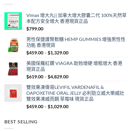
Vimax 增大丸|| 加拿大增大膠囊二代 100%天然草
本配方安全增大 香港現貨正品
$
799.00
男性保健護腎軟糖 HEMP GUMMIES 增強男性性
功能 香港現貨
Price
$
459.00
–
$
1,329.00
range:
美國保羅紅鑽 VIAGRA 助勃增硬 增粗增大 香港
$459.00
現貨正品
through
Price
$
619.00
–
$
4,829.00
$1,329.00
range:
雙效果凍偉哥LEVIFIL VARDENAFIL &
$619.00
DAPOXETINE ORAL JELLY 必利勁立威大樂威壯
through
雙效果凍威而鋼 草莓味 現貨正品
$4,829.00
Price
$
459.00
–
$
1,029.00
range:
$459.00
BEST SELLING
through
$1,029.00