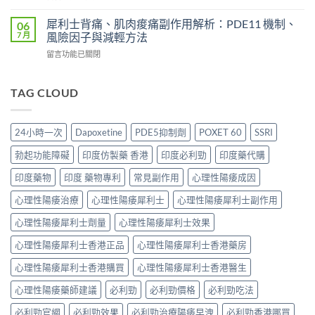
間？
〈藍
（Sildenafil
得
完
P
西
犀利士背痛、肌肉痠痛副作用解析：PDE11 機制、
06
分
整
必
地
7 月
風險因子與減輕方法
享：
解
利
那
從
析：
在
留言功能已關閉
吉
非）
「快
從
〈犀
起
起
槍
服
利
效
效
俠」
用
士
TAG CLOUD
時
時
到
到
背
間
間
重
藥
痛、
全
與
拾
效
肌
解
正
24小時一次
Dapoxetine
PDE5抑制劑
POXET 60
SSRI
性
消
肉
析：
確
福
退
痠
西
用
勃起功能障礙
印度仿製藥 香港
印度必利勁
印度藥代購
的
的
痛
地
法
真
全
副
那
印度藥物
印度 藥物專利
常見副作用
心理性陽痿成因
全
實
過
作
非
解
歷
程〉
用
心理性陽痿治療
心理性陽痿犀利士
心理性陽痿犀利士副作用
+
析：
程〉
中
解
達
藥
中
析：
心理性陽痿犀利士劑量
心理性陽痿犀利士效果
泊
效
PDE11
西
發
心理性陽痿犀利士香港正品
心理性陽痿犀利士香港藥房
機
汀
揮、
制、
雙
副
心理性陽痿犀利士香港購買
心理性陽痿犀利士香港醫生
風
效
作
險
機
用〉
心理性陽痿藥師建議
必利勁
必利勁價格
必利勁吃法
因
制、
中
子
正
必利勁官網
必利勁效果
必利勁治療陽痿早洩
必利勁香港哪買