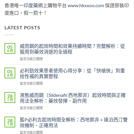
香港唯一
印度藥
網上購物平台
www.hkxxoo.com
保證原裝印
度進口，假一罰十！
LATEST POSTS
威而鋼的起效時間和效果持續時間？完整解析：從
05
8 月
服用到藥效消退的全過程
在
留言功能已關閉
〈威
而
必利勁效果患者使用心得分享：從「快槍俠」到重
05
鋼
8 月
拾性福的真實歷程
的
在
留言功能已關閉
起
〈必
效
利
時
液態威而鋼（Sildenafil 西地那非）起效時間與正確
28
勁
間
7 月
用法全解析：藥效發揮、副作用
效
和
在
留言功能已關閉
果
效
〈液
患
果
態
者
藍P必利吉起效時間全解析：西地那非 + 達泊西汀雙
28
持
威
使
7 月
效機制、正確用法
續
而
用
時
在
留言功能已關閉
鋼
心