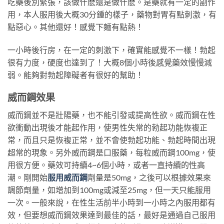
吃藥後別緊張，該做什麽還是做什麽。是藥就有一定的副作
用，本人服用後大概30分鍾的樣子，藥物對胃有點刺激，有
點惡心。其他還好！感覺下麵有點熱！
一小時後行房，在一定的刺激下，確實能感覺不一樣！勃起
很有力度，硬度也達到了！大概8個小時後感覺藥效慢慢減
弱。能夠對勃起障礙者有很好的幫助！
威而鋼效果
威而鋼並不是壯陽藥，也不能引發或提高性欲。威而鋼在性
欲衝動出現後才能起作用，使男性失常的勃起功能恢複正
常，而且只是恢複正常，並不會使勃起功能、勃起時間出現
超常的現象。另外威而鋼是口服藥，每粒威而鋼100mg，使
用很方便。藥效可持續4~6個小時，或者一直持續的性高
潮。剛開始
服用威而鋼
劑量是50mg，之後可以根據效果來
調節劑量，如增加到100mg或減至25mg，但一天只能服用
一次。一般來說，在性生活前半小時到一小時之內服用都有
效，但要想威而鋼效果達到最佳的話，最好是通過自己服用