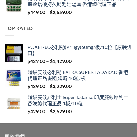
速效增硬持久助勃壯陽藥 香港總代理正品
through
Price
$
449.00
–
$
2,659.00
$1,429.00
range:
$449.00
TOP RATED
through
$2,659.00
POXET-60必利勁(Priligy)60mg/板/10粒【原装进
口】
Price
$
429.00
–
$
1,429.00
range:
超級雙效必利勁 EXTRA SUPER TADARAD 香港
$429.00
代理正品 超強延時 10粒/板
through
Price
$
489.00
–
$
3,229.00
$1,429.00
range:
超級雙效犀利士 Super Tadarise 印度雙效犀利士
$489.00
香港總代理正品 1板/10粒
through
Price
$
429.00
–
$
2,629.00
$3,229.00
range:
$429.00
through
關於我們
$2,629.00