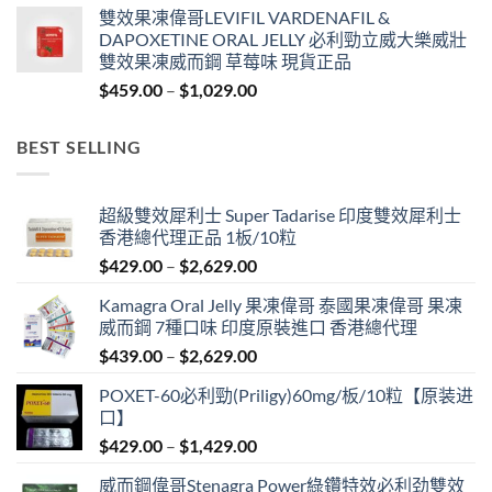
雙效果凍偉哥LEVIFIL VARDENAFIL &
$619.00
DAPOXETINE ORAL JELLY 必利勁立威大樂威壯
through
雙效果凍威而鋼 草莓味 現貨正品
$4,829.00
Price
$
459.00
–
$
1,029.00
range:
$459.00
BEST SELLING
through
$1,029.00
超級雙效犀利士 Super Tadarise 印度雙效犀利士
香港總代理正品 1板/10粒
Price
$
429.00
–
$
2,629.00
range:
Kamagra Oral Jelly 果凍偉哥 泰國果凍偉哥 果凍
$429.00
威而鋼 7種口味 印度原裝進口 香港總代理
through
Price
$
439.00
–
$
2,629.00
$2,629.00
range:
POXET-60必利勁(Priligy)60mg/板/10粒【原装进
$439.00
口】
through
Price
$
429.00
–
$
1,429.00
$2,629.00
range:
威而鋼偉哥Stenagra Power綠鑽特效必利劲雙效
$429.00