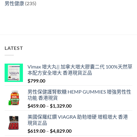
男性健康
(235)
LATEST
Vimax 增大丸|| 加拿大增大膠囊二代 100%天然草
本配方安全增大 香港現貨正品
$
799.00
男性保健護腎軟糖 HEMP GUMMIES 增強男性性
功能 香港現貨
Price
$
459.00
–
$
1,329.00
range:
美國保羅紅鑽 VIAGRA 助勃增硬 增粗增大 香港
$459.00
現貨正品
through
Price
$
619.00
–
$
4,829.00
$1,329.00
range: