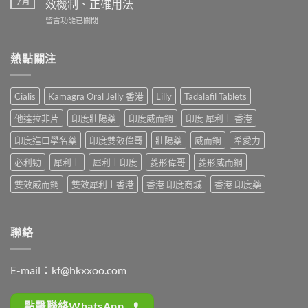
使
7 月
效機制、正確用法
續
而
用
時
在
留言功能已關閉
鋼
心
間？
〈藍
（Sildenafil
得
完
P
西
分
整
必
熱點關注
地
享：
解
利
那
從
析：
吉
非）
「快
從
起
起
槍
Cialis
Kamagra Oral Jelly 香港
Lilly
Tadalafil Tablets
服
效
效
俠」
用
時
時
到
他達拉非片
印度壯陽藥
印度威而鋼
印度 犀利士 香港
到
間
間
重
藥
全
與
印度進口學名藥
印度雙效偉哥
壯陽藥
威而鋼
希愛力
拾
效
解
正
性
消
析：
必利勁
犀利士
犀利士印度
菱形偉哥
菱形威而鋼
確
福
退
西
用
的
的
地
雙效威而鋼
雙效犀利士香港
香港 印度商城
香港 印度藥
法
真
全
那
全
實
過
非
解
歷
程〉
+
析：
程〉
中
達
聯絡
藥
中
泊
效
西
發
汀
揮、
E-mail：
kf@hkxxoo.com
雙
副
效
作
機
用〉
點擊聯絡WhatsApp