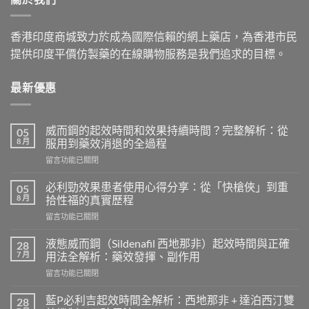
香港印度商城致力於成為國際信賴的網上藥店，為香港市民
提供印度平價仿製藥的在線購物服務是我們追求的目標。
最新優惠
威而鋼的起效時間和效果持續時間？完整解析：從
05
8 月
服用到藥效消退的全過程
在
留言功能已關閉
〈威
而
必利勁效果患者使用心得分享：從「快槍俠」到重
05
鋼
8 月
拾性福的真實歷程
的
在
留言功能已關閉
起
〈必
效
利
時
液態威而鋼（Sildenafil 西地那非）起效時間與正確
28
勁
間
7 月
用法全解析：藥效發揮、副作用
效
和
在
留言功能已關閉
果
效
〈液
患
果
態
者
藍P必利吉起效時間全解析：西地那非 + 達泊西汀雙
28
持
威