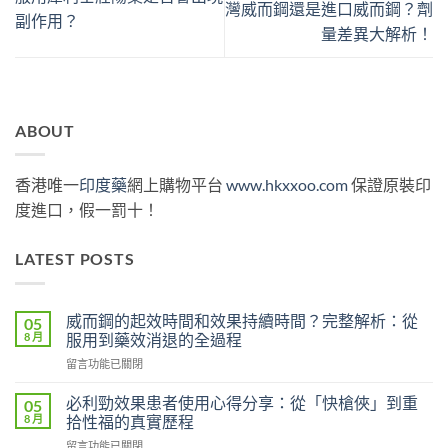
灣威而鋼還是進口威而鋼？劑
副作用？
量差異大解析！
ABOUT
香港唯一
印度藥
網上購物平台
www.hkxxoo.com
保證原裝印
度進口，假一罰十！
LATEST POSTS
威而鋼的起效時間和效果持續時間？完整解析：從
05
8 月
服用到藥效消退的全過程
在
留言功能已關閉
〈威
而
必利勁效果患者使用心得分享：從「快槍俠」到重
05
鋼
8 月
拾性福的真實歷程
的
在
留言功能已關閉
起