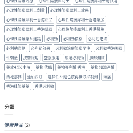
心理性陽痿治療
心理性陽痿犀利士
心理性陽痿犀利士副作用
+
析：
程〉
中
解
達
藥
中
析：
心理性陽痿犀利士劑量
心理性陽痿犀利士效果
泊
效
PDE11
西
發
心理性陽痿犀利士香港正品
心理性陽痿犀利士香港藥房
機
汀
揮、
制、
雙
副
心理性陽痿犀利士香港購買
心理性陽痿犀利士香港醫生
風
效
作
險
機
用〉
心理性陽痿藥師建議
必利勁
必利勁價格
必利勁吃法
因
制、
中
子
正
必利勁官網
必利勁效果
必利勁治療陽痿早洩
必利勁香港哪買
與
確
減
用
性刺激
按需服用
空腹服用
網購必利勁
臉部潮紅
輕
法〉
方
中
藥效4至6小時
藥物 代購
藥物專利權 香港
藥物 知識產權
法〉
中
西地那非
達泊西汀
選擇性5-羥色胺再攝取抑制劑
頭痛
香港壯陽藥藥
香港必利勁
分類
健康產品
(2)