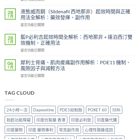
〈必
效
利
時
液態威而鋼（Sildenafil 西地那非）起效時間與正確
28
勁
間
7 月
用法全解析：藥效發揮、副作用
效
和
在
留言功能已關閉
果
效
〈液
患
果
態
者
藍P必利吉起效時間全解析：西地那非 + 達泊西汀雙
28
持
威
使
7 月
效機制、正確用法
續
而
用
時
在
留言功能已關閉
鋼
心
間？
〈藍
（Sildenafil
得
完
P
西
犀利士背痛、肌肉痠痛副作用解析：PDE11 機制、
06
分
整
必
地
7 月
風險因子與減輕方法
享：
解
利
那
從
析：
在
留言功能已關閉
吉
非）
「快
從
〈犀
起
起
槍
服
利
效
效
俠」
用
士
TAG CLOUD
時
時
到
到
背
間
間
重
藥
痛、
全
與
拾
效
肌
解
正
24小時一次
Dapoxetine
PDE5抑制劑
POXET 60
SSRI
性
消
肉
析：
確
福
退
痠
西
用
勃起功能障礙
印度仿製藥 香港
印度必利勁
印度藥代購
的
的
痛
地
法
真
全
副
那
印度藥物
印度 藥物專利
常見副作用
心理性陽痿成因
全
實
過
作
非
解
歷
程〉
用