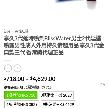
首頁
/
男性壯陽
享久3代延時噴劑BlissWater男士2代延遲
噴霧男性成人外用持久情趣用品 享久3代金
典款三代 香港總代理正品
Price
718.00
–
4,629.00
$
$
range:
清除
: 1瓶港幣HK$ 718
選擇優惠套餐
$718.00
through
1瓶港幣HK$ 718
3瓶港幣HK$ 2029
$4,629.00
6瓶港幣HK$ 3829
9瓶港幣HK$ 4629