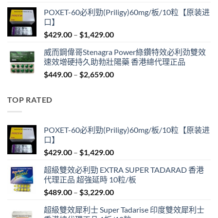
range:
POXET-60必利勁(Priligy)60mg/板/10粒【原装进
$439.00
口】
through
Price
$
429.00
–
$
1,429.00
$2,629.00
range:
威而鋼偉哥Stenagra Power綠鑽特效必利劲雙效
$429.00
速效增硬持久助勃壯陽藥 香港總代理正品
through
Price
$
449.00
–
$
2,659.00
$1,429.00
range:
$449.00
TOP RATED
through
$2,659.00
POXET-60必利勁(Priligy)60mg/板/10粒【原装进
口】
Price
$
429.00
–
$
1,429.00
range:
超級雙效必利勁 EXTRA SUPER TADARAD 香港
$429.00
代理正品 超強延時 10粒/板
through
Price
$
489.00
–
$
3,229.00
$1,429.00
range:
超級雙效犀利士 Super Tadarise 印度雙效犀利士
$489.00