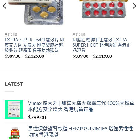
男性壯陽
男性壯陽
EXTRA SUPER Levifil 雙效片 印
印度紅魔 犀利士雙效 EXTRA
度艾力達 立威大 印度樂威壯超
SUPER I-COT 延時助勃 香港正
級雙效 藍箭頭 偉哥助勃延時
品現貨
Price
Price
$
389.00
–
$
2,329.00
$
389.00
–
$
2,319.00
range:
range:
$389.00
$389.00
through
through
$2,329.00
$2,319.00
LATEST
Vimax 增大丸|| 加拿大增大膠囊二代 100%天然草
本配方安全增大 香港現貨正品
$
799.00
男性保健護腎軟糖 HEMP GUMMIES 增強男性性
功能 香港現貨