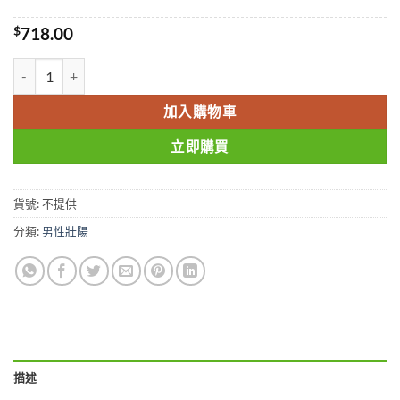
$
718.00
享久3代延時噴劑BlissWater男士2代延遲噴霧男性成人外用持久情趣
加入購物車
立即購買
貨號:
不提供
分類:
男性壯陽
描述