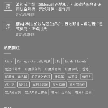
利
時
液態威而鋼（Sildenafil 西地那非）起效時間與正確
28
勁
間
7 月
用法全解析：藥效發揮、副作用
效
和
在
留言功能已關閉
果
效
〈液
患
果
態
者
藍P必利吉起效時間全解析：西地那非 + 達泊西汀雙
28
持
威
使
7 月
效機制、正確用法
續
而
用
時
在
留言功能已關閉
鋼
心
間？
〈藍
（Sildenafil
得
完
P
西
分
整
必
熱點關注
地
享：
解
利
那
從
析：
吉
非）
「快
從
起
起
槍
Cialis
Kamagra Oral Jelly 香港
Lilly
Tadalafil Tablets
服
效
效
俠」
用
時
時
到
他達拉非片
印度壯陽藥
印度威而鋼
印度 犀利士 香港
到
間
間
重
藥
全
與
印度進口學名藥
印度雙效偉哥
壯陽藥
威而鋼
希愛力
拾
效
解
正
性
消
析：
必利勁
犀利士
犀利士印度
菱形偉哥
菱形威而鋼
確
福
退
西
用
的
的
地
雙效威而鋼
雙效犀利士香港
香港 印度商城
香港 印度藥
法
真
全
那
全
實
過
非
解
歷
程〉
+
析：
程〉
中
達