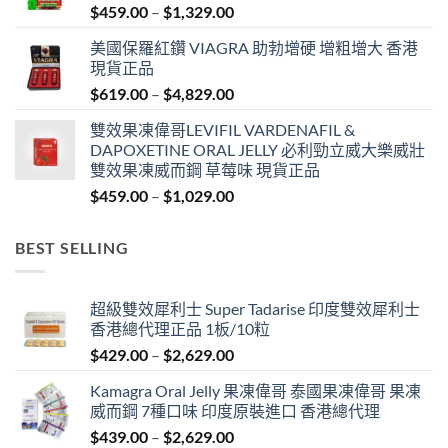
Price
$
459.00
–
$
1,329.00
range:
美國保羅紅鑽 VIAGRA 助勃增硬 增粗增大 香港
$459.00
現貨正品
through
Price
$
619.00
–
$
4,829.00
$1,329.00
range:
雙效果凍偉哥LEVIFIL VARDENAFIL &
$619.00
DAPOXETINE ORAL JELLY 必利勁立威大樂威壯
through
雙效果凍威而鋼 草莓味 現貨正品
$4,829.00
Price
$
459.00
–
$
1,029.00
range:
$459.00
BEST SELLING
through
$1,029.00
超級雙效犀利士 Super Tadarise 印度雙效犀利士
香港總代理正品 1板/10粒
Price
$
429.00
–
$
2,629.00
range:
Kamagra Oral Jelly 果凍偉哥 泰國果凍偉哥 果凍
$429.00
威而鋼 7種口味 印度原裝進口 香港總代理
through
Price
$
439.00
–
$
2,629.00
$2,629.00