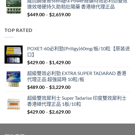
威而鋼偉哥Stenagra Power綠鑽特效必利劲雙效
$429.00
速效增硬持久助勃壯陽藥 香港總代理正品
through
Price
$
449.00
–
$
2,659.00
$1,429.00
range:
$449.00
TOP RATED
through
$2,659.00
POXET-60必利勁(Priligy)60mg/板/10粒【原装进
口】
Price
$
429.00
–
$
1,429.00
range:
超級雙效必利勁 EXTRA SUPER TADARAD 香港
$429.00
代理正品 超強延時 10粒/板
through
Price
$
489.00
–
$
3,229.00
$1,429.00
range:
超級雙效犀利士 Super Tadarise 印度雙效犀利士
$489.00
香港總代理正品 1板/10粒
through
Price
$
429.00
–
$
2,629.00
$3,229.00
range:
$429.00
through