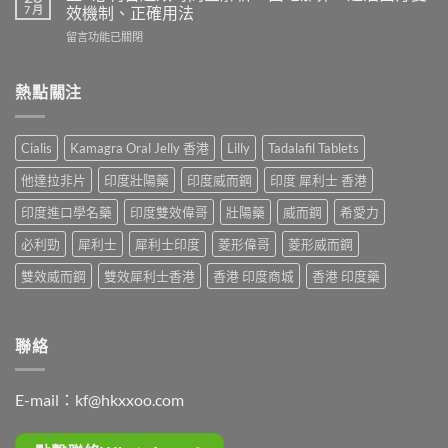
威
使
7 月
效機制、正確用法
續
而
用
時
在
留言功能已關閉
鋼
心
間？
〈藍
（Sildenafil
得
完
P
西
分
整
必
熱點關注
地
享：
解
利
那
從
析：
吉
非）
「快
從
起
起
槍
Cialis
Kamagra Oral Jelly 香港
Lilly
Tadalafil Tablets
服
效
效
俠」
用
時
時
到
他達拉非片
印度壯陽藥
印度威而鋼
印度 犀利士 香港
到
間
間
重
藥
全
與
印度進口學名藥
印度雙效偉哥
壯陽藥
威而鋼
希愛力
拾
效
解
正
性
消
析：
必利勁
犀利士
犀利士印度
菱形偉哥
菱形威而鋼
確
福
退
西
用
的
的
地
雙效威而鋼
雙效犀利士香港
香港 印度商城
香港 印度藥
法
真
全
那
全
實
過
非
解
歷
程〉
+
析：
程〉
中
達
聯絡
藥
中
泊
效
西
發
汀
揮、
E-mail：
kf@hkxxoo.com
雙
副
效
作
機
用〉