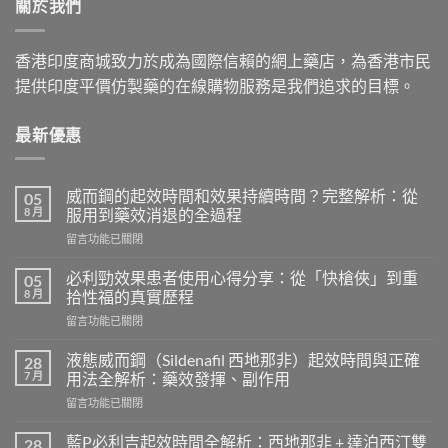
關於我們
$2,629.00
香港印度商城致力於成為國際信賴的網上藥店，為香港市民
提供印度平價仿製藥的在線購物服務是我們追求的目標。
最新優惠
威而鋼的起效時間和效果持續時間？完整解析：從
05
8 月
服用到藥效消退的全過程
在
留言功能已關閉
〈威
而
必利勁效果患者使用心得分享：從「快槍俠」到重
05
鋼
8 月
拾性福的真實歷程
的
在
留言功能已關閉
起
〈必
效
利
時
液態威而鋼（Sildenafil 西地那非）起效時間與正確
28
勁
間
7 月
用法全解析：藥效發揮、副作用
效
和
在
留言功能已關閉
果
效
〈液
患
果
態
者
藍P必利吉起效時間全解析：西地那非 + 達泊西汀雙
28
持