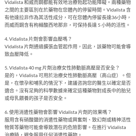
Vidalista 和威而鋼都能有效地治療勃起功能障礙。兩種藥物
之間的主要區別在於藥物在您體內的停留時間。Vidalista 含
有他達拉非作為其活性成分，可在您體內停留長達36小時，
而威而鋼含有枸櫞酸西地那非，可保持長達 5 小時的活性。
4. Vidalista 片劑會影響血壓嗎？
Vidalista 片劑通過擴張血管起作用，因此，該藥物可能會導
致血壓降低。
5. Vidalista 40 mg 片劑治療女性肺動脈高壓是否安全？
是的，Vidalista 可用於治療女性肺動脈高壓（高山症）。但
是，在懷孕和哺乳的情況下，建議咨詢您的醫生以確定是否
適合。沒有足夠的科學數據來確定這種藥物對成長中的胎兒
或母乳餵養的孩子是否安全。
6. 使用消遣性藥物會影響 Vidalista 片劑的效果嗎？
服用含有硝酸鹽的消遣性藥物或興奮劑、致幻劑或精神活性
物質等藥物可能會導致潛在的危險影響。在進行 Vidalista
治療時，避免服用任何消遣性藥物。