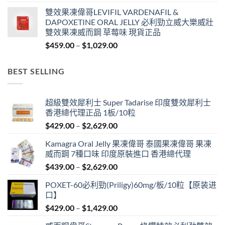
range:
雙效果凍偉哥LEVIFIL VARDENAFIL &
$619.00
DAPOXETINE ORAL JELLY 必利勁立威大樂威壯
through
雙效果凍威而鋼 草莓味 現貨正品
$4,829.00
Price
$
459.00
–
$
1,029.00
range:
$459.00
BEST SELLING
through
$1,029.00
超級雙效犀利士 Super Tadarise 印度雙效犀利士
香港總代理正品 1板/10粒
Price
$
429.00
–
$
2,629.00
range:
Kamagra Oral Jelly 果凍偉哥 泰國果凍偉哥 果凍
$429.00
威而鋼 7種口味 印度原裝進口 香港總代理
through
Price
$
439.00
–
$
2,629.00
$2,629.00
range:
POXET-60必利勁(Priligy)60mg/板/10粒【原装进
$439.00
口】
through
Price
$
429.00
–
$
1,429.00
$2,629.00
range: