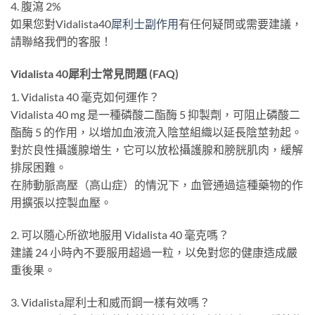
4. 腹瀉 2%
如果您對Vidalista40
犀利士副作用
有任何疑問或需要建議，
請聯絡我們的客服！
Vidalista 40犀利士常見問題 (FAQ)
1. Vidalista 40 毫克如何運作？
Vidalista 40 mg 是一種磷酸二酯酶 5 抑製劑，可阻止磷酸二
酯酶 5 的作用，以增加血液流入陰莖組織以延長陰莖勃起。
對於良性攝護腺增生，它可以放松攝護腺和膀胱肌肉，緩解
排尿困難。
在肺動脈高壓（高山症）的情況下，血管通過這種藥物的作
用擴張以控製血壓。
2. 可以隨心所欲地服用 Vidalista 40 毫克嗎？
建議 24 小時內不要服用超過一粒，以免對您的健康造成嚴
重後果。
3. Vidalista犀利士和威而鋼一樣有效嗎？