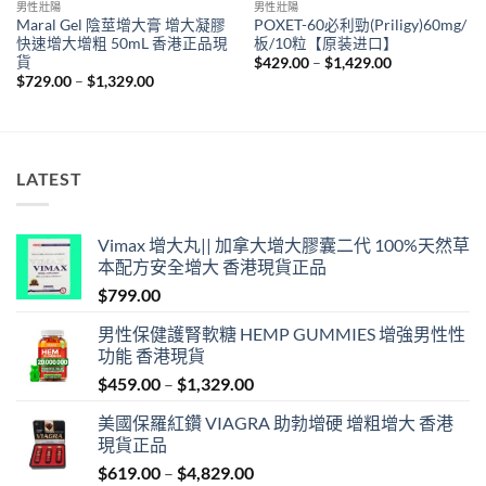
男性壯陽
男性壯陽
Maral Gel 陰莖增大膏 增大凝膠
POXET-60必利勁(Priligy)60mg/
快速增大增粗 50mL 香港正品現
板/10粒【原装进口】
貨
Price
$
429.00
–
$
1,429.00
range:
Price
$
729.00
–
$
1,329.00
$429.00
range:
through
$729.00
$1,429.00
through
$1,329.00
LATEST
Vimax 增大丸|| 加拿大增大膠囊二代 100%天然草
本配方安全增大 香港現貨正品
$
799.00
男性保健護腎軟糖 HEMP GUMMIES 增強男性性
功能 香港現貨
Price
$
459.00
–
$
1,329.00
range:
美國保羅紅鑽 VIAGRA 助勃增硬 增粗增大 香港
$459.00
現貨正品
through
Price
$
619.00
–
$
4,829.00
$1,329.00