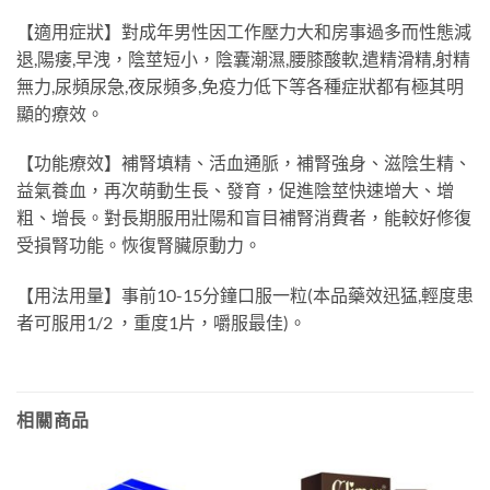
【適用症狀】對成年男性因工作壓力大和房事過多而性態減
退,陽痿,早洩，陰莖短小，陰囊潮濕,腰膝酸軟,遣精滑精,射精
無力,尿頻尿急,夜尿頻多,免疫力低下等各種症狀都有極其明
顯的療效。
【功能療效】補腎填精、活血通脈，補腎強身、滋陰生精、
益氣養血，再次萌動生長、發育，促進陰莖快速增大、增
粗、增長。對長期服用壯陽和盲目補腎消費者，能較好修復
受損腎功能。恢復腎臟原動力。
【用法用量】事前10-15分鐘口服一粒(本品藥效迅猛,輕度患
者可服用1/2 ，重度1片，嚼服最佳)。
相關商品