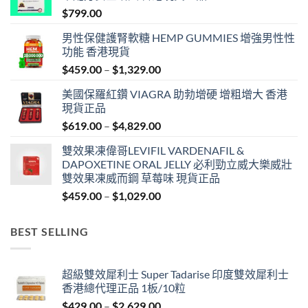
$
799.00
男性保健護腎軟糖 HEMP GUMMIES 增強男性性
功能 香港現貨
Price
$
459.00
–
$
1,329.00
range:
美國保羅紅鑽 VIAGRA 助勃增硬 增粗增大 香港
$459.00
現貨正品
through
Price
$
619.00
–
$
4,829.00
$1,329.00
range:
雙效果凍偉哥LEVIFIL VARDENAFIL &
$619.00
DAPOXETINE ORAL JELLY 必利勁立威大樂威壯
through
雙效果凍威而鋼 草莓味 現貨正品
$4,829.00
Price
$
459.00
–
$
1,029.00
range:
$459.00
BEST SELLING
through
$1,029.00
超級雙效犀利士 Super Tadarise 印度雙效犀利士
香港總代理正品 1板/10粒
Price
$
429.00
–
$
2,629.00