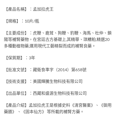
【產品名稱】：孟加拉虎王
【規格】：10片/瓶
【主要成份】：虎鞭、鹿茸、狗鞭、豹鞭、海馬、杜仲、鎖
陽等補腎藥物，在宮廷古方基礎上,其精華、琪糟粕,精選20
多種動植物藥,運用現代工藝精裂而成的補腎良藥。
【保質期】：3年
【批准文號】：藏衛食準字（2014）第658號
【技術支援】：美國輝騰生物科技有限公司
【出品單位】：西藏和盛源生物科技有限公司
【產品介紹】孟加拉虎王是根據史料《清宮醫案》、《御用
藥膳》 、《固本仙方》 等所載的補腎方藥。