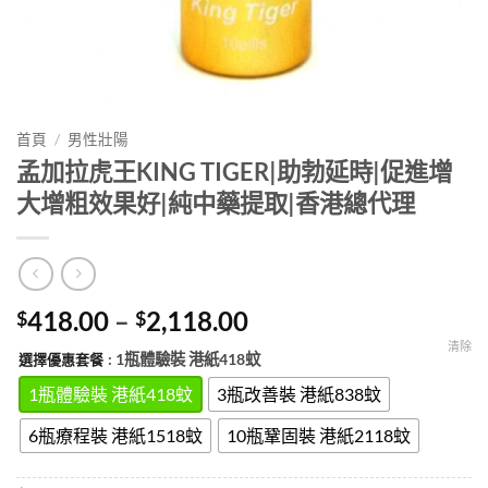
首頁
/
男性壯陽
孟加拉虎王KING TIGER|助勃延時|促進增
大增粗效果好|純中藥提取|香港總代理
Price
418.00
–
2,118.00
$
$
range:
清除
: 1瓶體驗裝 港紙418蚊
選擇優惠套餐
$418.00
through
1瓶體驗裝 港紙418蚊
3瓶改善裝 港紙838蚊
$2,118.00
6瓶療程裝 港紙1518蚊
10瓶鞏固裝 港紙2118蚊