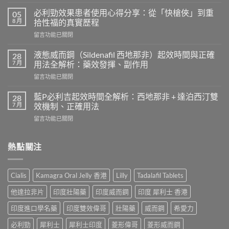
〈威
而
必利勁效果患者使用心得分享：從「快槍俠」到重
05
鋼
8 月
拾性福的真實歷程
的
在
留言功能已關閉
起
〈必
效
利
時
液態威而鋼（Sildenafil 西地那非）起效時間與正確
28
勁
間
7 月
用法全解析：藥效發揮、副作用
效
和
在
留言功能已關閉
果
效
〈液
患
果
態
者
藍P必利吉起效時間全解析：西地那非 + 達泊西汀雙
28
持
威
使
7 月
效機制、正確用法
續
而
用
時
在
留言功能已關閉
鋼
心
間？
〈藍
（Sildenafil
得
完
P
西
分
整
必
熱點關注
地
享：
解
利
那
從
析：
吉
非）
「快
從
起
起
槍
Cialis
Kamagra Oral Jelly 香港
Lilly
Tadalafil Tablets
服
效
效
俠」
用
時
時
到
他達拉非片
印度壯陽藥
印度威而鋼
印度 犀利士 香港
到
間
間
重
藥
全
與
印度進口學名藥
印度雙效偉哥
壯陽藥
威而鋼
希愛力
拾
效
解
正
性
消
析：
必利勁
犀利士
犀利士印度
菱形偉哥
菱形威而鋼
確
福
退