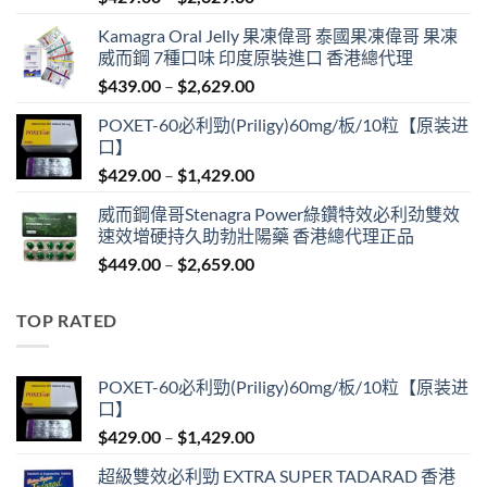
range:
Kamagra Oral Jelly 果凍偉哥 泰國果凍偉哥 果凍
$429.00
威而鋼 7種口味 印度原裝進口 香港總代理
through
Price
$
439.00
–
$
2,629.00
$2,629.00
range:
POXET-60必利勁(Priligy)60mg/板/10粒【原装进
$439.00
口】
through
Price
$
429.00
–
$
1,429.00
$2,629.00
range:
威而鋼偉哥Stenagra Power綠鑽特效必利劲雙效
$429.00
速效增硬持久助勃壯陽藥 香港總代理正品
through
Price
$
449.00
–
$
2,659.00
$1,429.00
range:
$449.00
TOP RATED
through
$2,659.00
POXET-60必利勁(Priligy)60mg/板/10粒【原装进
口】
Price
$
429.00
–
$
1,429.00
range:
超級雙效必利勁 EXTRA SUPER TADARAD 香港
$429.00