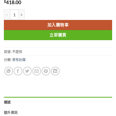
$
418.00
孟加拉虎王KING TIGER|助勃延時|促進增大增粗效果好|純中藥提取|
加入購物車
立即購買
貨號:
不提供
分類:
男性壯陽
描述
額外資訊