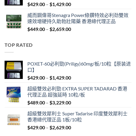
Price
$
429.00
–
$
1,429.00
$2,629.00
range:
威而鋼偉哥Stenagra Power綠鑽特效必利劲雙效
$429.00
速效增硬持久助勃壯陽藥 香港總代理正品
through
Price
$
449.00
–
$
2,659.00
$1,429.00
range:
$449.00
TOP RATED
through
$2,659.00
POXET-60必利勁(Priligy)60mg/板/10粒【原装进
口】
Price
$
429.00
–
$
1,429.00
range:
超級雙效必利勁 EXTRA SUPER TADARAD 香港
$429.00
代理正品 超強延時 10粒/板
through
Price
$
489.00
–
$
3,229.00
$1,429.00
range:
超級雙效犀利士 Super Tadarise 印度雙效犀利士
$489.00
香港總代理正品 1板/10粒
through
Price
$
429.00
–
$
2,629.00
$3,229.00
range: