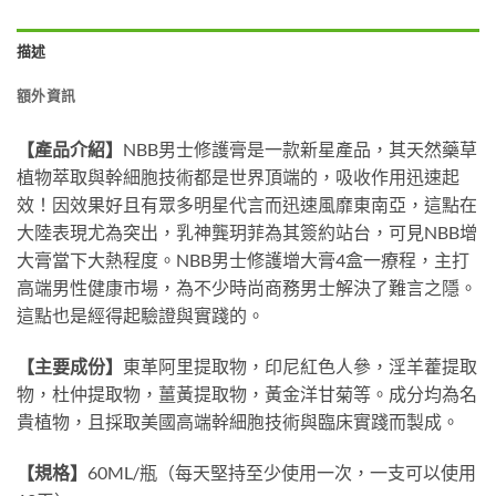
描述
額外資訊
【產品介紹】
NBB
男士修護膏是一款新星產品，其天然藥草
植物萃取與幹細胞技術都是世界頂端的，吸收作用迅速起
效！因效果好且有眾多明星代言而迅速風靡東南亞，這點在
大陸表現尤為突出，乳神龔玥菲為其簽約站台，可見
NBB
增
大膏當下大熱程度。
NBB
男士修護增大膏
4
盒一療程，主打
高端男性健康市場，為不少時尚商務男士解決了難言之隱。
這點也是經得起驗證與實踐的。
【主要成份】
東革阿里提取物，印尼紅色人參，淫羊藿提取
物，杜仲提取物，薑黃提取物，黃金洋甘菊等。成分均為名
貴植物，且採取美國高端幹細胞技術與臨床實踐而製成。
【規格】
60ML/
瓶（每天堅持至少使用一次，一支可以使用