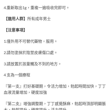
4.
重新取出
1g
，重複一遍吸收完即可。
【適用人群】
所有成年男士
【注意事項】
1.
僅外用不可替代藥物，服用。
2.
請勿塗抹於陰莖皮膚傷口處。
3.
請放置於孩童觸及不到的地方。
4
支為一個療程
『第一支』打好基礎期，令活力增加，勃起時間加快，丁丁
血液流量增加，硬度加強
『第二支』增強調整期，丁丁感覺酥麻，勃起時頂部明顯脹
大，勃起提升，硬度提升，活力提升