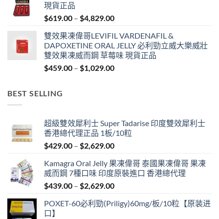
現貨正品
through
Price
$
619.00
–
$
4,829.00
$1,329.00
range:
雙效果凍偉哥LEVIFIL VARDENAFIL &
$619.00
DAPOXETINE ORAL JELLY 必利勁立威大樂威壯
through
雙效果凍威而鋼 草莓味 現貨正品
$4,829.00
Price
$
459.00
–
$
1,029.00
range:
$459.00
BEST SELLING
through
$1,029.00
超級雙效犀利士 Super Tadarise 印度雙效犀利士
香港總代理正品 1板/10粒
Price
$
429.00
–
$
2,629.00
range:
Kamagra Oral Jelly 果凍偉哥 泰國果凍偉哥 果凍
$429.00
威而鋼 7種口味 印度原裝進口 香港總代理
through
Price
$
439.00
–
$
2,629.00
$2,629.00
range:
POXET-60必利勁(Priligy)60mg/板/10粒【原装进
$439.00
口】
through