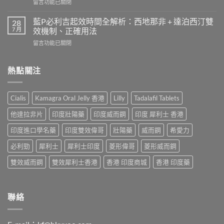
在
留言功能已關閉
果
效
〈液
患
果
態
者
藍P必利吉起效時間全解析：西地那非 + 達泊西汀雙
28
持
威
使
7 月
效機制、正確用法
續
而
用
時
在
留言功能已關閉
鋼
心
間？
〈藍
（Sildenafil
得
完
P
西
分
整
必
熱點關注
地
享：
解
利
那
從
析：
吉
非）
「快
從
起
起
槍
Cialis
Kamagra Oral Jelly 香港
Lilly
Tadalafil Tablets
服
效
效
俠」
用
時
時
到
他達拉非片
印度壯陽藥
印度威而鋼
印度 犀利士 香港
到
間
間
重
藥
全
與
印度進口學名藥
印度雙效偉哥
壯陽藥
威而鋼
希愛力
拾
效
解
正
性
消
析：
必利勁
犀利士
犀利士印度
菱形偉哥
菱形威而鋼
確
福
退
西
用
的
的
地
雙效威而鋼
雙效犀利士香港
香港 印度商城
香港 印度藥
法
真
全
那
全
實
過
非
解
歷
程〉
+
析：
程〉
中
達
聯絡
藥
中
泊
效
西
發
汀
揮、