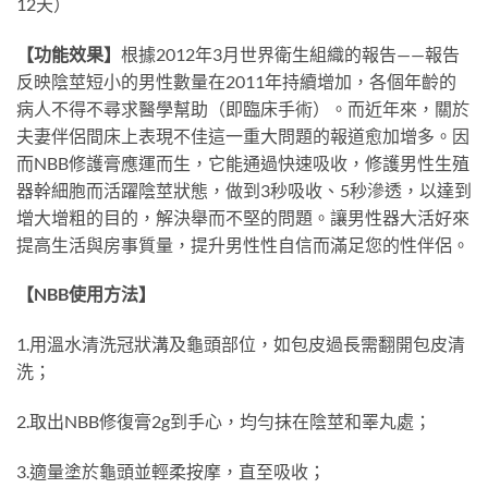
12
天）
【功能效果】
根據
2012
年
3
月世界衛生組織的報告
——
報告
反映陰莖短小的男性數量在
2011
年持續增加，各個年齡的
病人不得不尋求醫學幫助（即臨床手術）。而近年來，關於
夫妻伴侶間床上表現不佳這一重大問題的報道愈加增多。因
而
NBB
修護膏應運而生，它能通過快速吸收，修護男性生殖
器幹細胞而活躍陰莖狀態，做到
3
秒吸收、
5
秒滲透，以達到
增大增粗的目的，解決舉而不堅的問題。讓男性器大活好來
提高生活與房事質量，提升男性性自信而滿足您的性伴侶。
【
NBB
使用方法】
1.
用溫水清洗冠狀溝及龜頭部位，如包皮過長需翻開包皮清
洗；
2.
取出
NBB
修復膏
2g
到手心，均勻抹在陰莖和睪丸處；
3.
適量塗於龜頭並輕柔按摩，直至吸收；