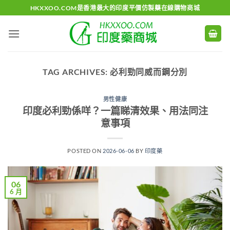
Skip
HKXXOO.COM是香港最大的印度平價仿製藥在線購物商城
to
content
TAG ARCHIVES:
必利勁同威而鋼分別
男性健康
印度必利勁係咩？一篇睇清效果、用法同注
意事項
POSTED ON
2026-06-06
BY
印度藥
06
6 月