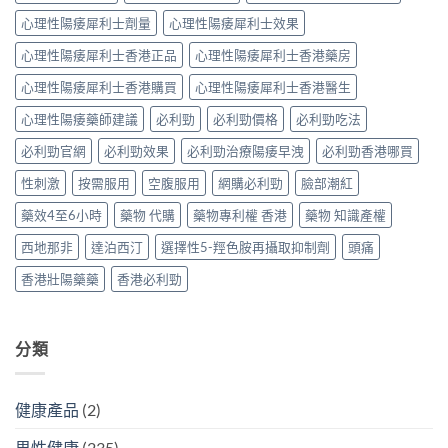
解
達
藥
中
析：
心理性陽痿犀利士劑量
心理性陽痿犀利士效果
泊
效
PDE11
西
發
心理性陽痿犀利士香港正品
心理性陽痿犀利士香港藥房
機
汀
揮、
制、
雙
副
心理性陽痿犀利士香港購買
心理性陽痿犀利士香港醫生
風
效
作
險
機
用〉
心理性陽痿藥師建議
必利勁
必利勁價格
必利勁吃法
因
制、
中
子
正
必利勁官網
必利勁效果
必利勁治療陽痿早洩
必利勁香港哪買
與
確
減
用
性刺激
按需服用
空腹服用
網購必利勁
臉部潮紅
輕
法〉
方
中
藥效4至6小時
藥物 代購
藥物專利權 香港
藥物 知識產權
法〉
中
西地那非
達泊西汀
選擇性5-羥色胺再攝取抑制劑
頭痛
香港壯陽藥藥
香港必利勁
分類
健康產品
(2)
男性健康
(235)