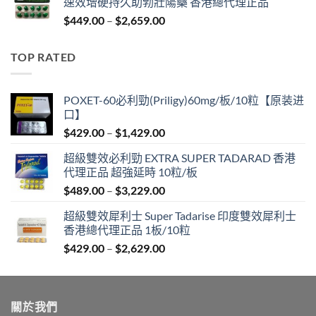
速效增硬持久助勃壯陽藥 香港總代理正品
through
Price
$
449.00
–
$
2,659.00
$1,429.00
range:
$449.00
TOP RATED
through
$2,659.00
POXET-60必利勁(Priligy)60mg/板/10粒【原装进
口】
Price
$
429.00
–
$
1,429.00
range:
超級雙效必利勁 EXTRA SUPER TADARAD 香港
$429.00
代理正品 超強延時 10粒/板
through
Price
$
489.00
–
$
3,229.00
$1,429.00
range:
超級雙效犀利士 Super Tadarise 印度雙效犀利士
$489.00
香港總代理正品 1板/10粒
through
Price
$
429.00
–
$
2,629.00
$3,229.00
range:
$429.00
through
關於我們
$2,629.00