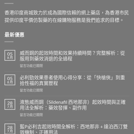
香港印度商城致力於成為國際信賴的網上藥店，為香港市民
提供印度平價仿製藥的在線購物服務是我們追求的目標。
最新優惠
威而鋼的起效時間和效果持續時間？完整解析：從
05
8 月
服用到藥效消退的全過程
在
留言功能已關閉
〈威
而
必利勁效果患者使用心得分享：從「快槍俠」到重
05
鋼
8 月
拾性福的真實歷程
的
在
留言功能已關閉
起
〈必
效
利
時
液態威而鋼（Sildenafil 西地那非）起效時間與正確
28
勁
間
7 月
用法全解析：藥效發揮、副作用
效
和
在
留言功能已關閉
果
效
〈液
患
果
態
者
藍P必利吉起效時間全解析：西地那非 + 達泊西汀雙
28
持
威
使
7 月
效機制、正確用法
續