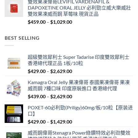
雙效果凍偉哥LEVIFIL VARDENAFIL &
$619.00
DAPOXETINE ORAL JELLY 必利勁立威大樂威壯
through
雙效果凍威而鋼 草莓味 現貨正品
$4,829.00
Price
$
459.00
–
$
1,029.00
range:
$459.00
BEST SELLING
through
$1,029.00
超級雙效犀利士 Super Tadarise 印度雙效犀利士
香港總代理正品 1板/10粒
Price
$
429.00
–
$
2,629.00
range:
Kamagra Oral Jelly 果凍偉哥 泰國果凍偉哥 果凍
$429.00
威而鋼 7種口味 印度原裝進口 香港總代理
through
Price
$
439.00
–
$
2,629.00
$2,629.00
range:
POXET-60必利勁(Priligy)60mg/板/10粒【原装进
$439.00
口】
through
Price
$
429.00
–
$
1,429.00
$2,629.00
range:
威而鋼偉哥Stenagra Power綠鑽特效必利劲雙效
$429.00