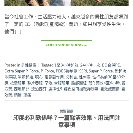
當今社會工作、生活壓力較大，越來越多的男性朋友都遇到
了一定的 ED（勃起功能障礙）問題。如果想享受性生活，
他們 […]
CONTINUE READING
→
Posted in
男性健康
|
Tagged
1至3小時起效
,
24小時一次
,
ED合併PE
,
Extra Super P-Force
,
P-Force
,
PDE5抑制劑
,
SSRI
,
Super P-Force
,
勃起功
能障礙
,
半顆起始
,
噁心
,
常見副作用
,
必利吉
,
性刺激
,
性行為前30至60分
鐘
,
按需服用
,
整片吞服
,
早洩
,
空腹服用
,
臉部潮紅
,
藍P
,
藥效4至6小時
,
複
方藥
,
西地那非
,
達泊西汀
,
選擇性5-羥色胺再攝取抑制劑
,
雙效威而鋼
,
雙
效藥
,
頭暈
,
頭痛
男性健康
印度必利勁係咩？一篇睇清效果、用法同注
意事項