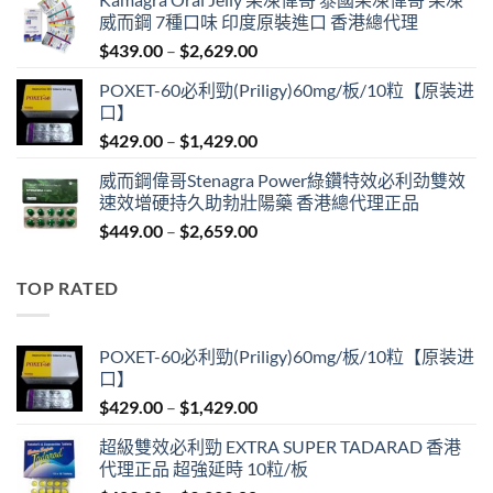
$429.00
威而鋼 7種口味 印度原裝進口 香港總代理
through
Price
$
439.00
–
$
2,629.00
$2,629.00
range:
POXET-60必利勁(Priligy)60mg/板/10粒【原装进
$439.00
口】
through
Price
$
429.00
–
$
1,429.00
$2,629.00
range:
威而鋼偉哥Stenagra Power綠鑽特效必利劲雙效
$429.00
速效增硬持久助勃壯陽藥 香港總代理正品
through
Price
$
449.00
–
$
2,659.00
$1,429.00
range:
$449.00
TOP RATED
through
$2,659.00
POXET-60必利勁(Priligy)60mg/板/10粒【原装进
口】
Price
$
429.00
–
$
1,429.00
range:
超級雙效必利勁 EXTRA SUPER TADARAD 香港
$429.00
代理正品 超強延時 10粒/板
through