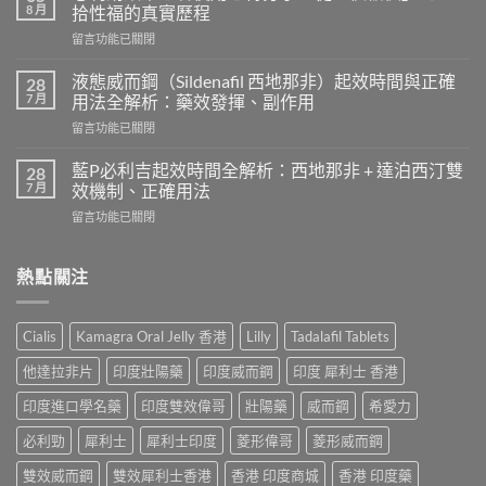
鋼
8 月
拾性福的真實歷程
的
在
留言功能已關閉
起
〈必
效
利
時
液態威而鋼（Sildenafil 西地那非）起效時間與正確
28
勁
間
7 月
用法全解析：藥效發揮、副作用
效
和
在
留言功能已關閉
果
效
〈液
患
果
態
者
藍P必利吉起效時間全解析：西地那非 + 達泊西汀雙
28
持
威
使
7 月
效機制、正確用法
續
而
用
時
在
留言功能已關閉
鋼
心
間？
〈藍
（Sildenafil
得
完
P
西
分
整
必
熱點關注
地
享：
解
利
那
從
析：
吉
非）
「快
從
起
起
槍
Cialis
Kamagra Oral Jelly 香港
Lilly
Tadalafil Tablets
服
效
效
俠」
用
時
時
到
他達拉非片
印度壯陽藥
印度威而鋼
印度 犀利士 香港
到
間
間
重
藥
全
與
印度進口學名藥
印度雙效偉哥
壯陽藥
威而鋼
希愛力
拾
效
解
正
性
消
析：
必利勁
犀利士
犀利士印度
菱形偉哥
菱形威而鋼
確
福
退
西
用
的
的
地
雙效威而鋼
雙效犀利士香港
香港 印度商城
香港 印度藥
法
真
全