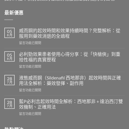
最新優惠
威而鋼的起效時間和效果持續時間？完整解析：從
05
8 月
服用到藥效消退的全過程
在
留言功能已關閉
〈威
而
必利勁效果患者使用心得分享：從「快槍俠」到重
05
鋼
8 月
拾性福的真實歷程
的
在
留言功能已關閉
起
〈必
效
利
時
液態威而鋼（Sildenafil 西地那非）起效時間與正確
28
勁
間
7 月
用法全解析：藥效發揮、副作用
效
和
在
留言功能已關閉
果
效
〈液
患
果
態
者
藍P必利吉起效時間全解析：西地那非 + 達泊西汀雙
28
持
威
使
7 月
效機制、正確用法
續
而
用
時
在
留言功能已關閉
鋼
心
間？
〈藍
（Sildenafil
得
完
P
西
分
整
必
地