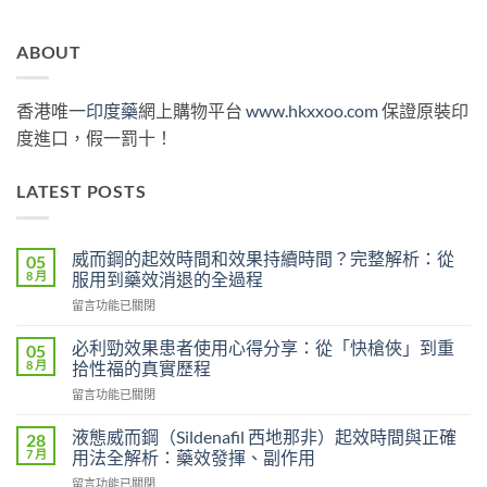
ABOUT
香港唯一
印度藥
網上購物平台
www.hkxxoo.com
保證原裝印
度進口，假一罰十！
LATEST POSTS
威而鋼的起效時間和效果持續時間？完整解析：從
05
8 月
服用到藥效消退的全過程
在
留言功能已關閉
〈威
而
必利勁效果患者使用心得分享：從「快槍俠」到重
05
鋼
8 月
拾性福的真實歷程
的
在
留言功能已關閉
起
〈必
效
利
時
液態威而鋼（Sildenafil 西地那非）起效時間與正確
28
勁
間
7 月
用法全解析：藥效發揮、副作用
效
和
在
留言功能已關閉
果