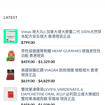
LATEST
Vimax 增大丸|| 加拿大增大膠囊二代 100%天然草
本配方安全增大 香港現貨正品
$
799.00
男性保健護腎軟糖 HEMP GUMMIES 增強男性性
功能 香港現貨
Price
$
459.00
–
$
1,329.00
range:
美國保羅紅鑽 VIAGRA 助勃增硬 增粗增大 香港
$459.00
現貨正品
through
Price
$
619.00
–
$
4,829.00
$1,329.00
range:
雙效果凍偉哥LEVIFIL VARDENAFIL &
$619.00
DAPOXETINE ORAL JELLY 必利勁立威大樂威壯
through
雙效果凍威而鋼 草莓味 現貨正品
$4,829.00
Price
$
459.00
–
$
1,029.00