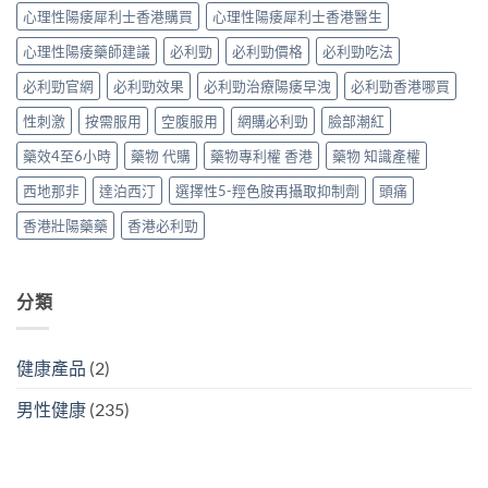
制、
雙
副
心理性陽痿犀利士香港購買
心理性陽痿犀利士香港醫生
風
效
作
險
機
用〉
心理性陽痿藥師建議
必利勁
必利勁價格
必利勁吃法
因
制、
中
子
正
必利勁官網
必利勁效果
必利勁治療陽痿早洩
必利勁香港哪買
與
確
減
用
性刺激
按需服用
空腹服用
網購必利勁
臉部潮紅
輕
法〉
方
中
藥效4至6小時
藥物 代購
藥物專利權 香港
藥物 知識產權
法〉
中
西地那非
達泊西汀
選擇性5-羥色胺再攝取抑制劑
頭痛
香港壯陽藥藥
香港必利勁
分類
健康產品
(2)
男性健康
(235)