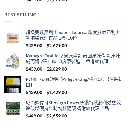
range:
$459.00
BEST SELLING
through
$1,029.00
超級雙效犀利士 Super Tadarise 印度雙效犀利士
香港總代理正品 1板/10粒
Price
$
429.00
–
$
2,629.00
range:
Kamagra Oral Jelly 果凍偉哥 泰國果凍偉哥 果凍
$429.00
威而鋼 7種口味 印度原裝進口 香港總代理
through
Price
$
439.00
–
$
2,629.00
$2,629.00
range:
POXET-60必利勁(Priligy)60mg/板/10粒【原装进
$439.00
口】
through
Price
$
429.00
–
$
1,429.00
$2,629.00
range:
威而鋼偉哥Stenagra Power綠鑽特效必利劲雙效
$429.00
速效增硬持久助勃壯陽藥 香港總代理正品
through
Price
$
449.00
–
$
2,659.00
$1,429.00
range:
$449.00