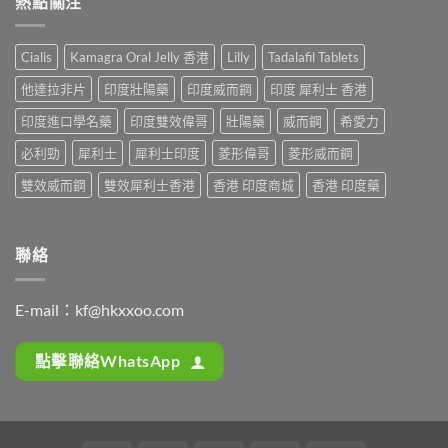
熱點關注
享：
解
利
那
從
析：
吉
非）
「快
從
起
起
槍
Cialis
Kamagra Oral Jelly 香港
Lilly
Tadalafil Tablets
服
效
效
俠」
用
時
時
到
他達拉非片
印度壯陽藥
印度威而鋼
印度 犀利士 香港
到
間
間
重
藥
全
與
印度進口學名藥
印度雙效偉哥
壯陽藥
威而鋼
希愛力
拾
效
解
正
性
消
析：
必利勁
犀利士
犀利士印度
菱形偉哥
菱形威而鋼
確
福
退
西
用
的
的
地
雙效威而鋼
雙效犀利士香港
香港 印度商城
香港 印度藥
法
真
全
那
全
實
過
非
解
歷
程〉
+
析：
程〉
中
達
聯絡
藥
中
泊
效
西
發
汀
揮、
E-mail：
kf@hkxxoo.com
雙
副
效
作
機
用〉
點擊聯絡WhatsApp
制、
中
正
確
用
法〉