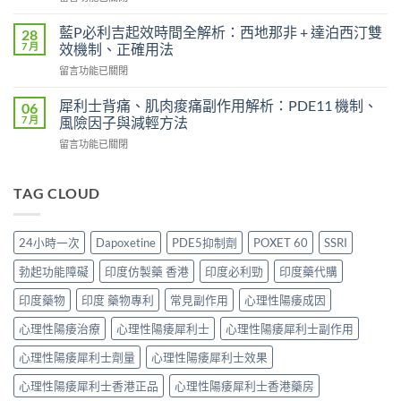
效
〈液
患
果
態
者
藍P必利吉起效時間全解析：西地那非 + 達泊西汀雙
28
持
威
使
7 月
效機制、正確用法
續
而
用
時
在
留言功能已關閉
鋼
心
間？
〈藍
（Sildenafil
得
完
P
西
犀利士背痛、肌肉痠痛副作用解析：PDE11 機制、
06
分
整
必
地
7 月
風險因子與減輕方法
享：
解
利
那
從
析：
在
留言功能已關閉
吉
非）
「快
從
〈犀
起
起
槍
服
利
效
效
俠」
用
士
TAG CLOUD
時
時
到
到
背
間
間
重
藥
痛、
全
與
拾
效
肌
解
正
24小時一次
Dapoxetine
PDE5抑制劑
POXET 60
SSRI
性
消
肉
析：
確
福
退
痠
西
用
勃起功能障礙
印度仿製藥 香港
印度必利勁
印度藥代購
的
的
痛
地
法
真
全
副
那
印度藥物
印度 藥物專利
常見副作用
心理性陽痿成因
全
實
過
作
非
解
歷
程〉
用
心理性陽痿治療
心理性陽痿犀利士
心理性陽痿犀利士副作用
+
析：
程〉
中
解
達
藥
中
析：
心理性陽痿犀利士劑量
心理性陽痿犀利士效果
泊
效
PDE11
西
發
心理性陽痿犀利士香港正品
心理性陽痿犀利士香港藥房
機
汀
揮、