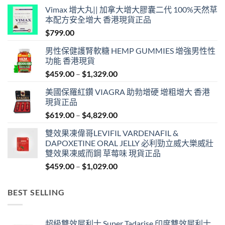
Vimax 增大丸|| 加拿大增大膠囊二代 100%天然草
本配方安全增大 香港現貨正品
$
799.00
男性保健護腎軟糖 HEMP GUMMIES 增強男性性
功能 香港現貨
Price
$
459.00
–
$
1,329.00
range:
美國保羅紅鑽 VIAGRA 助勃增硬 增粗增大 香港
$459.00
現貨正品
through
Price
$
619.00
–
$
4,829.00
$1,329.00
range:
雙效果凍偉哥LEVIFIL VARDENAFIL &
$619.00
DAPOXETINE ORAL JELLY 必利勁立威大樂威壯
through
雙效果凍威而鋼 草莓味 現貨正品
$4,829.00
Price
$
459.00
–
$
1,029.00
range:
$459.00
BEST SELLING
through
$1,029.00
超級雙效犀利士 Super Tadarise 印度雙效犀利士