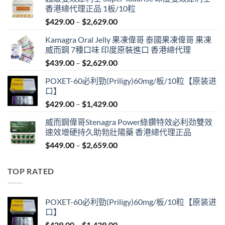
香港總代理正品 1板/10粒
Price
$
429.00
–
$
2,629.00
range:
Kamagra Oral Jelly 果凍偉哥 泰國果凍偉哥 果凍
$429.00
威而鋼 7種口味 印度原裝進口 香港總代理
through
Price
$
439.00
–
$
2,629.00
$2,629.00
range:
POXET-60必利勁(Priligy)60mg/板/10粒【原装进
$439.00
口】
through
Price
$
429.00
–
$
1,429.00
$2,629.00
range:
威而鋼偉哥Stenagra Power綠鑽特效必利劲雙效
$429.00
速效增硬持久助勃壯陽藥 香港總代理正品
through
Price
$
449.00
–
$
2,659.00
$1,429.00
range:
$449.00
TOP RATED
through
$2,659.00
POXET-60必利勁(Priligy)60mg/板/10粒【原装进
口】
Price
$
429.00
–
$
1,429.00