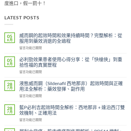
度進口，假一罰十！
LATEST POSTS
威而鋼的起效時間和效果持續時間？完整解析：從
05
8 月
服用到藥效消退的全過程
在
留言功能已關閉
〈威
而
必利勁效果患者使用心得分享：從「快槍俠」到重
05
鋼
8 月
拾性福的真實歷程
的
在
留言功能已關閉
起
〈必
效
利
時
液態威而鋼（Sildenafil 西地那非）起效時間與正確
28
勁
間
7 月
用法全解析：藥效發揮、副作用
效
和
在
留言功能已關閉
果
效
〈液
患
果
態
者
藍P必利吉起效時間全解析：西地那非 + 達泊西汀雙
28
持
威
使
7 月
效機制、正確用法
續
而
用
時
在
留言功能已關閉
鋼
心
間？
〈藍
（Sildenafil
得
完
P
西