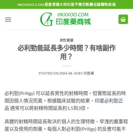
Skip
HKXXOO.COM是香港最大的印度平價仿製藥在線購物商城
to
content
男性健康
必利勁能延長多少時間？有啥副作
用？
POSTED ON
2024-06-14
BY
印度藥
必利勁(Priligy) 可以延長男性的射精時間，但實際延長的時
間因個人情況而異。根據臨床試驗的結果，
印度必利勁正
品
通常可以將射精時間延長約1.5到3倍。
具體的射精時間延長取決於個人的生理特徵、
早洩
的嚴重程
度以及使用的劑量。每個人對必利勁(Priligy) 的反應可能不