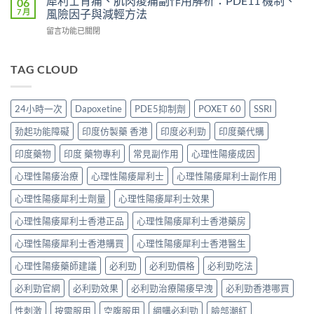
犀利士背痛、肌肉痠痛副作用解析：PDE11 機制、
06
分
整
必
地
7 月
風險因子與減輕方法
享：
解
利
那
從
析：
在
留言功能已關閉
吉
非）
「快
從
〈犀
起
起
槍
服
利
效
效
俠」
用
士
TAG CLOUD
時
時
到
到
背
間
間
重
藥
痛、
全
與
拾
效
肌
解
正
24小時一次
Dapoxetine
PDE5抑制劑
POXET 60
SSRI
性
消
肉
析：
確
福
退
痠
西
用
勃起功能障礙
印度仿製藥 香港
印度必利勁
印度藥代購
的
的
痛
地
法
真
全
副
那
印度藥物
印度 藥物專利
常見副作用
心理性陽痿成因
全
實
過
作
非
解
歷
程〉
用
心理性陽痿治療
心理性陽痿犀利士
心理性陽痿犀利士副作用
+
析：
程〉
中
解
達
藥
中
析：
心理性陽痿犀利士劑量
心理性陽痿犀利士效果
泊
效
PDE11
西
發
心理性陽痿犀利士香港正品
心理性陽痿犀利士香港藥房
機
汀
揮、
制、
雙
副
心理性陽痿犀利士香港購買
心理性陽痿犀利士香港醫生
風
效
作
險
機
用〉
心理性陽痿藥師建議
必利勁
必利勁價格
必利勁吃法
因
制、
中
子
正
必利勁官網
必利勁效果
必利勁治療陽痿早洩
必利勁香港哪買
與
確
減
用
性刺激
按需服用
空腹服用
網購必利勁
臉部潮紅