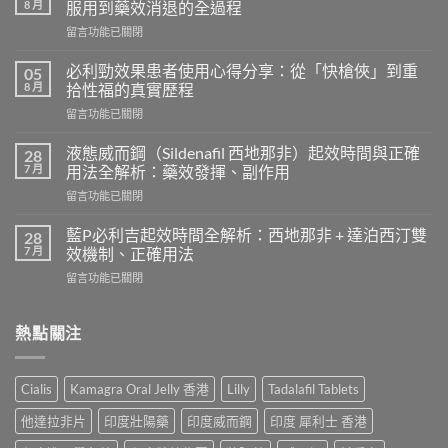
8 月
服用到藥效消退的全過程
在
留言功能已關閉
〈威
而
必利勁效果患者使用心得分享：從「快槍俠」到重
05
鋼
8 月
拾性福的真實歷程
的
在
留言功能已關閉
起
〈必
效
利
時
液態威而鋼（Sildenafil 西地那非）起效時間與正確
28
勁
間
7 月
用法全解析：藥效發揮、副作用
效
和
在
留言功能已關閉
果
效
〈液
患
果
態
者
藍P必利吉起效時間全解析：西地那非 + 達泊西汀雙
28
持
威
使
7 月
效機制、正確用法
續
而
用
時
在
留言功能已關閉
鋼
心
間？
〈藍
（Sildenafil
得
完
P
西
分
整
必
熱點關注
地
享：
解
利
那
從
析：
吉
非）
「快
從
起
起
槍
Cialis
Kamagra Oral Jelly 香港
Lilly
Tadalafil Tablets
服
效
效
俠」
用
時
時
到
他達拉非片
印度壯陽藥
印度威而鋼
印度 犀利士 香港
到
間
間
重
藥
全