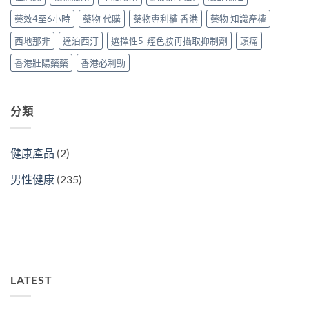
輕
法〉
方
中
藥效4至6小時
藥物 代購
藥物專利權 香港
藥物 知識產權
法〉
中
西地那非
達泊西汀
選擇性5-羥色胺再攝取抑制劑
頭痛
香港壯陽藥藥
香港必利勁
分類
健康產品
(2)
男性健康
(235)
LATEST