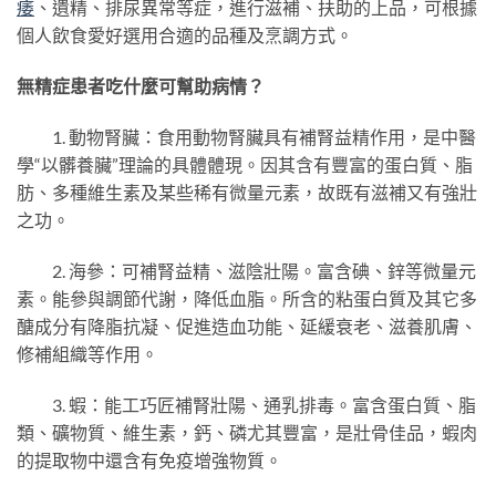
痿
、遺精、排尿異常等症，進行滋補、扶助的上品，可根據
個人飲食愛好選用合適的品種及烹調方式。
無精症患者吃什麼可幫助病情？
1. 動物腎臟：食用動物腎臟具有補腎益精作用，是中醫
學“以髒養臟”理論的具體體現。因其含有豐富的蛋白質、脂
肪、多種維生素及某些稀有微量元素，故既有滋補又有強壯
之功。
2. 海參：可補腎益精、滋陰壯陽。富含碘、鋅等微量元
素。能參與調節代謝，降低血脂。所含的粘蛋白質及其它多
醣成分有降脂抗凝、促進造血功能、延緩衰老、滋養肌膚、
修補組織等作用。
3. 蝦：能工巧匠補腎壯陽、通乳排毒。富含蛋白質、脂
類、礦物質、維生素，鈣、磷尤其豐富，是壯骨佳品，蝦肉
的提取物中還含有免疫增強物質。