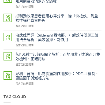
8 月
服用到藥效消退的全過程
在
留言功能已關閉
〈威
而
必利勁效果患者使用心得分享：從「快槍俠」到重
05
鋼
8 月
拾性福的真實歷程
的
在
留言功能已關閉
起
〈必
效
利
時
液態威而鋼（Sildenafil 西地那非）起效時間與正確
28
勁
間
7 月
用法全解析：藥效發揮、副作用
效
和
在
留言功能已關閉
果
效
〈液
患
果
態
者
藍P必利吉起效時間全解析：西地那非 + 達泊西汀雙
28
持
威
使
7 月
效機制、正確用法
續
而
用
時
在
留言功能已關閉
鋼
心
間？
〈藍
（Sildenafil
得
完
P
西
犀利士背痛、肌肉痠痛副作用解析：PDE11 機制、
06
分
整
必
地
7 月
風險因子與減輕方法
享：
解
利
那
從
析：
在
留言功能已關閉
吉
非）
「快
從
〈犀
起
起
槍
服
利
效
效
俠」
用
士
TAG CLOUD
時
時
到
到
背
間
間
重
藥
痛、
全
與