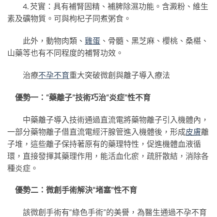
4. 芡實：具有補腎固精、補脾除濕功能。含澱粉、維生
素及礦物質。可與枸杞子同煮粥食。
此外，動物肉類、
雞蛋
、骨髓、黑芝麻、櫻桃、桑椹、
山藥等也有不同程度的補腎功效。
治療
不孕不育
重大突破微創與離子導入療法
優勢一：“藥離子”技術巧治“炎症”性不育
中藥離子導入技術通過直流電將藥物離子引入機體內，
一部分藥物離子借直流電經汗腺管進入機體後，形成
皮膚
離
子堆，這些離子保持著原有的藥理特性，促進機體血液循
環，直接發揮其藥理作用，能活血化瘀，疏肝散結，消除各
種炎症。
優勢二：微創手術解決“堵塞”性不育
該微創手術有“綠色手術”的美譽，為醫生通過不孕不育