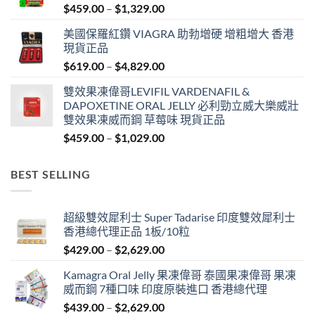
Price
$
459.00
–
$
1,329.00
range:
美國保羅紅鑽 VIAGRA 助勃增硬 增粗增大 香港
$459.00
現貨正品
through
Price
$
619.00
–
$
4,829.00
$1,329.00
range:
雙效果凍偉哥LEVIFIL VARDENAFIL &
$619.00
DAPOXETINE ORAL JELLY 必利勁立威大樂威壯
through
雙效果凍威而鋼 草莓味 現貨正品
$4,829.00
Price
$
459.00
–
$
1,029.00
range:
$459.00
BEST SELLING
through
$1,029.00
超級雙效犀利士 Super Tadarise 印度雙效犀利士
香港總代理正品 1板/10粒
Price
$
429.00
–
$
2,629.00
range:
Kamagra Oral Jelly 果凍偉哥 泰國果凍偉哥 果凍
$429.00
威而鋼 7種口味 印度原裝進口 香港總代理
through
Price
$
439.00
–
$
2,629.00
$2,629.00