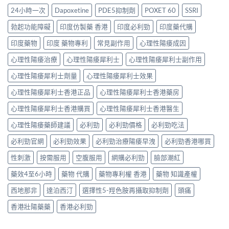
拾
效
肌
解
正
24小時一次
Dapoxetine
PDE5抑制劑
POXET 60
SSRI
性
消
肉
析：
確
福
退
痠
西
用
勃起功能障礙
印度仿製藥 香港
印度必利勁
印度藥代購
的
的
痛
地
法
真
全
副
那
印度藥物
印度 藥物專利
常見副作用
心理性陽痿成因
全
實
過
作
非
解
歷
程〉
用
心理性陽痿治療
心理性陽痿犀利士
心理性陽痿犀利士副作用
+
析：
程〉
中
解
達
藥
中
析：
心理性陽痿犀利士劑量
心理性陽痿犀利士效果
泊
效
PDE11
西
發
心理性陽痿犀利士香港正品
心理性陽痿犀利士香港藥房
機
汀
揮、
制、
雙
副
心理性陽痿犀利士香港購買
心理性陽痿犀利士香港醫生
風
效
作
險
機
用〉
心理性陽痿藥師建議
必利勁
必利勁價格
必利勁吃法
因
制、
中
子
正
必利勁官網
必利勁效果
必利勁治療陽痿早洩
必利勁香港哪買
與
確
減
用
性刺激
按需服用
空腹服用
網購必利勁
臉部潮紅
輕
法〉
方
中
藥效4至6小時
藥物 代購
藥物專利權 香港
藥物 知識產權
法〉
中
西地那非
達泊西汀
選擇性5-羥色胺再攝取抑制劑
頭痛
香港壯陽藥藥
香港必利勁