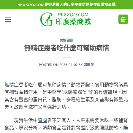
Skip
HKXXOO.COM是香港最大的印度平價仿製藥在線購物商城
to
content
男性健康
無精症患者吃什麼可幫助病情
POSTED ON
2023-04-02
BY
印度藥
無精症
患者吃什麼可幫助病情？動物腎臟：食用動物腎臟具
有補腎益精作用，是中醫學“以髒養臟”理論的具體體現。因
其含有豐富的蛋白質、脂肪、多種維生素及某些稀有微量元
素，故既有滋補又有強壯之功。
現實生活中
腎虛
者不乏其人，人平素需要常吃一些補腎
食品。專家分析，這類食品是針對腎虛所致的腰膝酸軟、
陽