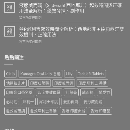
利
時
液態威而鋼（Sildenafil 西地那非）起效時間與正確
28
勁
間
7 月
用法全解析：藥效發揮、副作用
效
和
在
留言功能已關閉
果
效
〈液
患
果
態
者
藍P必利吉起效時間全解析：西地那非 + 達泊西汀雙
28
持
威
使
7 月
效機制、正確用法
續
而
用
時
在
留言功能已關閉
鋼
心
間？
〈藍
（Sildenafil
得
完
P
西
分
整
必
熱點關注
地
享：
解
利
那
從
析：
吉
非）
「快
從
起
起
槍
Cialis
Kamagra Oral Jelly 香港
Lilly
Tadalafil Tablets
服
效
效
俠」
用
時
時
到
他達拉非片
印度壯陽藥
印度威而鋼
印度 犀利士 香港
到
間
間
重
藥
全
與
印度進口學名藥
印度雙效偉哥
壯陽藥
威而鋼
希愛力
拾
效
解
正
性
消
析：
必利勁
犀利士
犀利士印度
菱形偉哥
菱形威而鋼
確
福
退
西
用
的
的
地
雙效威而鋼
雙效犀利士香港
香港 印度商城
香港 印度藥
法
真
全
那
全
實
過
非
解
歷
程〉
+
析：
程〉
中
達