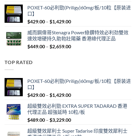
range:
POXET-60必利勁(Priligy)60mg/板/10粒【原装进
$439.00
口】
through
Price
$
429.00
–
$
1,429.00
$2,629.00
range:
威而鋼偉哥Stenagra Power綠鑽特效必利劲雙效
$429.00
速效增硬持久助勃壯陽藥 香港總代理正品
through
Price
$
449.00
–
$
2,659.00
$1,429.00
range:
$449.00
TOP RATED
through
$2,659.00
POXET-60必利勁(Priligy)60mg/板/10粒【原装进
口】
Price
$
429.00
–
$
1,429.00
range:
超級雙效必利勁 EXTRA SUPER TADARAD 香港
$429.00
代理正品 超強延時 10粒/板
through
Price
$
489.00
–
$
3,229.00
$1,429.00
range:
超級雙效犀利士 Super Tadarise 印度雙效犀利士
$489.00