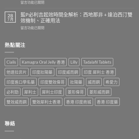
在
留言功能已關閉
果
效
〈液
患
果
態
者
藍P必利吉起效時間全解析：西地那非 + 達泊西汀雙
28
持
威
使
7 月
效機制、正確用法
續
而
用
時
在
留言功能已關閉
鋼
心
間？
〈藍
（Sildenafil
得
完
P
西
分
整
必
熱點關注
地
享：
解
利
那
從
析：
吉
非）
「快
從
起
起
槍
Cialis
Kamagra Oral Jelly 香港
Lilly
Tadalafil Tablets
服
效
效
俠」
用
時
時
到
他達拉非片
印度壯陽藥
印度威而鋼
印度 犀利士 香港
到
間
間
重
藥
全
與
印度進口學名藥
印度雙效偉哥
壯陽藥
威而鋼
希愛力
拾
效
解
正
性
消
析：
必利勁
犀利士
犀利士印度
菱形偉哥
菱形威而鋼
確
福
退
西
用
的
的
地
雙效威而鋼
雙效犀利士香港
香港 印度商城
香港 印度藥
法
真
全
那
全
實
過
非
解
歷
程〉
+
析：
程〉
中
達
聯絡
藥
中
泊
效
西
發
汀