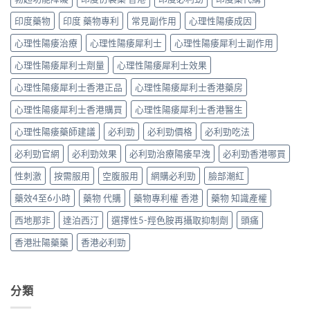
的
痛
地
法
真
全
副
那
印度藥物
印度 藥物專利
常見副作用
心理性陽痿成因
全
實
過
作
非
解
歷
程〉
用
心理性陽痿治療
心理性陽痿犀利士
心理性陽痿犀利士副作用
+
析：
程〉
中
解
達
藥
中
析：
心理性陽痿犀利士劑量
心理性陽痿犀利士效果
泊
效
PDE11
西
發
心理性陽痿犀利士香港正品
心理性陽痿犀利士香港藥房
機
汀
揮、
制、
雙
副
心理性陽痿犀利士香港購買
心理性陽痿犀利士香港醫生
風
效
作
險
機
用〉
心理性陽痿藥師建議
必利勁
必利勁價格
必利勁吃法
因
制、
中
子
正
必利勁官網
必利勁效果
必利勁治療陽痿早洩
必利勁香港哪買
與
確
減
用
性刺激
按需服用
空腹服用
網購必利勁
臉部潮紅
輕
法〉
方
中
藥效4至6小時
藥物 代購
藥物專利權 香港
藥物 知識產權
法〉
中
西地那非
達泊西汀
選擇性5-羥色胺再攝取抑制劑
頭痛
香港壯陽藥藥
香港必利勁
分類