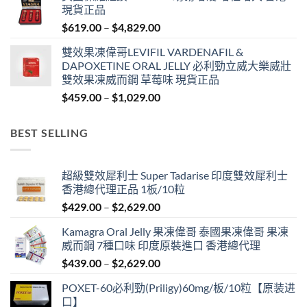
現貨正品
through
Price
$
619.00
–
$
4,829.00
$1,329.00
range:
雙效果凍偉哥LEVIFIL VARDENAFIL &
$619.00
DAPOXETINE ORAL JELLY 必利勁立威大樂威壯
through
雙效果凍威而鋼 草莓味 現貨正品
$4,829.00
Price
$
459.00
–
$
1,029.00
range:
$459.00
BEST SELLING
through
$1,029.00
超級雙效犀利士 Super Tadarise 印度雙效犀利士
香港總代理正品 1板/10粒
Price
$
429.00
–
$
2,629.00
range:
Kamagra Oral Jelly 果凍偉哥 泰國果凍偉哥 果凍
$429.00
威而鋼 7種口味 印度原裝進口 香港總代理
through
Price
$
439.00
–
$
2,629.00
$2,629.00
range:
POXET-60必利勁(Priligy)60mg/板/10粒【原装进
$439.00
口】
through